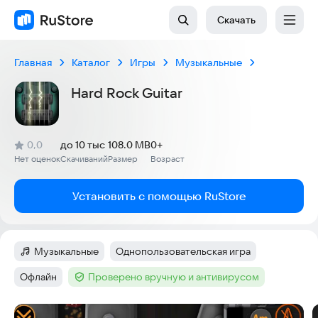
Скачать
Главная
Каталог
Игры
Музыкальные
Hard Rock Guitar
(
)
0,0
до 10 тыс
108.0 MB
0+
Рейтинг:
Нет оценок
Скачиваний
Размер
Возраст
:
:
:
Установить с помощью RuStore
Музыкальные
Однопользовательская игра
Категория
:
Тег
:
Офлайн
Проверено вручную и антивирусом
Тег
:
Тег
:
Скриншоты