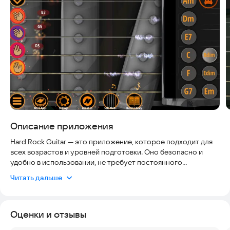
Описание приложения
Hard Rock Guitar — это приложение, которое подходит для
всех возрастов и уровней подготовки. Оно безопасно и
удобно в использовании, не требует постоянного
подключения к интернету и совместимо с большинством
Читать дальше
устройств под управлением Android. Приложение
регулярно обновляется, чтобы соответствовать
современным стандартам и ожиданиям пользователей. Все
Оценки и отзывы
ноты в приложении записаны с настоящей электрогитары,
что делает звук максимально реалистичным. С помощью