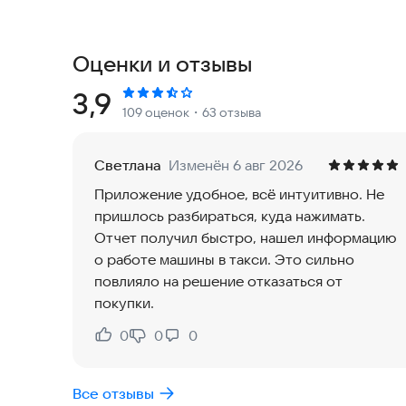
ПРОВЕРКА АВТОМОБИЛЯ ПО ГОСНОМЕРУ И V
Проверка авто осуществляется по госномеру и 
Оценки и отзывы
будут сведения из более 13 официальных источ
службы судебных приставов, БКИ, ФТС, дилеров,
Рейтинг:
3,9
109 оценок
・63 отзыва
ПРОВЕРКА АВТО ПО ГОСНОМЕРУ ИЛИ VIN-КО
· историю дорожно-транспортных происшествий;
Светлана
Изменён 6 авг 2026
· нахождение в розыске;
Приложение удобное, всё интуитивно. Не
· расчеты ремонтов у страховщиков;
пришлось разбираться, куда нажимать.
· запреты на регистрацию;
Отчет получил быстро, нашел информацию
· историю залога и лизинга;
о работе машины в такси. Это сильно
· скрутку пробега;
повлияло на решение отказаться от
· использование в такси и каршеринге;
покупки.
· неоплаченные штрафы ГИБДД;
· арбитражные дела;
0
0
0
Нравится:
Не нравится:
· участие в отзывных кампаниях;
· данные по ПТС;
Все отзывы
· периоды владения;