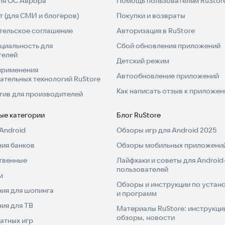
для ОС Аврора
Помощь пользователям RuStor
елки с мошенником и недобросовестным продавцом.
 (для СМИ и блогеров)
Покупки и возвраты
тельское соглашение
Авторизация в RuStore
циальность для
Сбой обновления приложений
СТВЕННИКУ АВТОМОБИЛЯ:
телей
Детский режим
применения
Автообновление приложений
ательных технологий RuStore
Как написать отзыв к приложе
тив для производителей
ые категории
Блог RuStore
Android
Обзоры игр для Android 2025
паспорт, сделку признают недействительной – ты
ия банков
Обзоры мобильных приложений
еет долги, не зарегистрируешь авто. Если владелец
ль – восстанавливать справедливость будешь через
твенные
Лайфхаки и советы для Android
пользователей
м
дельца, есть смысл согласиться на сделку. Возможно,
Обзоры и инструкции по устано
ия для шопинга
и программ
ия для ТВ
Материалы RuStore: инструкци
обзоры, новости
 отзыв!
атных игр