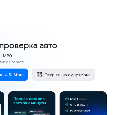
3,9
109 оценок
 проверка авто
.1 MB
0+
змер
Возраст
:
щью RuStore
Открыть на смартфоне