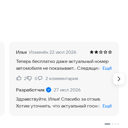
IN-КОДУ
вин. Ты получишь отчет уже через пару минут. В нем
ников: ГАИ, Российского союза автостраховщиков,
 банков, страховых фирм и т. д.
ДУ ПОКАЖЕТ:
Илья
Изменён 22 июл 2026
Теперь бесплатно даже актуальный номер
автомобиля не показывает.. Следящим
Ещё
шагом, видимо, год выпуска будет только в
2
0
2
комментария
Нравится:
Не нравится:
платном отчёте.
Разработчик
27 июл 2026
Здравствуйте, Илья! Спасибо за отзыв.
Хотим уточнить, что актуальный госномер
Ещё
всегда отображался только при проверке
по госномеру. Если же проверка
выполняется по VIN-коду, часть госномера