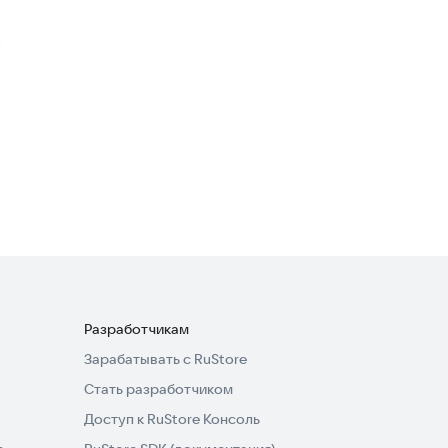
Проверить автомобиль по
номеру
Транспорт и навигация
1,7
Проверить авто по ГИБДД
Полезные инструменты
Разработчикам
Зарабатывать с RuStore
Стать разработчиком
Доступ к RuStore Консоль