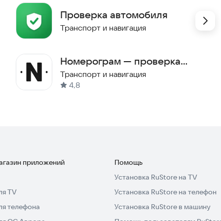
Проверка автомобиля
Транспорт и навигация
Номерограм — проверка
 задай фильтры по машине в приложении «Автокод» –
авто
Транспорт и навигация
жать новые объявления.
4,8
омления о новых объявлениях через Телеграм или e-
ение, первым звони продавцу и покупай авто быстрее
томобиль в России и в твоем регионе. Если предложат
магазин приложений
Помощь
я обмануть.
Установка RuStore на TV
ля TV
Установка RuStore на телефон
ля телефона
Установка RuStore в машину
«Автокода» и нет у «Автотеки»!