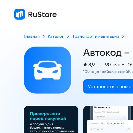
Главная
Каталог
Транспорт и навигация
Автокод –
(
)
3,9
90 тыс +
16
Рейтинг:
109 оценок
Скачиваний
Ра
:
:
Установить с помо
Скриншоты