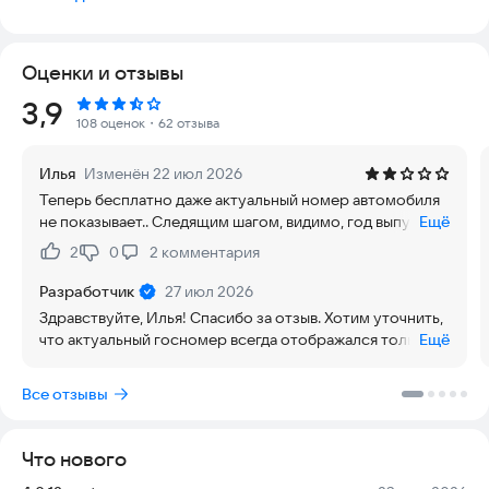
крупных досок, проверишь продавца перед заключением
сделки.
Оценки и отзывы
ПРОВЕРКА АВТОМОБИЛЯ ПО ГОСНОМЕРУ И VIN-КОДУ
Рейтинг:
3,9
Проверка авто осуществляется по госномеру и вин. Ты
108 оценок
・62 отзыва
получишь отчет уже через пару минут. В нем будут сведения
из более 13 официальных источников: ГАИ, Российского
Илья
Изменён 22 июл 2026
союза автостраховщиков, службы судебных приставов, БКИ,
Теперь бесплатно даже актуальный номер автомобиля
ФТС, дилеров, банков, страховых фирм и т. д.
не показывает.. Следящим шагом, видимо, год выпуска
Ещё
будет только в платном отчёте.
ПРОВЕРКА АВТО ПО ГОСНОМЕРУ ИЛИ VIN-КОДУ
2
0
2
комментария
Нравится:
Не нравится:
ПОКАЖЕТ:
· историю дорожно-транспортных происшествий;
Разработчик
27 июл 2026
· нахождение в розыске;
Здравствуйте, Илья! Спасибо за отзыв. Хотим уточнить,
· расчеты ремонтов у страховщиков;
что актуальный госномер всегда отображался только
Ещё
· запреты на регистрацию;
при проверке по госномеру. Если же проверка
· историю залога и лизинга;
выполняется по VIN-коду, часть госномера скрывается
Все отзывы
· скрутку пробега;
звёздочками – это не новое изменение, так сервис
· использование в такси и каршеринге;
работал и раньше. Если у вас есть пример, когда
· неоплаченные штрафы ГИБДД;
отображалось иначе, будем признательны, если
Что нового
· арбитражные дела;
сообщите его в поддержку – обязательно проверим.
· участие в отзывных кампаниях;