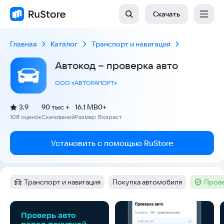
Скачать
Главная
Каталог
Транспорт и навигация
Автокод – проверка авто
ООО «АВТОРАПОРТ»
(
)
3,9
90 тыс +
16.1 MB
0+
Рейтинг:
108 оценок
Скачиваний
Размер
Возраст
:
:
:
Установить с помощью RuStore
Транспорт и навигация
Покупка автомобиля
Прове
Категория
:
Тег
:
Тег
:
Скриншоты