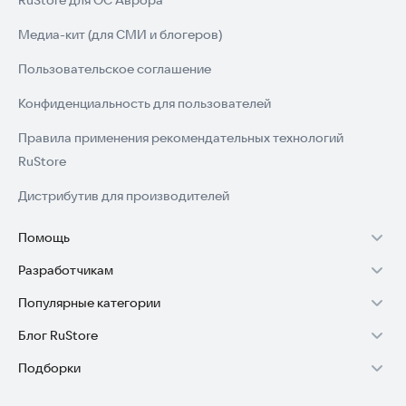
RuStore для ОС Аврора
Медиа-кит (для СМИ и блогеров)
Пользовательское соглашение
Конфиденциальность для пользователей
Правила применения рекомендательных технологий
RuStore
Дистрибутив для производителей
Помощь
Разработчикам
Установка RuStore на TV
Популярные категории
Зарабатывать с RuStore
Установка RuStore на телефон
Блог RuStore
Игры для Android
Стать разработчиком
Установка RuStore в машину
Подборки
Обзоры игр для Android 2025
Приложения банков
Доступ к RuStore Консоль
Помощь пользователям RuStore
Игровой набор