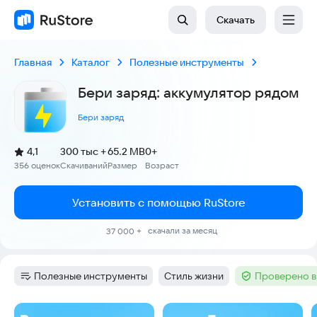
Скачать
Главная
Каталог
Полезные инструменты
Бери заряд: аккумулятор рядом
Бери заряд
(
)
4,1
300 тыс +
65.2 MB
0+
Рейтинг:
356 оценок
Скачиваний
Размер
Возраст
:
:
:
Установить с помощью RuStore
скачали за месяц
37 000 +
Полезные инструменты
Стиль жизни
Проверено в
Категория
:
Тег
:
Тег
:
Скриншоты