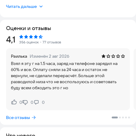
пауэрбанков в СНГ.
Читать дальше
Возьми и сдай где удобно: у нас 25 000 станций в 100+
городах России и 3 странах.
В каждом заряде 3 самых популярных кабеля: micro-USB,
Оценки и отзывы
type-c и lightning.
Рейтинг:
4,1
Начать пользоваться просто:
356 оценок
・77 отзывов
1. Скачай приложение и зарегистрируйся
2. Нажми «Взять заряд», следуй инструкции
Раилька
Изменён 2 авг 2026
3. Возьми заряд и иди по своим делам — вернуть заряд
Взял я эту г на 1.5 часа, заряд на телефоне зарядил на
можно в другую станцию.
60% и все. Оплату сняли за 24 часа и остаток не
вернули, не сделали перерасчёт. Больше этой
Наши станции есть в торговых центрах, кафе, вокзалах,
разводилой низа что не воспользуюсь и советовать
аэропортах и даже в другом городе — мы всегда готовы
буду всем обходить это г но
прийти на помощь.
По всем вопросам работы сервиса пиши на
0
0
0
Нравится:
Не нравится:
info@berizaryad.ru
Все отзывы
Что нового