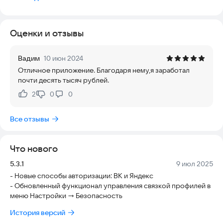
Видите что-то, о чем должны знать все?
Снимите видео или проведите прямую трансляцию с места
Оценки и отзывы
— мы сделаем все для того, чтобы ваше сообщение не
осталось без внимания.
Вадим
10 июн 2024
И да, мы платим авторам за работу. Иногда очень много.
Отличное приложение. Благодаря нему,я заработал
почти десять тысяч рублей.
Установите LiveCorr и начните влиять на мир прямо сейчас!
2
0
0
Нравится:
Не нравится:
Все отзывы
Что нового
Версия:
Дата:
5.3.1
9 июл 2025
- Новые способы авторизации: ВК и Яндекс
- Обновленный функционал управления связкой профилей в
меню Настройки -> Безопасность
История версий