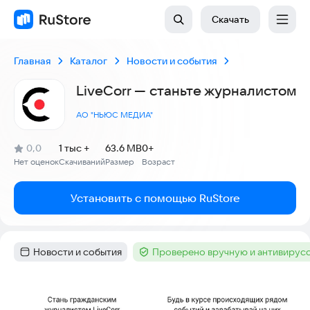
Скачать
Главная
Каталог
Новости и события
LiveCorr — станьте журналистом
АО "НЬЮС МЕДИА"
(
)
0,0
1 тыс +
63.6 MB
0+
Рейтинг:
Нет оценок
Скачиваний
Размер
Возраст
:
:
:
Установить с помощью RuStore
Новости и события
Проверено вручную и антивирус
Категория
:
Тег
:
Скриншоты