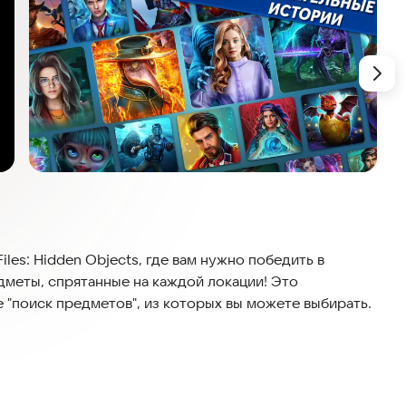
les: Hidden Objects, где вам нужно победить в
дметы, спрятанные на каждой локации! Это
е "поиск предметов", из которых вы можете выбирать.
ью одного приложения вы можете играть в любые
са покажет вам, какие игры приключения со скрытыми