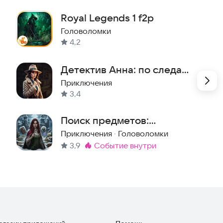
Royal Legends 1 f2p
Головоломки
4,2
Детектив Анна: по следам
тайны
Приключения
3,4
Поиск предметов:
Наследие крови. Находи
Приключения
·
Головоломки
3,9
событие внутри
предметы
Метка
: