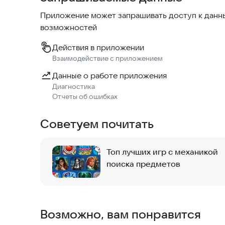
Скачайте игру Mystery Files: Hidden Objects -
Приложение может запрашивать доступ к данны
бесплатно! Если вас интересуют бонусные мат
возможностей
воспользоваться внутриигровым магазином.
Действия в приложении
-----
Взаимодействие с приложением
Появились вопросы? Напишите нам:
support@d
Данные о работе приложения
Еще больше игр на нашем веб-сайте:
http://do
Диагностика
Отчеты об ошибках
Советуем почитать
Топ лучших игр с механикой
поиска предметов
Возможно, вам понравится