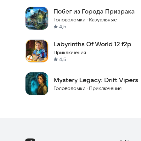
Побег из Города Призрака
Головоломки
·
Казуальные
4,5
Labyrinths Of World 12 f2p
Приключения
4,5
Mystery Legacy: Drift Vipers
Головоломки
·
Приключения