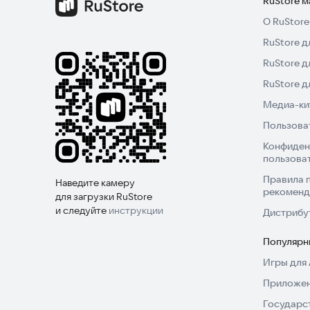
RuStore 
О RuStore
RuStore д
RuStore д
RuStore 
Медиа-кит
Пользова
Конфиден
пользова
Правила 
Наведите камеру
рекоменд
для загрузки RuStore
и следуйте
инструкции
Дистрибу
Популярн
Игры для 
Приложен
Государс