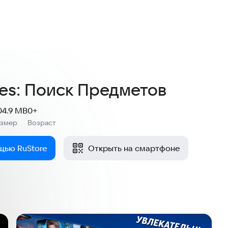
4,2
521 оценка
les: Поиск Предметов
04.9 MB
0+
азмер
Возраст
:
щью RuStore
Открыть на смартфоне