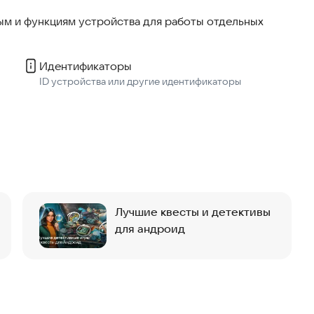
 выбирайте любой понравившийся квест и играйте
м и функциям устройства для работы отдельных
ериалы или нужна дополнительная помощь, вы можете
Идентификаторы
ID устройства или другие идентификаторы
ominigames.com
minigames.com
Лучшие квесты и детективы
для андроид