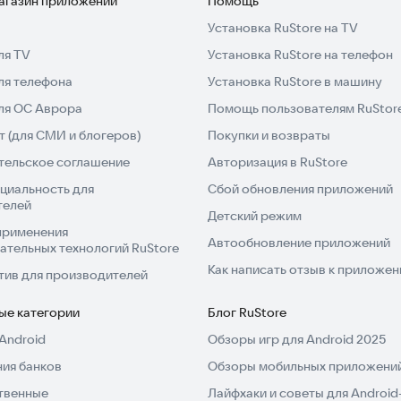
магазин приложений
Помощь
Установка RuStore на TV
ля TV
Установка RuStore на телефон
ля телефона
Установка RuStore в машину
для ОС Аврора
Помощь пользователям RuStor
 (для СМИ и блогеров)
Покупки и возвраты
тельское соглашение
Авторизация в RuStore
циальность для
Сбой обновления приложений
телей
Детский режим
применения
Автообновление приложений
ательных технологий RuStore
Как написать отзыв к приложе
тив для производителей
ые категории
Блог RuStore
Android
Обзоры игр для Android 2025
ия банков
Обзоры мобильных приложений
твенные
Лайфхаки и советы для Android