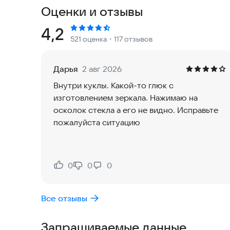
объектами вы уже прошли. Больше не придетс
Оценки и отзывы
жанрами - играйте в оба!
Рейтинг:
4,2
521 оценка
・117 отзывов
· Вам никогда не будет скучно!
Вы боитесь пропустить новую игру от Domini? 
приключенческие игры искать предметы будут 
Дарья
2 авг 2026
квест игра со скрытыми объектами - всегда под
Внутри куклы. Какой-то глюк с
изготовлением зеркала. Нажимаю на
· Зарабатывайте достижения!
осколок стекла а его не видно. Исправьте
Играйте и проходите повторно свои любимые и
пожалуйста ситуацию
достижения! Быстрее всех найдите хитроумно 
мастерством перед друзьями. Сможете ли вы н
· Соберите свою собственную коллекцию!
0
0
0
Нравится:
Не нравится:
Каждое из наших захватывающих приключений по
путешествуя по неизведанным мирам и красивым
Все отзывы
отличия! Артефакты, изменяющие форму, запис
которые можно собирать. Сможете ли вы собрать всю коллекцию?
Запрашиваемые данные