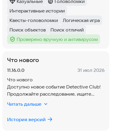
Казуальные
Головоломки
Категория
:
Категория
:
Интерактивные истории
Тег
:
Квесты-головоломки
Логическая игра
Тег
:
Тег
:
Поиск объектов
Поиск отличий
Тег
:
Тег
:
Проверено вручную и антивирусом
Тег
:
Что нового
Версия:
Дата:
11.16.0.0
31 июл 2026
Что нового
Доступно новое событие Detective Club!
Продолжайте расследование, ищите
новые улики и раскрывайте новые тайны.
Читать дальше
Обновление также включает улучшения
контента, исправления сбоев и
История версий
оптимизацию производительности.