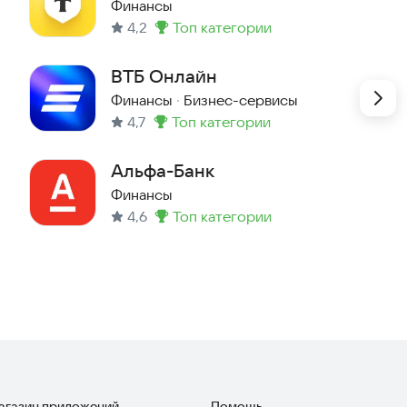
кредиты
Финансы
4,2
топ категории
Метка
:
ВТБ Онлайн
Финансы
·
Бизнес-сервисы
4,7
топ категории
Метка
:
Альфа-Банк
Финансы
4,6
топ категории
Метка
:
магазин приложений
Помощь