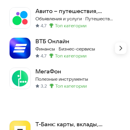
Авито – путешествия,
работа, услуги, авто
Объявления и услуги
·
Путешествия
4,7
топ категории
Метка
:
ВТБ Онлайн
Финансы
·
Бизнес-сервисы
4,7
топ категории
Метка
:
МегаФон
Полезные инструменты
3,2
топ категории
Метка
:
Т-Банк: карты, вклады,