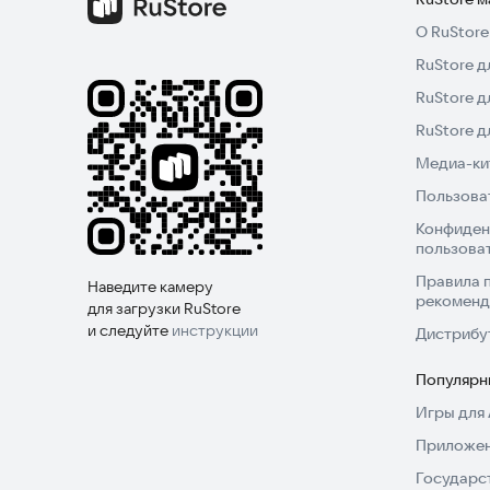
О RuStore
RuStore д
RuStore д
RuStore 
Медиа-кит
Пользова
Конфиден
пользова
Правила 
Наведите камеру
рекоменд
для загрузки RuStore
и следуйте
инструкции
Дистрибу
Популярн
Игры для 
Приложен
Государс