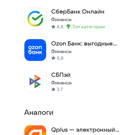
СберБанк Онлайн
Финансы
4,8
топ категории
Метка
:
Ozon Банк: выгодные
покупки
Финансы
4,8
СБПэй
Финансы
3,7
Аналоги
Qplus — электронный