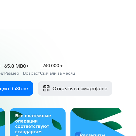
+
65.8 MB
0+
740 000 +
ий
Размер
Возраст
Скачали за месяц
:
:
щью RuStore
Открыть на смартфоне