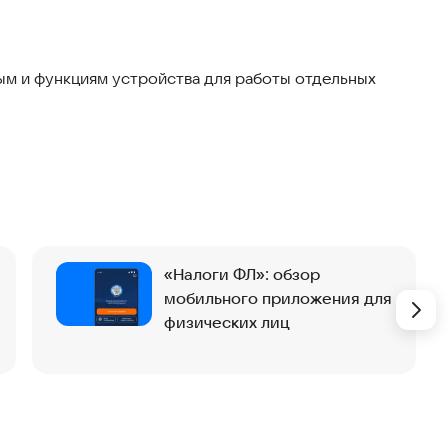
pay.mironline.ru/help/
.
м и функциям устройства для работы отдельных
 всего, терминал не поддерживает оплату через Mir
артфона.
«Налоги ФЛ»: обзор
мобильного приложения для
физических лиц