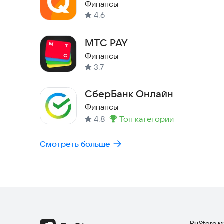
кошелёк
Финансы
4,6
МТС PAY
Финансы
3,7
СберБанк Онлайн
Финансы
4,8
топ категории
Метка
:
Смотреть больше
RuStore 