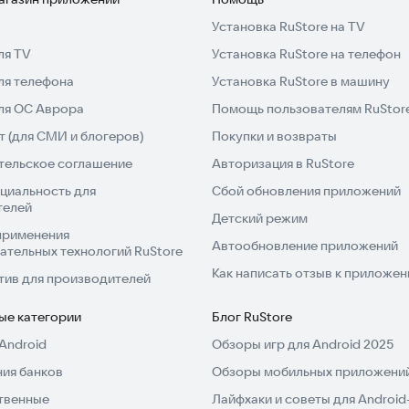
Установка RuStore на TV
ля TV
Установка RuStore на телефон
ля телефона
Установка RuStore в машину
для ОС Аврора
Помощь пользователям RuStor
 (для СМИ и блогеров)
Покупки и возвраты
тельское соглашение
Авторизация в RuStore
циальность для
Сбой обновления приложений
телей
Детский режим
применения
Автообновление приложений
ательных технологий RuStore
Как написать отзыв к приложе
тив для производителей
ые категории
Блог RuStore
Android
Обзоры игр для Android 2025
ия банков
Обзоры мобильных приложений
твенные
Лайфхаки и советы для Android