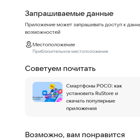
Запрашиваемые данные
Более подробная информация о Mir Pay:
https://
Приложение может запрашивать доступ к данны
*Если при оплате возникает ошибка, то, скорее
возможностей
Pay. Сообщение об этом появится на экране см
Местоположение
Приблизительное местоположение
Советуем почитать
Смартфоны POCO: как
установить RuStore и
скачать популярные
приложения
Возможно, вам понравится