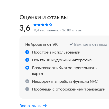
настоящего номера карты используется зашифр
попадут в руки злоумышленников.
Оценки и отзывы
Приложение можно установить на смартфон с О
«суперпользователя» (root-доступ).
Рейтинг:
3,6
71,4 тыс. оценок
・26 181 отзыв
Всего несколько шагов и Mir Pay готов к работе
- Скачайте приложение в RuStore, App Gallery.
Нейросеть от VK
Важное в отзывах
- Добавьте в Mir Pay карту «Мир» - отсканируй
Простое в использовании
- При необходимости установите Mir Pay в кач
- Зарегистрируйте карту в Программе лояльно
Понятный и удобный интерфейс
получайте кешбэк и скидки за привычные покуп
Возможность быстро привязывать
карты
- Для оплаты просто разблокируйте смартфон и
Некорректная работа функции NFC
"Оплатить Mir Pay".
Проблемы с отображением транзакций
К Mir Pay подключено более 170 банков, в том ч
Полный список ищите на сайте
https://vamprivet
Все отзывы
смотрите раздел «Банки-участники».