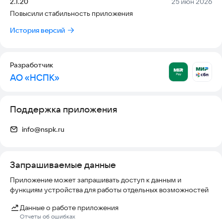
Версия:
Дата:
2.1.20
25 июн 2026
Повысили стабильность приложения
Как оплачивать покупки смартфоном в одно касание?
История версий
1. Сообщите кассиру, что хотите оплатить покупку через
СБП.
2. Приложите телефон к NFC-табличке с логотипом СБП на
Разработчик
кассе магазина.
АО «НСПК»
Поддержка приложения
info@nspk.ru
Запрашиваемые данные
Приложение может запрашивать доступ к данным и
функциям устройства для работы отдельных возможностей
Данные о работе приложения
Отчеты об ошибках