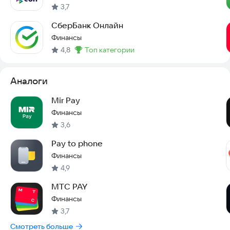
3,7
СберБанк Онлайн
Финансы
4,8
топ категории
Метка
:
Аналоги
Mir Pay
Финансы
3,6
Pay to phone
Финансы
4,9
МТС PAY
Финансы
3,7
Смотреть больше