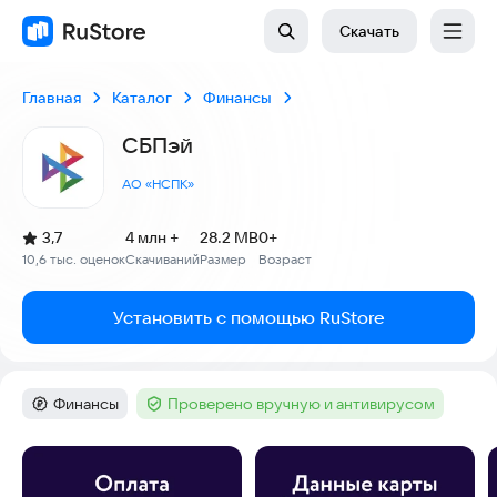
Скачать
Главная
Каталог
Финансы
СБПэй
АО «НСПК»
(
)
3,7
4 млн +
28.2 MB
0+
Рейтинг:
10,6 тыс. оценок
Скачиваний
Размер
Возраст
:
:
:
Установить с помощью RuStore
Финансы
Проверено вручную и антивирусом
Категория
:
Тег
:
Скриншоты