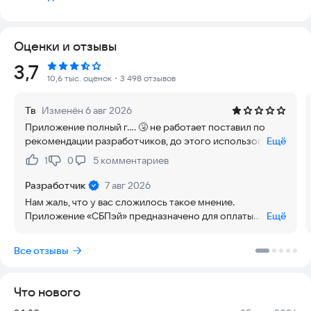
Чем СБПэй отличается от других платёжных сервисов?
Оценки и отзывы
СБПэй не использует данные карты при проведении оплаты.
Рейтинг:
3,7
Платежи осуществляются непосредственно с банковского
10,6 тыс. оценок
・3 498 отзывов
счёта, а все данные о нём надёжно защищены и не
раскрываются продавцам.
Тв
Изменён 6 авг 2026
Приложение полный г.... 🤧 не работает поставил по
А ещё с СБПэй можно оплачивать покупки бесконтактно
рекомендации разработчиков, до этого использовал
Ещё
через NFC — в одно касание!
мир pay работала на ура но внём нету оплаты по QR.
1
0
5
комментариев
Нравится:
Не нравится:
С какими банками работает СБПэй
Разработчик
7 авг 2026
Сервисом уже пользуются клиенты более чем 170 банков, в
Нам жаль, что у вас сложилось такое мнение.
том числе крупнейших.
Приложение «СБПэй» предназначено для оплаты
Ещё
товаров и услуг телефоном по QR-коду, касанием NFC-
Чтобы начать пользоваться СБПэй, достаточно выбрать банк,
метки, по платёжной ссылке или по кнопке на сайте
Все отзывы
счёт в котором вы хотите подключить, и подтвердить
продавца. Обратитесь, пожалуйста, к нам по номеру 8
подключение в банковском приложении.
800-100-54-64 или на
info@nspk.ru
. Уточним некоторые
детали и предоставим рекомендации для оплаты с
Что нового
Привязать счёт можно и вручную, если на телефоне нет
помощью «СБПэй» по QR-коду.
приложения нужного банка.