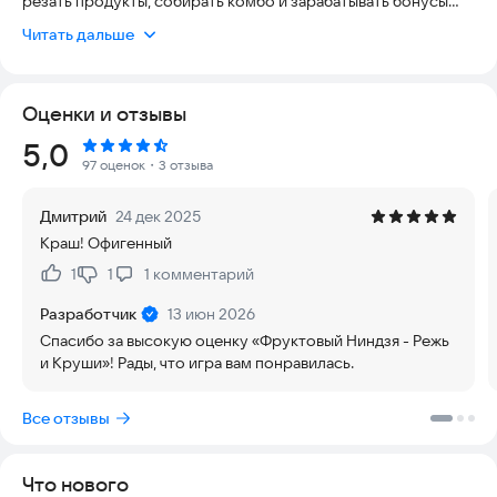
резать продукты, собирать комбо и зарабатывать бонусы
прямо на кухне!
Читать дальше
Проверь свою реакцию, почувствуй драйв и стань мастером
нарезки в этой вкусной и динамичной игре без интернета!
Оценки и отзывы
🎯 Что тебя ждёт в игре:
Рейтинг:
5,0
🔪 Реалистичная аркада с нарезкой продуктов — овощи,
97 оценок
・3 отзыва
фрукты, сыр, чипсы и многое другое летят прямо перед
тобой, а твоя задача — разрезать всё одним точным
Дмитрий
24 дек 2025
движением.
Краш! Офигенный
⚡ Механика “игра на реакцию” — чем быстрее ты режешь, тем
1
1
1
комментарий
Нравится:
Не нравится:
выше комбо, больше очков и шансов попасть в таблицу
лидеров!
Разработчик
13 июн 2026
Спасибо за высокую оценку «Фруктовый Ниндзя - Режь
🧨 Яркие эффекты, брызги, сок и взрывная анимация — всё,
и Круши»! Рады, что игра вам понравилась.
как в настоящей кухне!
Все отзывы
💥 Супер-режим и умножение очков — активируй бонусы,
собирай “COMBO 5X” и устраивай фееричные серии ударов.
Что нового
🧩 Казуальная игра без интернета — играй где угодно и когда