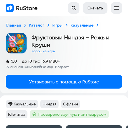
Скачать
Главная
Каталог
Игры
Казуальные
Фруктовый Ниндзя – Режь и
Круши
Хорошие игры
(
)
5,0
до 10 тыс
16.9 MB
0+
Рейтинг:
97 оценок
Скачиваний
Размер
Возраст
:
:
:
Установить с помощью RuStore
Казуальные
Ниндзя
Офлайн
Категория
:
Тег
:
Тег
:
Idle-игра
Проверено вручную и антивирусом
Тег
:
Тег
: