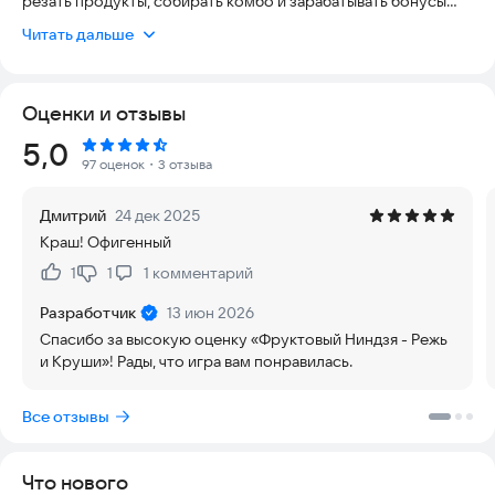
резать продукты, собирать комбо и зарабатывать бонусы
прямо на кухне!
Читать дальше
Проверь свою реакцию, почувствуй драйв и стань мастером
нарезки в этой вкусной и динамичной игре без интернета!
Оценки и отзывы
🎯 Что тебя ждёт в игре:
Рейтинг:
5,0
🔪 Реалистичная аркада с нарезкой продуктов — овощи,
97 оценок
・3 отзыва
фрукты, сыр, чипсы и многое другое летят прямо перед
тобой, а твоя задача — разрезать всё одним точным
Дмитрий
24 дек 2025
движением.
Краш! Офигенный
⚡ Механика “игра на реакцию” — чем быстрее ты режешь, тем
1
1
1
комментарий
Нравится:
Не нравится:
выше комбо, больше очков и шансов попасть в таблицу
лидеров!
Разработчик
13 июн 2026
Спасибо за высокую оценку «Фруктовый Ниндзя - Режь
🧨 Яркие эффекты, брызги, сок и взрывная анимация — всё,
и Круши»! Рады, что игра вам понравилась.
как в настоящей кухне!
Все отзывы
💥 Супер-режим и умножение очков — активируй бонусы,
собирай “COMBO 5X” и устраивай фееричные серии ударов.
Что нового
🧩 Казуальная игра без интернета — играй где угодно и когда