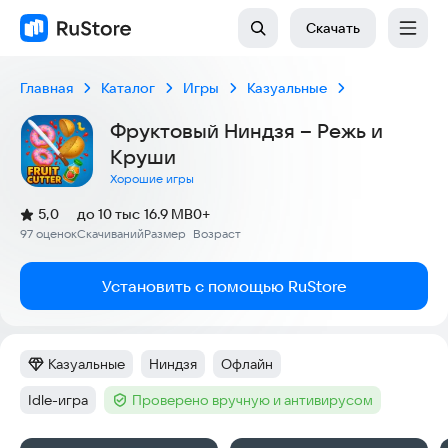
Скачать
Главная
Каталог
Игры
Казуальные
Фруктовый Ниндзя – Режь и
Круши
Хорошие игры
(
)
5,0
до 10 тыс
16.9 MB
0+
Рейтинг:
97 оценок
Скачиваний
Размер
Возраст
:
:
:
Установить с помощью RuStore
Казуальные
Ниндзя
Офлайн
Категория
:
Тег
:
Тег
:
Idle-игра
Проверено вручную и антивирусом
Тег
:
Тег
: