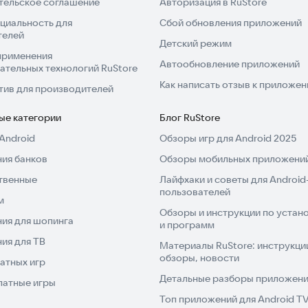
тельское соглашение
Авторизация в RuStore
циальность для
Сбой обновления приложений
телей
Детский режим
применения
Автообновление приложений
ательных технологий RuStore
Как написать отзыв к приложе
тив для производителей
ые категории
Блог RuStore
Android
Обзоры игр для Android 2025
ия банков
Обзоры мобильных приложений
твенные
Лайфхаки и советы для Android
пользователей
м
Обзоры и инструкции по устано
ия для шопинга
и программ
ия для ТВ
Материалы RuStore: инструкци
обзоры, новости
атных игр
Детальные разборы приложений
латные игры
Топ приложений для Android T