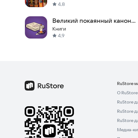
4,8
Великий покаянный канон
Андрея Критского
Книги
4,9
RuStore 
О RuStore
RuStore д
RuStore д
RuStore 
Медиа-кит