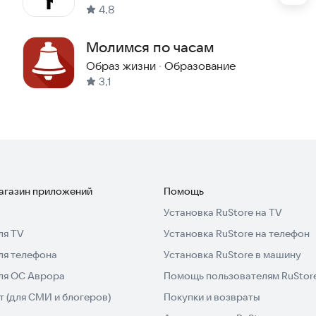
4,8
Молимся по часам
Образ жизни
·
Образование
3,1
магазин приложений
Помощь
Установка RuStore на TV
ля TV
Установка RuStore на телефон
ля телефона
Установка RuStore в машину
для ОС Аврора
Помощь пользователям RuStor
 (для СМИ и блогеров)
Покупки и возвраты