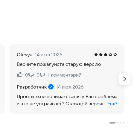
Olesya
14 июл 2026
Верните пожалуйста старую версию
0
0
1
комментарий
Нравится:
Не нравится:
Разработчик
14 июл 2026
Простите,не понимаю какая у Вас проблема
и что не устраивает? С каждой версией
Ещё
функционал приложения становится
лучше,по крайней мере пытаюсь .