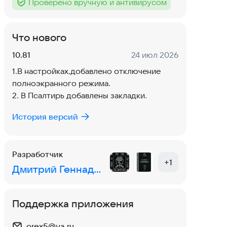
Проверено вручную и антивирусом
Тег
:
Что нового
Версия:
Дата:
10.81
24 июл 2026
1.В настройках,добавлено отключение
полноэкранного режима.
2. В Псалтирь добавлены закладки.
История версий
Разработчик
+
1
Дмитрий Геннадиевич Сутулин
Поддержка приложения
orex5@ya.ru