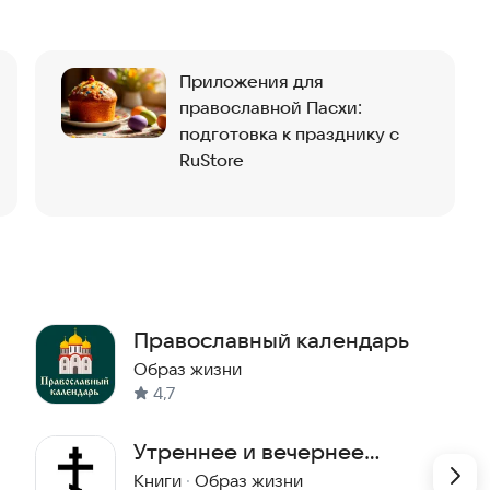
Приложения для
православной Пасхи:
далять закладки.
подготовка к празднику с
ля поминовения, Ваши молитвы и т.д.).
RuStore
лки)
ожения, размер текста, озвучку меню.
к интернету.)
Православный календарь
ичено.
Образ жизни
4,7
Утреннее и вечернее
правило и другие молитвы
Книги
·
Образ жизни