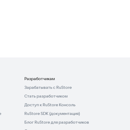
4,8
Апостол
Книги
·
Образ жизни
4,8
Разработчикам
Зарабатывать с RuStore
Стать разработчиком
Доступ к RuStore Консоль
e
RuStore SDK (документация)
Блог RuStore для разработчиков