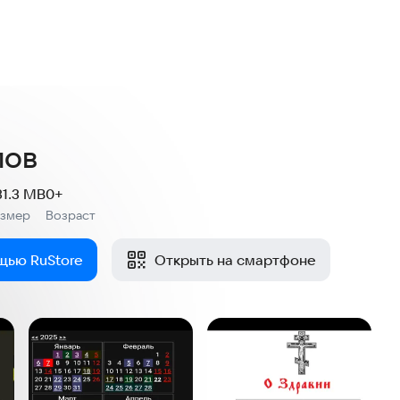
лов
31.3 MB
0+
азмер
Возраст
:
щью RuStore
Открыть на смартфоне