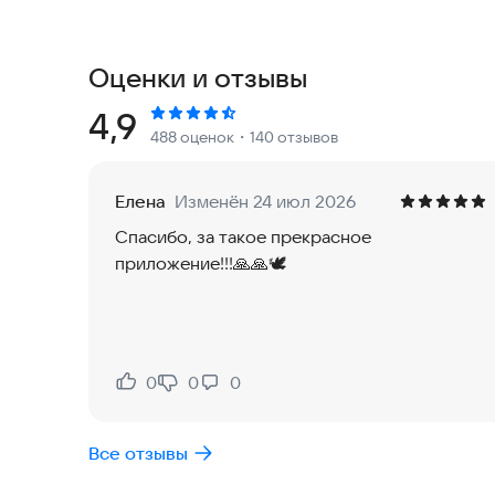
Молитвы по часам.
Утренние и вечерние Молитвы.
Молитвы в продолжение дня.
Оценки и отзывы
Молитвы Святым.
Молитвы Ангелам.
Рейтинг:
4,9
488 оценок
・140 отзывов
Каноны.
Акафисты.
Молитвы ко Святому Причащению.
Елена
Изменён 24 июл 2026
Молитвы ко Пресвятой Богородице.
Спасибо, за такое прекрасное
Молитвы на Разные случаи жизни.
приложение!!!🙏🙏🕊️
Псалтырь.
Закон Божий.
Аудио Молитвы.
Жития Святых.
Богослужебные тексты.
0
0
0
Нравится:
Не нравится:
Новый Завет.
Ветхий завет.
Все отзывы
Библия детям.
Душеполезное чтение.