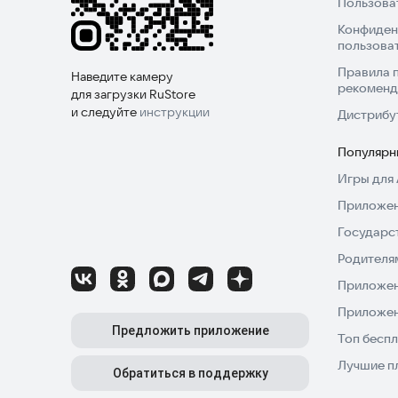
Пользова
Конфиден
пользова
Правила 
Наведите камеру
рекоменд
для загрузки RuStore
и следуйте
инструкции
Дистрибу
Популярн
Игры для 
Приложен
Государс
Родителя
Приложен
Приложен
Предложить приложение
Топ беспл
Лучшие п
Обратиться в поддержку