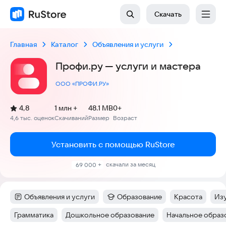
Скачать
Главная
Каталог
Объявления и услуги
Профи.ру — услуги и мастера
ООО «ПРОФИ.РУ»
(
)
4,8
1 млн +
48.1 MB
0+
Рейтинг:
4,6 тыс. оценок
Скачиваний
Размер
Возраст
:
:
:
Установить с помощью RuStore
скачали за месяц
69 000 +
Объявления и услуги
Образование
Красота
Изу
Категория
:
Категория
:
Тег
:
Тег
Грамматика
Дошкольное образование
Начальное образ
Тег
:
Тег
:
Тег
: