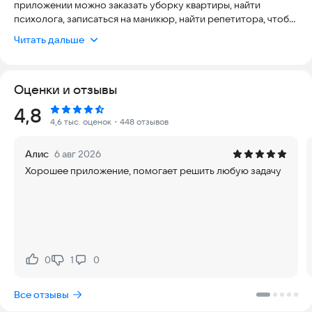
приложении можно заказать уборку квартиры, найти
психолога, записаться на маникюр, найти репетитора, чтобы
подтянуть английский или подготовиться к ГИА, ОГЭ и ЕГЭ,
Читать дальше
найти мастера и договориться о ремонте в квартире.
УДОБНЫЙ ПОИСК СПЕЦИАЛИСТОВ
Оценки и отзывы
На Профи.ру более 3 000 000 надёжных специалистов,
которые помогут с чем угодно: курьеры, фрилансеры,
Рейтинг:
4,8
репетиторы, сантехники, электрики и другие специалисты.
4,6 тыс. оценок
・448 отзывов
Профи.ру — биржа профессионалов, где можно разместить
свою задачу и найти специалистов:
Алис
6 авг 2026
– По профессии: домработницы, ветеринары,
Хорошее приложение, помогает решить любую задачу
автоинструкторы, логопеды, психологи, репетиторы,
сантехники, догситтеры, сиделки, творческие исполнители
на праздник, копирайтеры, разнорабочие, грузчики,
адвокаты и юристы.
– По сфере услуг: маникюр, макияж, массаж, доставка
цветов, продуктов или других вещей, перевозка грузов,
выгул собак, консультация юриста или врача, клининг,
0
1
0
Нравится:
Не нравится:
ремонтные и отделочные работы, сезонная подработка,
фриланс, работа с текстами.
Все отзывы
– По предмету: математика, физика, английский, обучение
игре на гитаре, различные обучающие курсы и много других