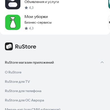
специалистов и мастеров для любой задачи. Это
Объявления и услуги
маркетплейс услуг, в котором вы найдёте десятки тысяч
4,3
предложений и объявлений рядом с вами.
Мои уборки
Наш сайт —
http://profi.ru
Бизнес-сервисы
4,3
RuStore магазин приложений
О RuStore
RuStore для TV
RuStore для телефона
RuStore для ОС Аврора
Медиа-кит (для СМИ и блогеров)