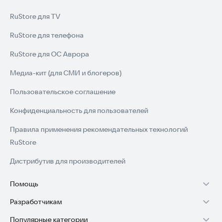
RuStore для TV
RuStore для телефона
RuStore для ОС Аврора
Медиа-кит (для СМИ и блогеров)
Пользовательское соглашение
Конфиденциальность для пользователей
Правила применения рекомендательных технологий
RuStore
Дистрибутив для производителей
Помощь
Разработчикам
Установка RuStore на TV
Популярные категории
Зарабатывать с RuStore