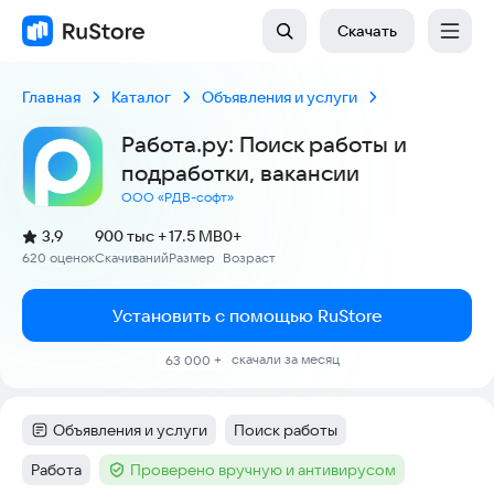
Скачать
Главная
Каталог
Объявления и услуги
Работа.ру: Поиск работы и
подработки, вакансии
ООО «РДВ-софт»
(
)
3,9
900 тыс +
17.5 MB
0+
Рейтинг:
620 оценок
Скачиваний
Размер
Возраст
:
:
:
Установить с помощью RuStore
скачали за месяц
63 000 +
Объявления и услуги
Поиск работы
Категория
:
Тег
:
Работа
Проверено вручную и антивирусом
Тег
:
Тег
: