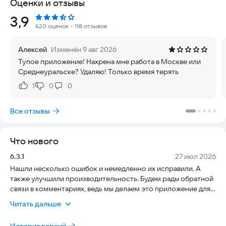
Оценки и отзывы
и других городах — у нас всероссийская база вакансий, и
есть предложения работы для граждан СНГ из любого
Рейтинг:
3,9
региона.
620 оценок
・118 отзывов
Преимущества приложения Работа.ру для тех, кто ищет
Алексей
Изменён 9 авг 2026
работу в России
Тупое приложение! Нахрена мне работа в Москве или
Среднеуральске? Удаляю! Только время терять
— Регистрация удобным вам способом. Создайте аккаунт в
сервисе за несколько секунд с помощью социальных сетей
1
0
0
Нравится:
Не нравится:
или Сбер ID.
Все отзывы
— Быстрое создание резюме. Укажите желаемую должность,
зарплату, расскажите о своем опыте и ждите предложения
работодателей.
Что нового
— Поиск работы в нужном регионе. Ищите работу рядом с
Версия:
Дата:
6.3.1
27 июл 2026
домом, из дома или в районе, который нравится.
Нашли несколько ошибок и немедленно их исправили. А
также улучшили производительность. Будем рады обратной
— Подписки на вакансии. Подписывайтесь и получайте
связи в комментариях, ведь мы делаем это приложение для
свежие вакансии, которые подходят именно вам.
вас
Читать дальше
— Чат с работодателем. Договаривайтесь о собеседовании
и задавайте все вопросы по вакансии прямо в приложении
История версий