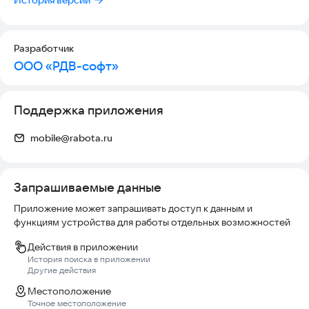
Работа.ру
— Проверенные работодатели. Смотрите вакансии от
Разработчик
проверенных сервисом компаний, чтобы не рисковать
ООО «РДВ-софт»
напрасно.
У нас в приложении найдутся варианты работы без опыта,
вахтой и удаленно. Смотрите самые разные предложения
Поддержка приложения
для тех, кто решил построить свою карьеру.
mobile@rabota.ru
Ищите работу в офисе, такси, курьером, домработницей,
Запрашиваемые данные
Приложение может запрашивать доступ к данным и
функциям устройства для работы отдельных возможностей
Действия в приложении
История поиска в приложении
Другие действия
Местоположение
Точное местоположение