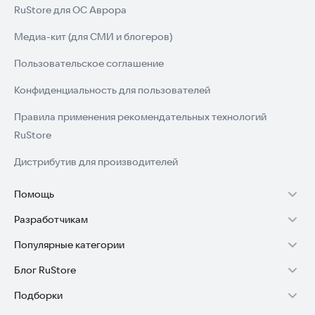
RuStore для ОС Аврора
Медиа-кит (для СМИ и блогеров)
Пользовательское соглашение
Конфиденциальность для пользователей
Правила применения рекомендательных технологий
RuStore
Дистрибутив для производителей
Помощь
Разработчикам
Установка RuStore на TV
Популярные категории
Зарабатывать с RuStore
Установка RuStore на телефон
Блог RuStore
Игры для Android
Стать разработчиком
Установка RuStore в машину
Подборки
Обзоры игр для Android 2025
Приложения банков
Доступ к RuStore Консоль
Помощь пользователям RuStore