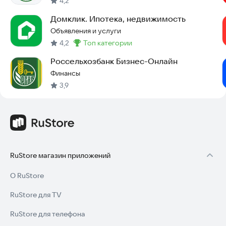
4,2
Домклик. Ипотека, недвижимость
Объявления и услуги
4,2
топ категории
Метка
:
Россельхозбанк Бизнес-Онлайн
Финансы
3,9
RuStore магазин приложений
О RuStore
RuStore для TV
RuStore для телефона