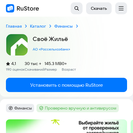
Скачать
Главная
Каталог
Финансы
Своё Жильё
АО «Россельхозбанк»
(
)
4,1
30 тыс +
145.3 MB
0+
Рейтинг:
190 оценок
Скачиваний
Размер
Возраст
:
:
:
Установить с помощью RuStore
Финансы
Проверено вручную и антивирусом
Категория
:
Тег
:
Скриншоты