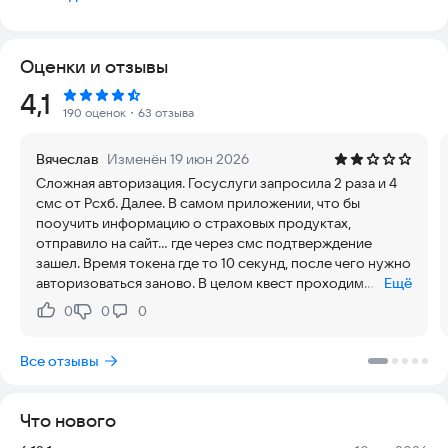
Приложение ориентировано на то, чтобы вы могли
оформить ипотеку, не затрачивая много времени на походы
в банк и ожидание согласования заявки. Мы сократили
Оценки и отзывы
личные встречи до одной – для подписания договора, а всё
остальное, вплоть до подачи заявки и отслеживания её
Рейтинг:
4,1
статуса, можно сделать, имея под рукой телефон.
190 оценок
・63 отзыва
Доступны следующие функции:
Вячеслав
Изменён 19 июн 2026
- список ипотечных программ и их подробное описание
Сложная авторизация. Госуслуги запросила 2 раза и 4
- расчёт на калькуляторе ежемесячной суммы и срока
смс от Рсхб. Далее. В самом приложении, что бы
выплат
пооучить информацию о страховых продуктах,
- подбор ипотеки, подходящей под ваши возможности
отправило на сайт... где через смс подтверждение
- подача заявки на ипотечный кредит
зашел. Время токена где то 10 секунд, после чего нужно
- личный кабинет, в котором можно отслеживать статусы по
авторизоваться заново. В целом квест проходим.
Ещё
рассмотрению заявки и отправлять документы по
Пролукт создан, что бы жизнь медом не казалась.
выбранному объекту недвижимости
0
0
0
Нравится:
Не нравится:
- получать push-уведомления по статусам рассмотрения
ипотечной заявки
Все отзывы
- информация по обслуживанию выданного ипотечного
кредита
Что нового
Часть функционала приложения находится в процессе
реализации, поэтому в нём могут быть незначительные