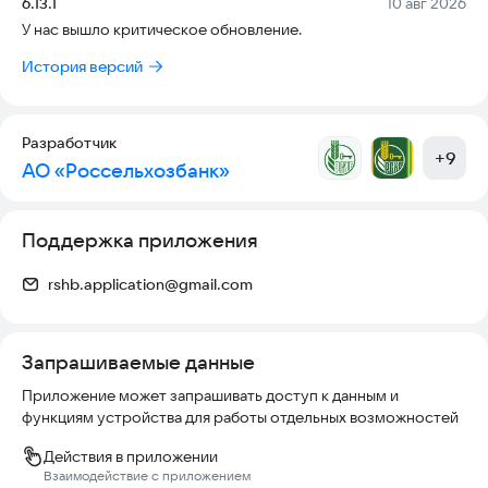
Версия:
Дата:
6.13.1
10 авг 2026
ошибки или недочеты. В ближайшее время мы их устраним. О
У нас вышло критическое обновление.
найденных ошибках пишите на
svoedom_help@rshb.ru
История версий
Надеемся, что приложение Своё Жильё будет вам полезно.
Разработчик
+
9
АО «Россельхозбанк»
Поддержка приложения
rshb.application@gmail.com
Запрашиваемые данные
Приложение может запрашивать доступ к данным и
функциям устройства для работы отдельных возможностей
Действия в приложении
Взаимодействие с приложением