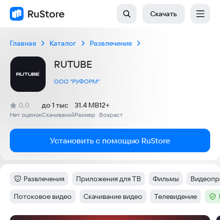
Скачать
Главная
Каталог
Развлечения
RUTUBE
ООО "РУФОРМ"
(
)
0,0
до 1 тыс
31.4 MB
12+
Рейтинг:
Нет оценок
Скачиваний
Размер
Возраст
:
:
:
Установить с помощью RuStore
Развлечения
Приложения для ТВ
Фильмы
Видеопр
Категория
:
Тег
:
Тег
:
Тег
:
Потоковое видео
Скачивание видео
Телевидение
Тег
:
Тег
:
Тег
:
Тег