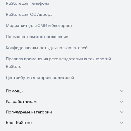
RuStore для телефона
RuStore для ОС Аврора
Медиа-кит (для СМИ и блогеров)
Пользовательское соглашение
Конфиденциальность для пользователей
Правила применения рекомендательных технологий
RuStore
Дистрибутив для производителей
Помощь
Разработчикам
Установка RuStore на TV
Популярные категории
Зарабатывать с RuStore
Установка RuStore на телефон
Блог RuStore
Игры для Android
Стать разработчиком
Установка RuStore в машину