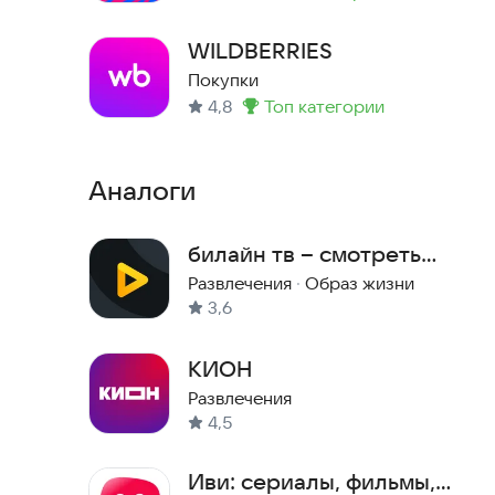
Метка
:
WILDBERRIES
Покупки
4,8
топ категории
Метка
:
Аналоги
билайн тв – смотреть
онлайн
Развлечения
·
Образ жизни
3,6
КИОН
Развлечения
4,5
Иви: сериалы, фильмы,