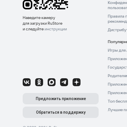
Конфиден
пользова
Правила 
Наведите камеру
рекоменд
для загрузки RuStore
и следуйте
инструкции
Дистрибу
Популярн
Игры для 
Приложен
Государс
Родителя
Приложен
Приложен
Предложить приложение
Топ беспл
Лучшие п
Обратиться в поддержку