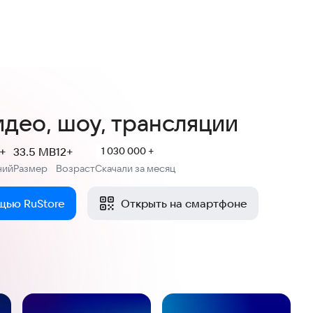
3,4
90,5 тыс. оценок
идео, шоу, трансляции
 +
33.5 MB
12+
1 030 000 +
ний
Размер
Возраст
Скачали за месяц
:
:
щью RuStore
Открыть на смартфоне