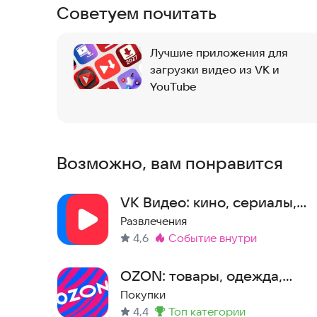
Советуем почитать
- видео, трансляции и киберспортивные стримы
- прямые эфиры ТВ-каналов: ТНТ, Пятница, НТВ, 
- спортивные трансляции;
Лучшие приложения для
- свежие подборки контента каждый день;
загрузки видео из VK и
- мультфильмы, сериалы, детские передачи, шо
YouTube
Смотрите то, что любите!
Возможно, вам понравится
VK Видео: кино, сериалы,
ТВ, мультфильмы и клипы
Развлечения
4,6
событие внутри
Метка
:
OZON: товары, одежда,
билеты
Покупки
4,4
топ категории