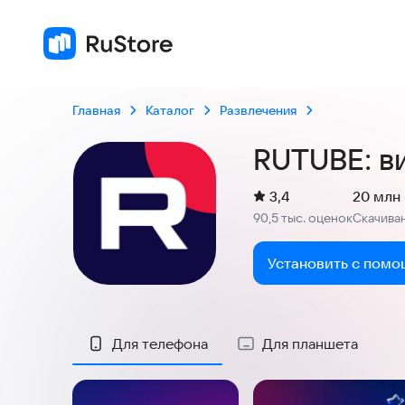
Главная
Каталог
Развлечения
RUTUBE: в
(
)
3,4
20 млн
Рейтинг:
90,5 тыс. оценок
Скачива
:
Установить с помо
Скриншоты
Для телефона
Для планшета