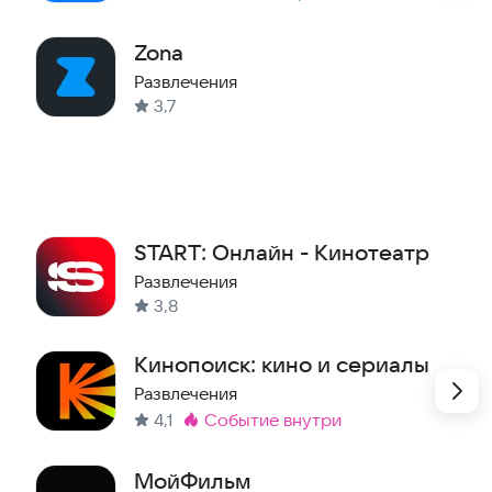
Метка
:
Zona
Развлечения
3,7
START: Онлайн - Кинотеатр
Развлечения
3,8
Кинопоиск: кино и сериалы
Развлечения
4,1
событие внутри
Метка
:
МойФильм