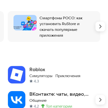
;
ТВ-3, Матч ТВ, 2х2 и других;
Смартфоны POCO: как
установить RuStore и
у и семейные блогеры.
скачать популярные
приложения
Roblox
Симуляторы
·
Приключения
4,3
ВКонтакте: чаты, видео,
музыка
Общение
4,2
топ категории