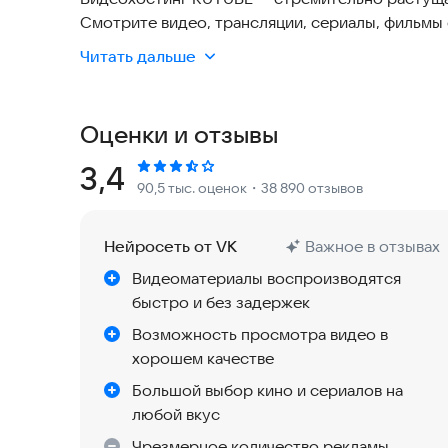
Смотрите видео, трансляции, сериалы, фильмы
PREMIER, START — и ТВ онлайн. Делитесь собст
Читать дальше
свой канал и зарабатывайте на своём творчеств
Смотреть любимые видео, трансляции и прямы
Оценки и отзывы
оно легко заменит ваш любимый онлайн-кинотеа
где вам удобно. А с подпиской RUTUBE можно с
Рейтинг:
3,4
90,5 тыс. оценок
・38 890 отзывов
интернета.
На RUTUBE есть все форматы контента: видео и
Нейросеть от VK
Важное в отзывах
телеканалов, кино и сериалы, а также оригина
Видеоматериалы воспроизводятся
любой контент можно слушать в фоне, даже ко
быстро и без задержек
Здесь вы найдёте развлекательный и обучающи
Возможность просмотра видео в
обзоры видеоигр, трансляции с важных событий
хорошем качестве
мультсериалы, трейлеры, телешоу — выбирайте 
Большой выбор кино и сериалов на
любой вкус
Чтобы начать, зарегистрируйтесь на RUTUBE по
Чрезмерное количество рекламы