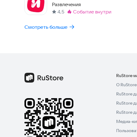
мультики, ТВ и спорт
Развлечения
4,5
событие внутри
Метка
:
Смотреть больше
RuStore 
О RuStore
RuStore д
RuStore д
RuStore 
Медиа-кит
Пользова