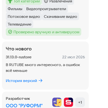
топ категории
Развлечения
Метка
:
Категория
:
Фильмы
Видеопроигрыватели
Тег
:
Тег
:
Потоковое видео
Скачивание видео
Тег
:
Тег
:
Телевидение
Тег
:
Проверено вручную и антивирусом
Тег
:
Что нового
Версия:
Дата:
31.13.0-rustore
22 июл 2026
В RUTUBE много интересного, а ошибок
всё меньше
История версий
Разработчик
+
1
ООО "РУФОРМ"