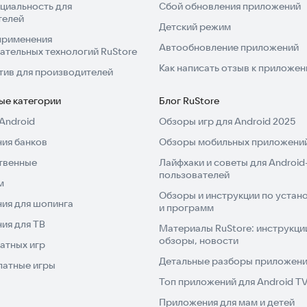
циальность для
Сбой обновления приложений
телей
Детский режим
применения
Автообновление приложений
ательных технологий RuStore
Как написать отзыв к приложе
тив для производителей
ые категории
Блог RuStore
Android
Обзоры игр для Android 2025
ия банков
Обзоры мобильных приложений
твенные
Лайфхаки и советы для Android
пользователей
м
Обзоры и инструкции по устано
ия для шопинга
и программ
ия для ТВ
Материалы RuStore: инструкци
обзоры, новости
атных игр
Детальные разборы приложений
латные игры
Топ приложений для Android T
Приложения для мам и детей