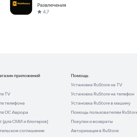
Развлечения
4,7
магазин приложений
Помощь
Установка RuStore на TV
ля TV
Установка RuStore на телефон
ля телефона
Установка RuStore в машину
для ОС Аврора
Помощь пользователям RuStor
 (для СМИ и блогеров)
Покупки и возвраты
тельское соглашение
Авторизация в RuStore