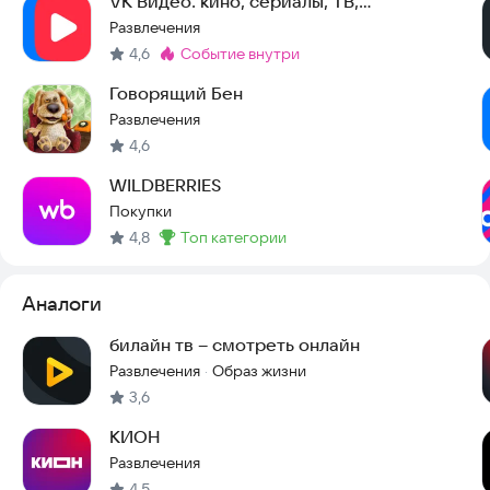
VK Видео: кино, сериалы, ТВ,
мультфильмы и клипы
Развлечения
4,6
событие внутри
Метка
:
Говорящий Бен
Развлечения
4,6
WILDBERRIES
Покупки
4,8
топ категории
Метка
:
Аналоги
билайн тв – смотреть онлайн
Развлечения
Образ жизни
·
3,6
КИОН
Развлечения
4,5