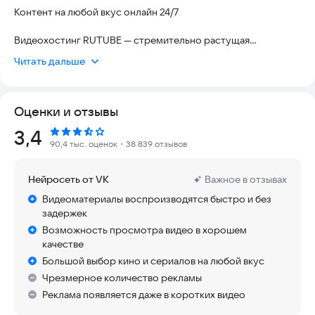
Контент на любой вкус онлайн 24/7
Видеохостинг RUTUBE — стремительно растущая
платформа для любителей и создателей контента. Смотрите
Читать дальше
видео, трансляции, сериалы, фильмы от крупнейших онлайн-
кинотеатров — «Иви», PREMIER, START — и ТВ онлайн.
Делитесь собственными видео с миллионами зрителей,
Оценки и отзывы
развивайте свой канал и зарабатывайте на своём
творчестве!
Рейтинг:
3,4
90,4 тыс. оценок
・38 839 отзывов
Смотреть любимые видео, трансляции и прямые эфиры в
приложении RUTUBE просто и привычно: оно легко заменит
Нейросеть от VK
Важное в отзывах
ваш любимый онлайн-кинотеатр. Скачайте его, чтобы
смотреть фильмы, когда и где вам удобно. А с подпиской
Видеоматериалы воспроизводятся быстро и без
RUTUBE можно скачивать видео, чтобы смотреть их даже
задержек
без интернета.
Возможность просмотра видео в хорошем
качестве
На RUTUBE есть все форматы контента: видео и трансляции
Большой выбор кино и сериалов на любой вкус
блогеров, подкасты, прямые эфиры телеканалов, кино и
Чрезмерное количество рекламы
сериалы, а также оригинальные шоу собственного
производства. А главное — любой контент можно слушать в
Реклама появляется даже в коротких видео
фоне, даже когда телефон заблокирован.