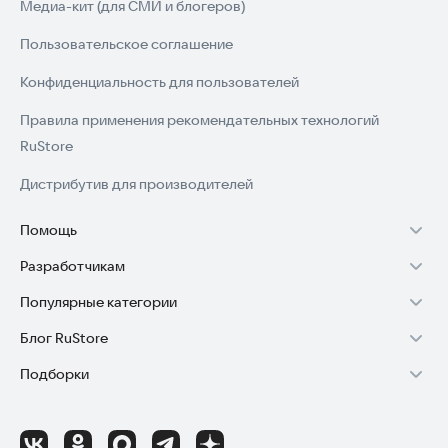
Медиа-кит (для СМИ и блогеров)
Пользовательское соглашение
Конфиденциальность для пользователей
Правила применения рекомендательных технологий
RuStore
Дистрибутив для производителей
Помощь
Разработчикам
Установка RuStore на TV
Популярные категории
Зарабатывать с RuStore
Установка RuStore на телефон
Блог RuStore
Игры для Android
Стать разработчиком
Установка RuStore в машину
Подборки
Обзоры игр для Android 2025
Приложения банков
Доступ к RuStore Консоль
Помощь пользователям RuStore
Игровой набор
Обзоры мобильных приложений 2025
Государственные
RuStore SDK (документация)
Покупки и возвраты