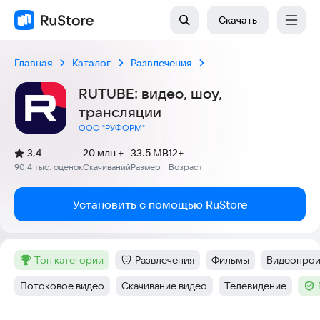
Скачать
Главная
Каталог
Развлечения
RUTUBE: видео, шоу,
трансляции
ООО "РУФОРМ"
(
)
3,4
20 млн +
33.5 MB
12+
Рейтинг:
90,4 тыс. оценок
Скачиваний
Размер
Возраст
:
:
:
Установить с помощью RuStore
топ категории
Развлечения
Фильмы
Видеопрои
Метка
:
Категория
:
Тег
:
Тег
:
Потоковое видео
Скачивание видео
Телевидение
Тег
:
Тег
:
Тег
:
Тег