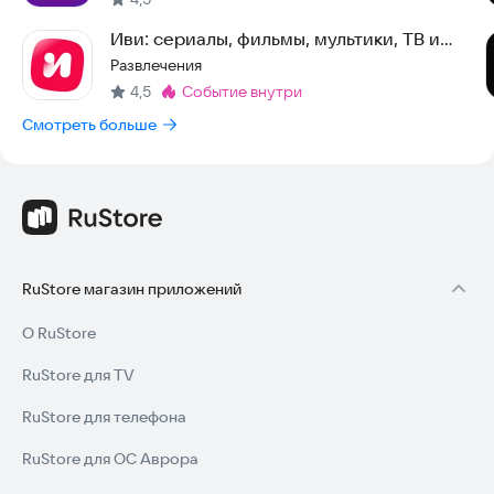
Иви: сериалы, фильмы, мультики, ТВ и
спорт
Развлечения
4,5
событие внутри
Метка
:
Смотреть больше
RuStore магазин приложений
О RuStore
RuStore для TV
RuStore для телефона
RuStore для ОС Аврора