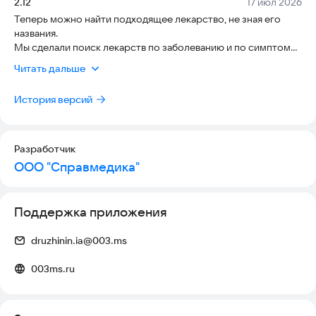
Версия:
Дата:
2.12
17 июл 2026
Теперь можно найти подходящее лекарство, не зная его
названия.
Мы сделали поиск лекарств по заболеванию и по симптому.
Перечень симптомов и заболеваний регулярно
Читать дальше
пополняется. Ещё теперь можно найти лекарство, полистав
каталог. А также внесли незаметные, но критически важные
История версий
для вас и нас исправления.
Обновляемся! :)
Разработчик
ООО "Справмедика"
Поддержка приложения
druzhinin.ia@003.ms
003ms.ru