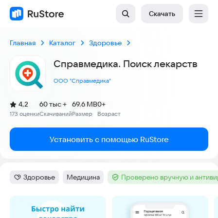
Скачать
Главная
Каталог
Здоровье
Справмедика. Поиск лекарств
ООО "Справмедика"
(
)
4,2
60 тыс +
69.6 MB
0+
Рейтинг:
173 оценки
Скачиваний
Размер
Возраст
:
:
:
Установить с помощью RuStore
Здоровье
Медицина
Проверено вручную и антив
Категория
:
Тег
:
Тег
:
Скриншоты