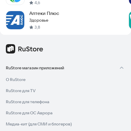
4,6
Аптеки Плюс
Здоровье
3,8
RuStore магазин приложений
О RuStore
RuStore для TV
RuStore для телефона
RuStore для ОС Аврора
Медиа-кит (для СМИ и блогеров)