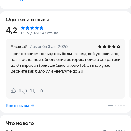
интернет-аптеках. Сравнивайте ВСЕ цены в одном
приложении и экономьте со Справмедикой!
Оценки и отзывы
Мы работаем как с известными и проверенными аптечными
сетями, такими как: «Здравсити», АСНА, «Живика»,
Eapteka.ru
,
Рейтинг:
4,2
«Ригла», 36,6 и т.д., так и с несетевыми аптеками, цены в
173 оценки
・43 отзыва
которых бывают значительно ниже, чем в сетях.
Алексей
Изменён 3 авг 2026
Будем рады обратной связи. Пишите на
Приложением пользуюсь больше года, всё устраивало,
spravmedika.dev@003.ms
или в телеграм-чат
но в последнем обновлении историю поиска сократили
https://t.me/spravmedika
до 8 запросов (раньше было около 15). Стало хуже.
Верните как было или увеличте до 20.
0
0
0
Нравится:
Не нравится:
Все отзывы
Что нового