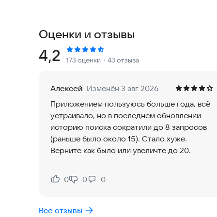
Мы работаем как с известными и проверенными аптечными сетями, такими как: «Здравсити», АСНА,
«Живика»,
Eapteka.ru
, «Ригла», 36,6 и т.д., так
значительно ниже, чем в сетях.
Оценки и отзывы
Будем рады обратной связи. Пишите на
spravm
Рейтинг:
4,2
173 оценки
・43 отзыва
https://t.me/spravmedika
Алексей
Изменён 3 авг 2026
Приложением пользуюсь больше года, всё
устраивало, но в последнем обновлении
историю поиска сократили до 8 запросов
(раньше было около 15). Стало хуже.
Верните как было или увеличте до 20.
0
0
0
Нравится:
Не нравится:
Все отзывы