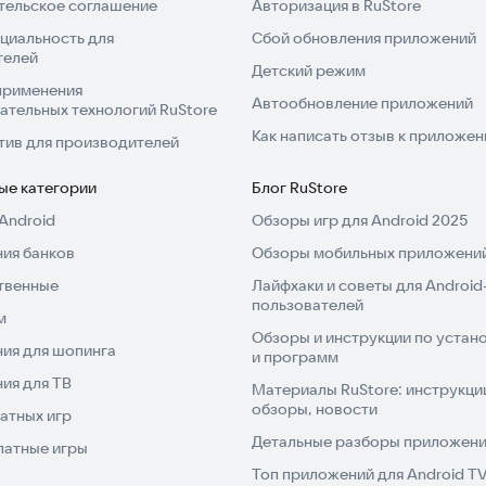
тельское соглашение
Авторизация в RuStore
циальность для
Сбой обновления приложений
телей
Детский режим
применения
Автообновление приложений
ательных технологий RuStore
Как написать отзыв к приложе
тив для производителей
ые категории
Блог RuStore
Android
Обзоры игр для Android 2025
ия банков
Обзоры мобильных приложений
твенные
Лайфхаки и советы для Android
пользователей
м
Обзоры и инструкции по устано
ия для шопинга
и программ
ия для ТВ
Материалы RuStore: инструкци
обзоры, новости
атных игр
Детальные разборы приложений
латные игры
Топ приложений для Android T