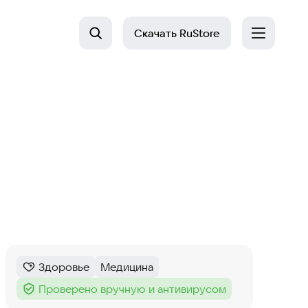
Скачать
RuStore
Здоровье
Медицина
Категория
:
Тег
:
Проверено вручную и антивирусом
Тег
: