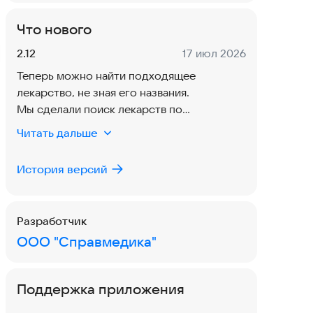
Что нового
Версия:
Дата:
2.12
17 июл 2026
Теперь можно найти подходящее
лекарство, не зная его названия.
Мы сделали поиск лекарств по
заболеванию и по симптому. Перечень
Читать дальше
симптомов и заболеваний регулярно
пополняется. Ещё теперь можно найти
История версий
лекарство, полистав каталог. А также
внесли незаметные, но критически важные
для вас и нас исправления.
Разработчик
ООО "Справмедика"
Обновляемся! :)
Поддержка приложения