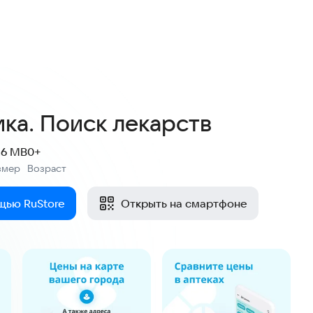
4,2
173 оценки
ка. Поиск лекарств
.6 MB
0+
змер
Возраст
:
щью RuStore
Открыть на смартфоне