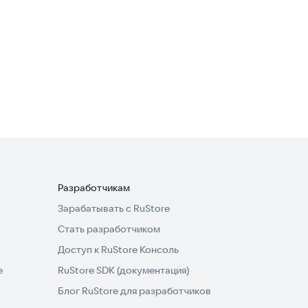
Здоровье
Будь здоров! - интернет
аптека
Здоровье
4,6
Разработчикам
Зарабатывать с RuStore
Стать разработчиком
Доступ к RuStore Консоль
e
RuStore SDK (документация)
Блог RuStore для разработчиков