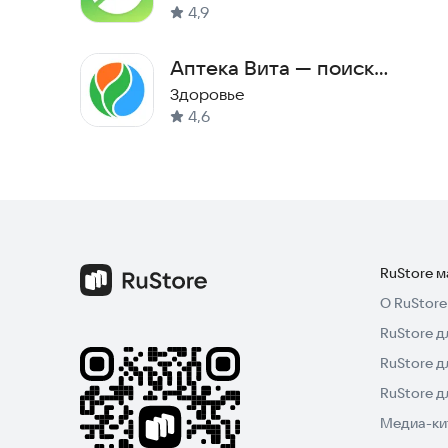
4,9
Аптека Вита — поиск
лекарств
Здоровье
4,6
RuStore 
О RuStore
RuStore д
RuStore д
RuStore 
Медиа-кит