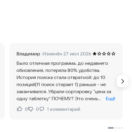
 и с несетевыми аптеками, цены в которых бывают
edika.dev@003.ms
или в телеграм-чат
Владимир
Изменён 27 июл 2026
Было отличная программа, до недавнего
обновления, потеряла 80% удобства.
История поиска стала отвратной: до 10
позиций(11 поиск стирает 1) раньше - не
заканчивался. Убрали сортировку "цена за
одну таблетку" ПОЧЕМУ? Это очень
Ещё
ускоряет поиск(когда у тебя курс 15
0
0
1
комментарий
Нравится:
Не нравится:
таблеток и легко посмотреть выгодно две
по 10 или одну по 20)