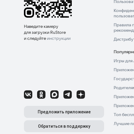
Пользова
Конфиден
пользова
Правила 
Наведите камеру
рекоменд
для загрузки RuStore
и следуйте
инструкции
Дистрибу
Популярн
Игры для 
Приложен
Государс
Родителя
Приложен
Приложен
Предложить приложение
Топ беспл
Лучшие п
Обратиться в поддержку