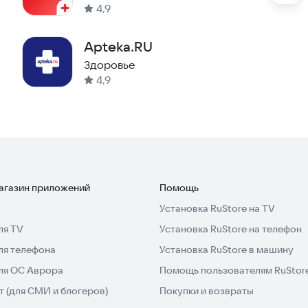
4,9
Apteka.RU
Здоровье
4,9
магазин приложений
Помощь
Установка RuStore на TV
ля TV
Установка RuStore на телефон
ля телефона
Установка RuStore в машину
для ОС Аврора
Помощь пользователям RuStor
 (для СМИ и блогеров)
Покупки и возвраты