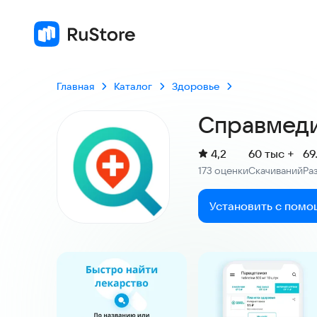
Главная
Каталог
Здоровье
Справмеди
(
)
4,2
60 тыс +
69
Рейтинг:
173 оценки
Скачиваний
Ра
:
:
Установить с помо
Скриншоты