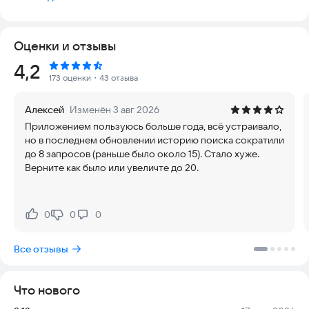
интернет-аптеках. Сравнивайте ВСЕ цены в одном
приложении и экономьте со Справмедикой!
Оценки и отзывы
Мы работаем как с известными и проверенными аптечными
сетями, такими как: «Здравсити», АСНА, «Живика»,
Eapteka.ru
,
Рейтинг:
4,2
«Ригла», 36,6 и т.д., так и с несетевыми аптеками, цены в
173 оценки
・43 отзыва
которых бывают значительно ниже, чем в сетях.
Алексей
Изменён 3 авг 2026
Будем рады обратной связи. Пишите на
Приложением пользуюсь больше года, всё устраивало,
spravmedika.dev@003.ms
или в телеграм-чат
но в последнем обновлении историю поиска сократили
https://t.me/spravmedika
до 8 запросов (раньше было около 15). Стало хуже.
Верните как было или увеличте до 20.
0
0
0
Нравится:
Не нравится:
Все отзывы
Что нового