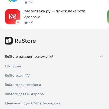
4,6
Мегаптека.ру — поиск лекарств
Здоровье
4,9
RuStore магазин приложений
О RuStore
RuStore для TV
RuStore для телефона
RuStore для ОС Аврора
Медиа-кит (для СМИ и блогеров)