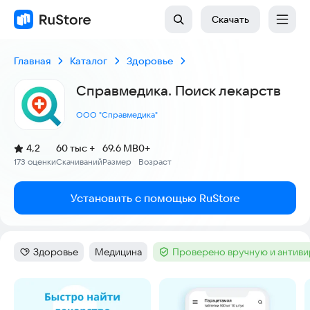
Скачать
Главная
Каталог
Здоровье
Справмедика. Поиск лекарств
ООО "Справмедика"
(
)
4,2
60 тыс +
69.6 MB
0+
Рейтинг:
173 оценки
Скачиваний
Размер
Возраст
:
:
:
Установить с помощью RuStore
Здоровье
Медицина
Проверено вручную и антив
Категория
:
Тег
:
Тег
:
Скриншоты