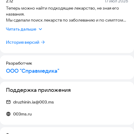
Версия:
Дата:
2.12
17 июл 2026
Теперь можно найти подходящее лекарство, не зная его
названия.
Мы сделали поиск лекарств по заболеванию и по симптому.
Перечень симптомов и заболеваний регулярно
Читать дальше
пополняется. Ещё теперь можно найти лекарство, полистав
каталог. А также внесли незаметные, но критически важные
История версий
для вас и нас исправления.
Обновляемся! :)
Разработчик
ООО "Справмедика"
Поддержка приложения
druzhinin.ia@003.ms
003ms.ru