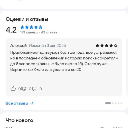
интернет-аптеках. Сравнивайте ВСЕ цены в одном
приложении и экономьте со Справмедикой!
Оценки и отзывы
Мы работаем как с известными и проверенными аптечными
сетями, такими как: «Здравсити», АСНА, «Живика»,
Eapteka.ru
,
Рейтинг:
4,2
«Ригла», 36,6 и т.д., так и с несетевыми аптеками, цены в
173 оценки
・43 отзыва
которых бывают значительно ниже, чем в сетях.
Алексей
Изменён 3 авг 2026
Будем рады обратной связи. Пишите на
Приложением пользуюсь больше года, всё устраивало,
spravmedika.dev@003.ms
или в телеграм-чат
но в последнем обновлении историю поиска сократили
https://t.me/spravmedika
до 8 запросов (раньше было около 15). Стало хуже.
Верните как было или увеличте до 20.
0
0
0
Нравится:
Не нравится:
Все отзывы
Что нового