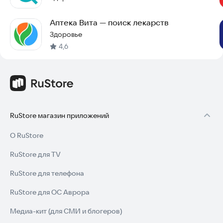
Аптека Вита — поиск лекарств
Здоровье
4,6
RuStore магазин приложений
О RuStore
RuStore для TV
RuStore для телефона
RuStore для ОС Аврора
Медиа-кит (для СМИ и блогеров)