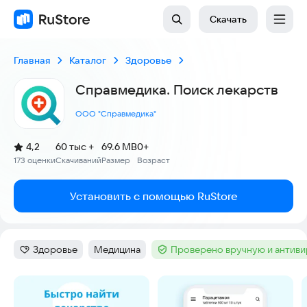
Скачать
Главная
Каталог
Здоровье
Справмедика. Поиск лекарств
ООО "Справмедика"
(
)
4,2
60 тыс +
69.6 MB
0+
Рейтинг:
173 оценки
Скачиваний
Размер
Возраст
:
:
:
Установить с помощью RuStore
Здоровье
Медицина
Проверено вручную и антив
Категория
:
Тег
:
Тег
:
Скриншоты