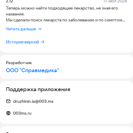
Версия:
Дата:
2.12
17 июл 2026
Теперь можно найти подходящее лекарство, не зная его
названия.
Мы сделали поиск лекарств по заболеванию и по симптому.
Перечень симптомов и заболеваний регулярно
Читать дальше
пополняется. Ещё теперь можно найти лекарство, полистав
каталог. А также внесли незаметные, но критически важные
История версий
для вас и нас исправления.
Обновляемся! :)
Разработчик
ООО "Справмедика"
Поддержка приложения
druzhinin.ia@003.ms
003ms.ru