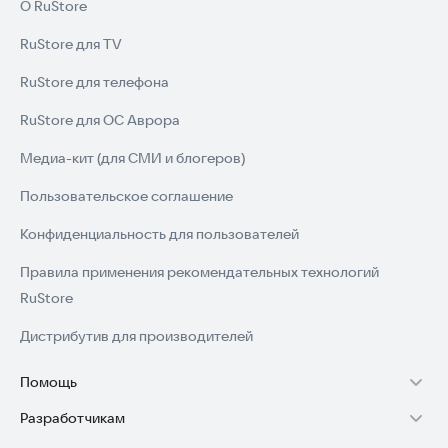
О RuStore
RuStore для TV
RuStore для телефона
RuStore для ОС Аврора
Медиа-кит (для СМИ и блогеров)
Пользовательское соглашение
Конфиденциальность для пользователей
Правила применения рекомендательных технологий
RuStore
Дистрибутив для производителей
Помощь
Разработчикам
Установка RuStore на TV