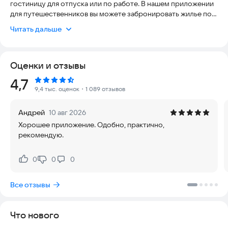
гостиницу для отпуска или по работе. В нашем приложении
для путешественников вы можете забронировать жилье по
выгодным ценам в 500 городах и курортах России, а также в
Читать дальше
ближнем зарубежье.
🏘️ Найдите вариант проживания на любой случай
Оценки и отзывы
Отдых на море и пляже, командировка, путешествие на
машине в другие города, дальняя поездка на выходные — на
Рейтинг:
4,7
Суточно.ру можно найти квартиру или снять номер в отеле
9,4 тыс. оценок
・1 089 отзывов
на все случаи жизни. Выбор огромный — более 420 000
вариантов посуточной аренды недвижимости, включая
Андрей
10 авг 2026
хостелы, а также недорогие отели и гостиницы.
Хорошее приложение. Одобно, практично,
рекомендую.
🌎 Путешествуйте по России и не только
Арендуйте жилье на сутки, на несколько дней или недель в
любом городе России: Москва, Санкт-Петербург, Казань,
0
0
0
Нравится:
Не нравится:
Сочи, Екатеринбург, Красная Поляна, горнолыжные курорты
Северного Кавказа, Байкал и другие регионы, в том числе
Все отзывы
ближнее зарубежье: например, Минск, Киев, страны Балтии,
Абхазия, Казахстан, Грузия. Варианты расположения любые:
в центре города, у метро, рядом с морем или известной
Что нового
достопримечательностью.