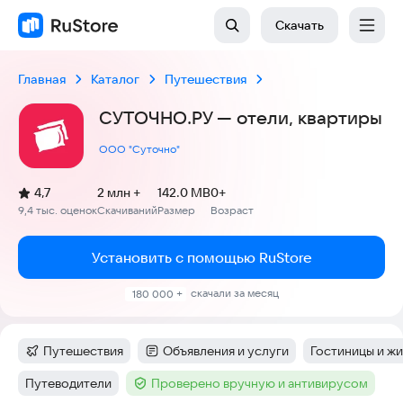
Скачать
Главная
Каталог
Путешествия
СУТОЧНО.РУ — отели, квартиры
ООО "Суточно"
(
)
4,7
2 млн +
142.0 MB
0+
Рейтинг:
9,4 тыс. оценок
Скачиваний
Размер
Возраст
:
:
:
Установить с помощью RuStore
скачали за месяц
180 000 +
Путешествия
Объявления и услуги
Гостиницы и жи
Категория
:
Категория
:
Тег
:
Путеводители
Проверено вручную и антивирусом
Тег
:
Тег
: