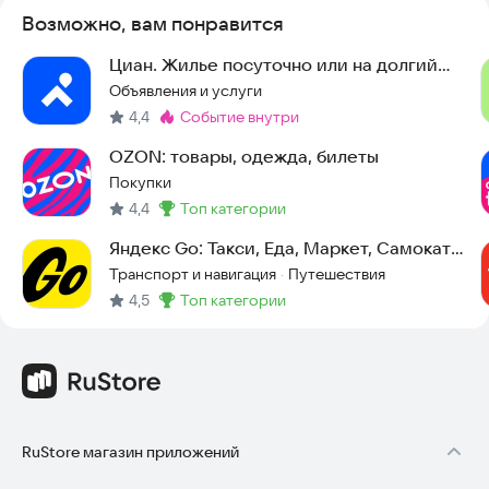
Возможно, вам понравится
Циан. Жилье посуточно или на долгий
срок
Объявления и услуги
4,4
событие внутри
Метка
:
OZON: товары, одежда, билеты
Покупки
4,4
топ категории
Метка
:
Яндекс Go: Такси, Еда, Маркет, Самокаты,
Доставка
Транспорт и навигация
Путешествия
·
4,5
топ категории
Метка
:
RuStore магазин приложений