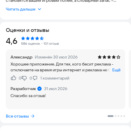
становятся вашим игровым полем, а словарный запас –
главным оружием! Это не просто игра в слова, это
Читать дальше
настоящий фитнес для вашего мозга, море удовольствия и
бесконечный вызов вашей эрудиции и сообразительности.
Готовы ли вы стать мастером анаграмм?
Оценки и отзывы
Суть Игры:
Рейтинг:
4,6
Вам дается одно стартовое слово (например, "КОМАНДИР").
586 оценок
・101 отзыв
Ваша задача – составить из букв этого слова как можно
больше других слов! Каждый уровень – новое исходное
Александр
Изменён 30 июл 2026
слово, новая головоломка, новые возможности блеснуть
Хорошее приложение. Для тех, кого бесит реклама -
знаниями! Буквы можно использовать только те, что есть в
отключаете на время игры интернет и реклама не будет
Ещё
исходном слове, и только то количество раз, сколько они в
появляться. Но есть другой "косячок" - иногда бывает
нем встречаются. Составлять нужно только нарицательные
0
0
1
комментарий
Нравится:
Не нравится:
так, что набираешь слово, игра выделяет красным, что
существительные в единственном числе.
такого слова нет, а потом оказывается, что есть. Редко,
Разработчик
31 июл 2026
но бывает такое. За это минус балл, а в остальном
Интуитивно понятный интерфейс.
Спасибо за отзыв!
занимательно.
Легкий и приятный дизайн, который позволяет
сосредоточиться на игре.
Все отзывы
Подсказки.
Если застряли, используйте подсказки: откройте одну или
несколько букв, чтобы облегчить задачу или посмотрите