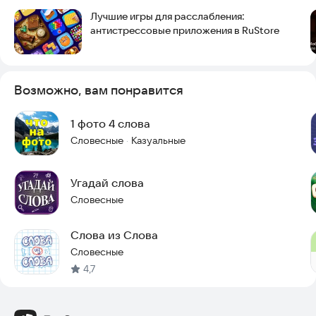
другим, что в вашем лексиконе скрыты невероятные
Лучшие игры для расслабления:
богатства! Начните свое словообразовательное
антистрессовые приложения в RuStore
приключение!
Возможно, вам понравится
https://tdeveloper-0812.github.io/
1 фото 4 слова
tDeveloper-0812@yandex.ru
Словесные
Казуальные
·
Угадай слова
Словесные
Слова из Слова
Словесные
4,7