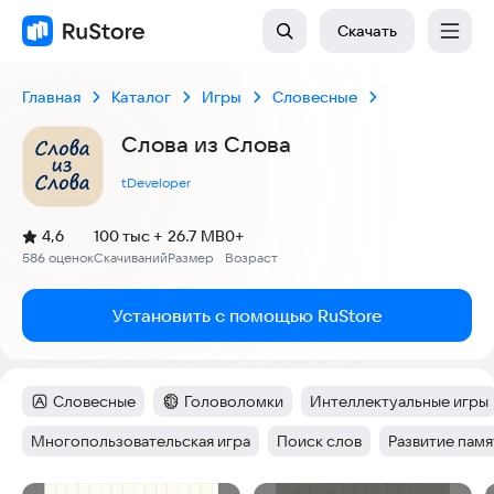
Скачать
Главная
Каталог
Игры
Словесные
Слова из Слова
tDeveloper
(
)
4,6
100 тыс +
26.7 MB
0+
Рейтинг:
586 оценок
Скачиваний
Размер
Возраст
:
:
:
Установить с помощью RuStore
Словесные
Головоломки
Интеллектуальные игры
Категория
:
Категория
:
Тег
:
Многопользовательская игра
Поиск слов
Развитие памя
Тег
:
Тег
:
Тег
: