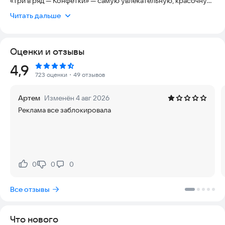
«Три в ряд — Конфетки» — самую увлекательную, красочную
и затягивающую игру-головоломку, где каждый уровень —
Читать дальше
это новый вызов, а каждая победа приносит сладкое
удовольствие!
Оценки и отзывы
Это не просто игра три в ряд, а настоящий аркадный пазл,
сочетающий в себе логику, стратегию и азарт. Ломайте,
Рейтинг:
4,9
взрывайте и комбинируйте вкусные конфеты, проходите
723 оценки
・49 отзывов
сотни уровней и становитесь мастером сладких комбо!
Артем
Изменён 4 авг 2026
✅ Красочная графика и анимация — каждый уровень словно
Реклама все заблокировала
сказка о сладостях
✅ Увлекательный геймплей — лопайте конфеты, взрывайте
бомбы, разрушайте блоки
✅ Мощные бонусы и спецэффекты — радужные конфеты,
леденцы-бомбы, шоколадные мины и другие волшебные
элементы
0
0
0
Нравится:
Не нравится:
✅ Офлайн-режим — играйте в три в ряд без интернета где
угодно: в метро, в поездке, на пляже
Все отзывы
Что нового
🍭 Как играть?