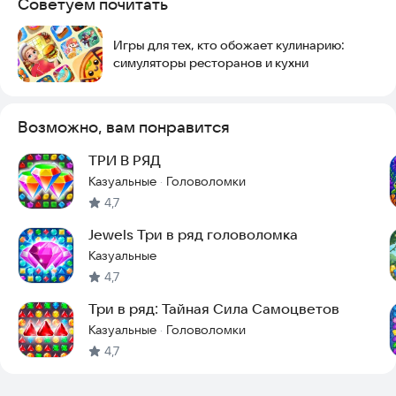
Советуем почитать
Дети — развивают внимание, мышление и реакцию
Взрослые — снимают стресс и отдыхают после работы
Пожилые — тренируют память и моторику
Игры для тех, кто обожает кулинарию:
Три в ряд — Конфетки — это расслабляющая игра, которая
симуляторы ресторанов и кухни
подойдёт для всей семьи. Простые правила, но безграничная
глубина!
Возможно, вам понравится
Связь с разработчиком
maks395@yandex.ru
ТРИ В РЯД
Казуальные
Головоломки
·
4,7
Jewels Три в ряд головоломка
Казуальные
4,7
Три в ряд: Тайная Сила Самоцветов
Казуальные
Головоломки
·
4,7