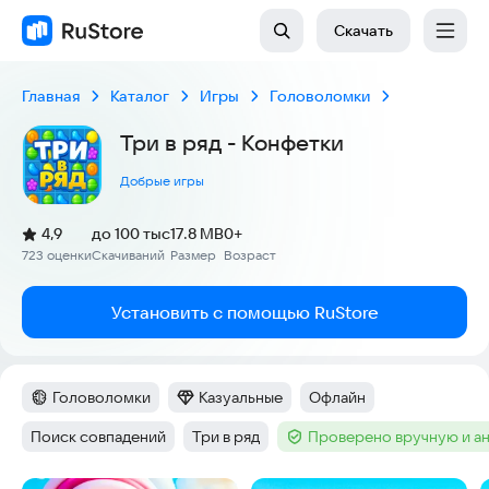
Скачать
Главная
Каталог
Игры
Головоломки
Три в ряд - Конфетки
Добрые игры
(
)
4,9
до 100 тыс
17.8 MB
0+
Рейтинг:
723 оценки
Скачиваний
Размер
Возраст
:
:
:
Установить с помощью RuStore
Головоломки
Казуальные
Офлайн
Категория
:
Категория
:
Тег
:
Поиск совпадений
Три в ряд
Проверено вручную и а
Тег
:
Тег
:
Тег
: