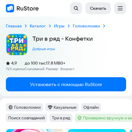
Скачать
Главная
Каталог
Игры
Головоломки
Три в ряд - Конфетки
Добрые игры
(
)
4,9
до 100 тыс
17.8 MB
0+
Рейтинг:
723 оценки
Скачиваний
Размер
Возраст
:
:
:
Установить с помощью RuStore
Головоломки
Казуальные
Офлайн
Категория
:
Категория
:
Тег
:
Поиск совпадений
Три в ряд
Проверено вручную и а
Тег
:
Тег
:
Тег
: