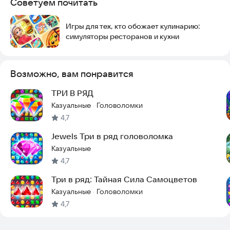
Советуем почитать
Дети — развивают внимание, мышление и реакцию
Взрослые — снимают стресс и отдыхают после работы
Пожилые — тренируют память и моторику
Игры для тех, кто обожает кулинарию:
Три в ряд — Конфетки — это расслабляющая игра, которая
симуляторы ресторанов и кухни
подойдёт для всей семьи. Простые правила, но безграничная
глубина!
Возможно, вам понравится
Связь с разработчиком
maks395@yandex.ru
ТРИ В РЯД
Казуальные
Головоломки
·
4,7
Jewels Три в ряд головоломка
Казуальные
4,7
Три в ряд: Тайная Сила Самоцветов
Казуальные
Головоломки
·
4,7