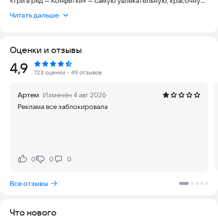
«Три в ряд — Конфетки» — самую увлекательную, красочную
и затягивающую игру-головоломку, где каждый уровень —
Читать дальше
это новый вызов, а каждая победа приносит сладкое
удовольствие!
Оценки и отзывы
Это не просто игра три в ряд, а настоящий аркадный пазл,
сочетающий в себе логику, стратегию и азарт. Ломайте,
Рейтинг:
4,9
взрывайте и комбинируйте вкусные конфеты, проходите
723 оценки
・49 отзывов
сотни уровней и становитесь мастером сладких комбо!
Артем
Изменён 4 авг 2026
✅ Красочная графика и анимация — каждый уровень словно
Реклама все заблокировала
сказка о сладостях
✅ Увлекательный геймплей — лопайте конфеты, взрывайте
бомбы, разрушайте блоки
✅ Мощные бонусы и спецэффекты — радужные конфеты,
леденцы-бомбы, шоколадные мины и другие волшебные
элементы
0
0
0
Нравится:
Не нравится:
✅ Офлайн-режим — играйте в три в ряд без интернета где
угодно: в метро, в поездке, на пляже
Все отзывы
Что нового
🍭 Как играть?