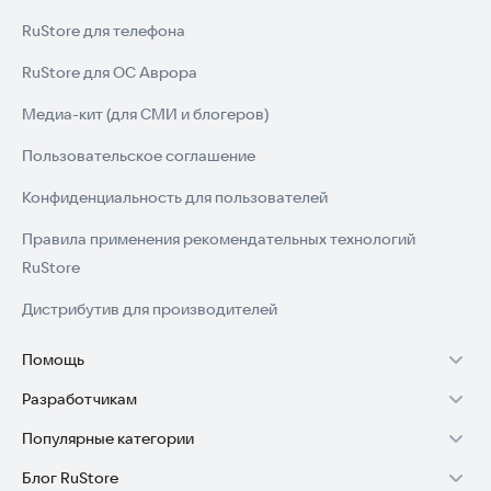
RuStore для телефона
RuStore для ОС Аврора
Медиа-кит (для СМИ и блогеров)
Пользовательское соглашение
Конфиденциальность для пользователей
Правила применения рекомендательных технологий
RuStore
Дистрибутив для производителей
Помощь
Разработчикам
Установка RuStore на TV
Популярные категории
Зарабатывать с RuStore
Установка RuStore на телефон
Блог RuStore
Игры для Android
Стать разработчиком
Установка RuStore в машину