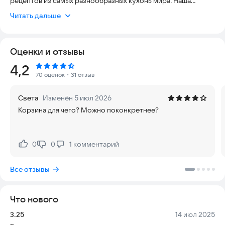
рецептов из самых разнообразных кухонь мира. Наша
платформа предлагает уникальную возможность
Читать дальше
обнаружить широкий спектр блюд – от аутентичных классик
до современных кулинарных шедевров. Вы легко найдете
рецепты для завтраков, обедов, ужинов, закусок, десертов и
Оценки и отзывы
многого другого.
Рейтинг:
4,2
Мы погружаем вас в мир кулинарного искусства, предлагая
70 оценок
・31 отзыв
рецепты, которые удовлетворят любой вкус и уровень
кулинарных навыков. Независимо от вашего опыта — будь вы
Света
Изменён 5 июл 2026
начинающий повар или опытный гастроном — у нас найдется
Корзина для чего? Можно поконкретнее?
что-то по вашему вкусу.
Помимо этого, мы предоставляем возможность создания
персональных кулинарных коллекций, добавления любимых
0
0
1
комментарий
Нравится:
Не нравится:
рецептов в избранное и легкость в обмене ими с друзьями.
Насладитесь увлекательным приготовлением великолепных
Все отзывы
блюд вместе с нашим приложением! Погрузитесь в мир
вкуса, где каждое блюдо — настоящее кулинарное
произведение искусства.
Что нового
Версия:
Дата:
3.25
14 июл 2025