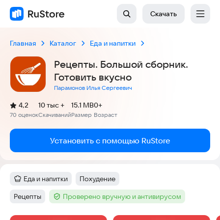
Скачать
Главная
Каталог
Еда и напитки
Рецепты. Большой сборник.
Готовить вкусно
Парамонов Илья Сергеевич
(
)
4,2
10 тыс +
15.1 MB
0+
Рейтинг:
70 оценок
Скачиваний
Размер
Возраст
:
:
:
Установить с помощью RuStore
Еда и напитки
Похудение
Категория
:
Тег
:
Рецепты
Проверено вручную и антивирусом
Тег
:
Тег
: