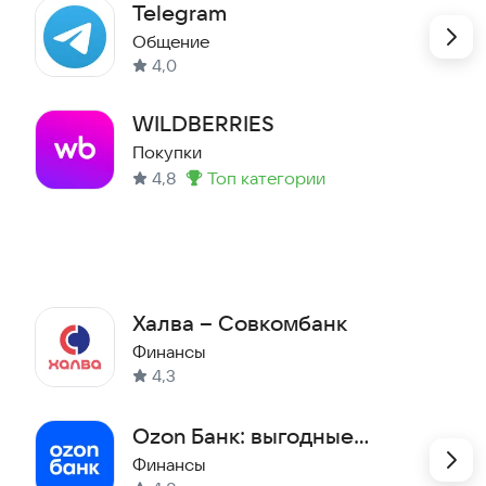
Telegram
Контакте». Также в чате теперь есть «Каналы», где
Общение
4,0
WILDBERRIES
Покупки
4,8
топ категории
Метка
:
Халва – Совкомбанк
Финансы
4,3
Ozon Банк: выгодные
покупки
Финансы