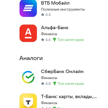
ВТБ Мобайл
Онлайн и в официальном сообществе банка во «В
Полезные инструменты
4,4
Альфа-Банк
Финансы
4,6
топ категории
Метка
:
Аналоги
СберБанк Онлайн
Финансы
4,8
топ категории
Метка
:
Т-Банк: карты, вклады,
кредиты
Финансы