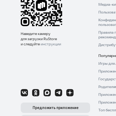
Медиа-кит
Пользова
Конфиден
пользова
Правила 
Наведите камеру
рекоменд
для загрузки RuStore
и следуйте
инструкции
Дистрибу
Популярн
Игры для 
Приложен
Государс
Родителя
Приложен
Приложен
Предложить приложение
Топ беспл