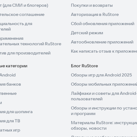
 (для СМИ и блогеров)
Покупки и возвраты
тельское соглашение
Авторизация в RuStore
циальность для
Сбой обновления приложений
телей
Детский режим
применения
Автообновление приложений
ательных технологий RuStore
Как написать отзыв к приложе
тив для производителей
ые категории
Блог RuStore
Android
Обзоры игр для Android 2025
ия банков
Обзоры мобильных приложений
твенные
Лайфхаки и советы для Android
пользователей
м
Обзоры и инструкции по устано
ия для шопинга
и программ
ия для ТВ
Материалы RuStore: инструкци
обзоры, новости
атных игр