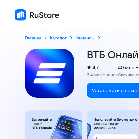
4,7
3,4 млн оценок
Главная
Каталог
Финансы
ВТБ Онлай
(
)
4,7
40 млн +
Рейтинг:
3,4 млн оценок
Скачиван
:
Установить с помо
Скриншоты