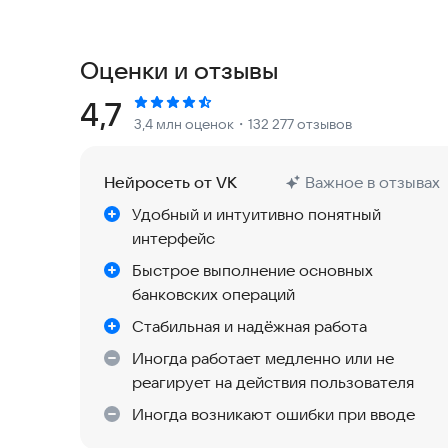
Войти в приложение можно по номеру телефон
способ для себя. Для онлайн-защиты установи
наличных, кредиты и другие операции, подключ
Оценки и отзывы
«тревожную кнопку» для сообщения о мошеннич
себя обезопасить, читайте в разделе «Безопасн
Рейтинг:
4,7
3,4 млн оценок
・132 277 отзывов
🌍 Быстрые переводы по миру
Совершайте переводы в 150+ стран мира. Пере
Нейросеть от VK
Важное в отзывах
международной карте или по номеру счета в н
Удобный и интуитивно понятный
наличными — нужен только паспорт и ближайши
интерфейс
📸 Удобные платежи без комиссии
Быстрое выполнение основных
Оплачивайте товары и услуги без комиссии по 
банковских операций
через умную камеру, просто отсканировав счет
Стабильная и надёжная работа
ЖКХ и мобильную связь.
Иногда работает медленно или не
реагирует на действия пользователя
👪 Выгода — дело семейное
Объединяйтесь в группу с близкими и получай
Иногда возникают ошибки при вводе
покупки в супермакетах (для новых участников)