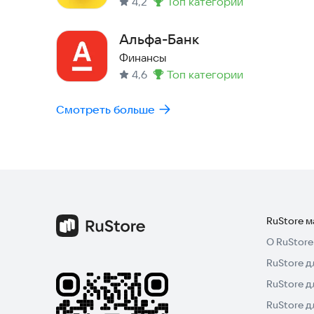
4,2
топ категории
Метка
:
Альфа-Банк
Финансы
4,6
топ категории
Метка
:
Смотреть больше
RuStore 
О RuStore
RuStore д
RuStore д
RuStore 