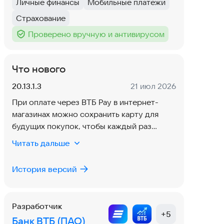
Личные финансы
Мобильные платежи
Тег
:
Тег
:
Страхование
Тег
:
Проверено вручную и антивирусом
Тег
:
Что нового
Версия:
Дата:
20.13.1.3
21 июл 2026
При оплате через ВТБ Pay в интернет-
магазинах можно сохранить карту для
будущих покупок, чтобы каждый раз
заново не входить в ВТБ Онлайн. Также
Читать дальше
добавили новый способ для
восстановления доступа к онлайн-банку:
История версий
можно позвонить в контакт-центр и
получить временный пароль. А владельцы
«Семейной копилки» теперь могут ставить
Разработчик
цели совместных накоплений: на отпуск,
+
5
Банк ВТБ (ПАО)
ремонт, обучение или другие планы.