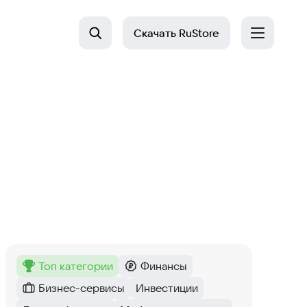
Скачать
RuStore
топ категории
Финансы
Метка
:
Категория
:
Бизнес-сервисы
Инвестиции
Категория
:
Тег
: