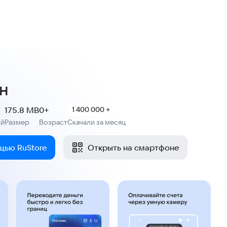
н
175.8 MB
0+
1 400 000 +
ий
Размер
Возраст
Скачали за месяц
:
:
щью RuStore
Открыть на смартфоне