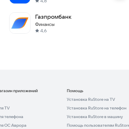
4,8
Газпромбанк
Финансы
4,6
магазин приложений
Помощь
Установка RuStore на TV
ля TV
Установка RuStore на телефон
ля телефона
Установка RuStore в машину
для ОС Аврора
Помощь пользователям RuStor