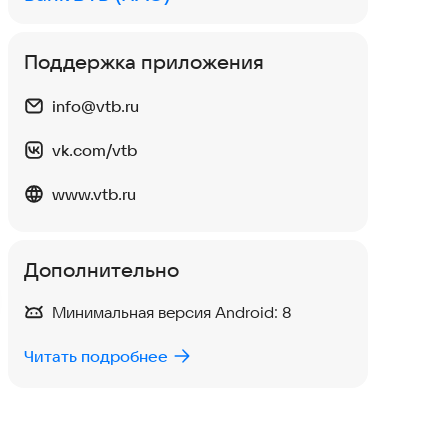
Поддержка приложения
info@vtb.ru
vk.com/vtb
Igor
5 авг 2026
Дми
www.vtb.ru
При любом плохом
Мол
Дополнительно
Минимальная версия Android:
8
Читать подробнее
0
1
0
0
Нравится:
Не нравится:
Нрав