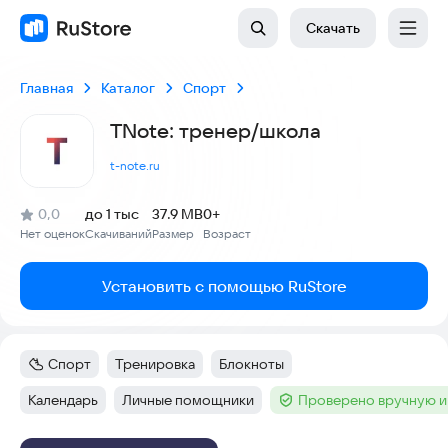
Скачать
Главная
Каталог
Спорт
TNote: тренер/школа
t-note.ru
(
)
0,0
до 1 тыс
37.9 MB
0+
Рейтинг:
Нет оценок
Скачиваний
Размер
Возраст
:
:
:
Установить с помощью RuStore
Спорт
Тренировка
Блокноты
Категория
:
Тег
:
Тег
:
Календарь
Личные помощники
Проверено вручную и
Тег
:
Тег
:
Тег
: