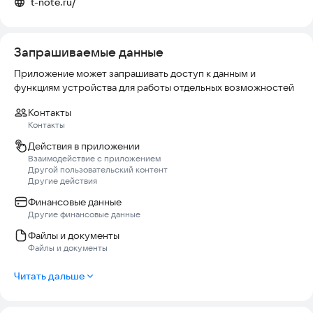
t-note.ru/
Посещения, группы, тренеры
Отчёты и аналитика
Запрашиваемые данные
Статистика посещаемости
Отчёты по оплатам и группам
Приложение может запрашивать доступ к данным и
функциям устройства для работы отдельных возможностей
🎯 Для кого приложение
Контакты
— Тренеры (фитнес, единоборства, гимнастика, футбол и др.)
Контакты
— Спортивные школы и секции
Действия в приложении
— Владельцы студий
Взаимодействие с приложением
— Администраторы групп
Другой пользовательский контент
Другие действия
💡 Какие задачи решает
Финансовые данные
Другие финансовые данные
— Учёт посещаемости тренировок
— Контроль оплат и абонементов
Файлы и документы
— Ведение базы спортсменов
Файлы и документы
— Снижение потерь денег из-за неучтённых оплат
— Замена Excel и бумажных журналов
Читать дальше
🚀 Преимущества