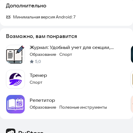
Дополнительно
✔️ Простое и понятное приложение
✔️ Быстрый учёт посещений
Минимальная версия Android:
7
✔️ Видно, кто оплатил и кто должен
✔️ Всё в одном месте
✔️ Подходит даже без опыта в технологиях
Возможно, вам понравится
Журнал: Удобный учет для секции,
студии, кружка
Образование
Спорт
·
5,0
Тренер
Спорт
Репетитор
Образование
Полезные инструменты
·