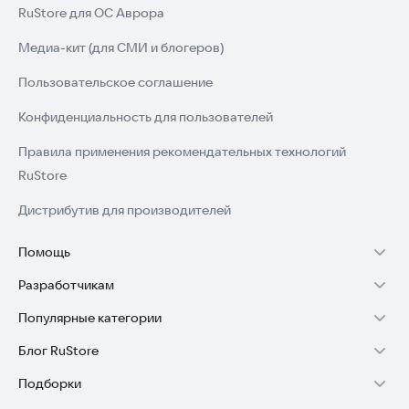
RuStore для ОС Аврора
Медиа-кит (для СМИ и блогеров)
Пользовательское соглашение
Конфиденциальность для пользователей
Правила применения рекомендательных технологий
RuStore
Дистрибутив для производителей
Помощь
Разработчикам
Установка RuStore на TV
Популярные категории
Зарабатывать с RuStore
Установка RuStore на телефон
Блог RuStore
Игры для Android
Стать разработчиком
Установка RuStore в машину
Подборки
Обзоры игр для Android 2025
Приложения банков
Доступ к RuStore Консоль
Помощь пользователям RuStore