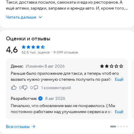
Такси, доставка посылок, самокаты и еда из ресторанов. А
ещё аптеки, зарядки, заправки и аренда авто. И, кроме того,
путешествия, транспорт и каршеринг.
Читать дальше
ТАКСИ
Выбирайте и сравнивайте тарифы
Оценки и отзывы
«Эконом» — такси на каждый день. «Комфорт» и «Комфорт+»
— чтобы расслабиться в просторном салоне. «Минивэн» —
Рейтинг:
4,6
для большой компании, перевозки лыж, велосипеда или
52,5 тыс. оценок
・9 099 отзывов
поездок в аэропорт. «Вместе» — поездки с попутчиком и
скидкой. «Межгород» — для удобных поездок между
Денис
Изменён 8 авг 2026
городами.
Раньше было приложение для такси, а теперь чтоб его
вызвать нужно ученную степень получить по разбору
Ещё
МЕЖГОРОД
что куда. Ужасное просто стало приложение. Кучу
Для поездок в другой город выбирайте «Межгород». Без
0
0
1
комментарий
Нравится:
Не нравится:
всякого добавили.. Аж слов нету.. Все клиенты
лишних остановок и пересадок, привычный комфорт —
жалуются а самому разработчику всеравно, потом му
теперь значительно дешевле. С предзаказом — ещё
Разработчик
8 авг 2026
что он делает его наверное не для клиентов.
выгоднее.
Печально, что обновление вам не понравилось :( Мы
постоянно работаем над улучшением сервиса и хотим,
Ещё
МАШИНЫ С ДЕТСКИМИ КРЕСЛАМИ
чтобы заказ был быстрым и понятным. Если подскажете,
Выберите раздел «С детьми» и заказывайте такси с одним
что именно вызывает трудности, — напишите нам на
Все отзывы
или двумя сиденьями для детей разного возраста. Приедет
почту
blogs@go.yandex.ru
или в Telegram
водитель, сдавший экзамен по поездкам с детьми.