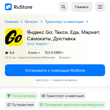
Скачать
Главная
Каталог
Транспорт и навигация
Яндекс Go: Такси, Еда, Маркет,
Самокаты, Доставка
ООО "ЯНДЕКС"
(
)
4,6
6 млн +
123.0 MB
0+
Рейтинг:
52,5 тыс. оценок
Скачиваний
Размер
Возраст
:
:
:
Установить с помощью RuStore
скачали за месяц
450 000 +
топ категории
Транспорт и навигация
Метка
:
Категория
:
Путешествия
Проверено вручную и антивирусом
Категория
:
Тег
: