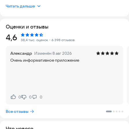
В приложении вы найдете все необходимые погодные
Читать дальше
данные — от температуры и осадков до атмосферного
давления и направления ветра, а также прогноз погоды на
сутки, 10 дней и на месяц. Приложение Яндекс Погоды
Оценки и отзывы
поможет вам спланировать свой день: будет ли дождь и
нужно ли захватить зонт, а какая погода будет на выходных,
Рейтинг:
4,6
куда поехать в отпуск. Яндекс Погода для Android и Iphone
38,4 тыс. оценок
・6 398 отзывов
работает бесплатно по всему миру.
Александр
Изменён 8 авг 2026
С помощью собственной технологии прогнозирования
Очень информативное приложение
Метеум, работающей на базе нейросетей, Яндекс
рассчитывает локальный прогноз погоды — с точностью до
квартала.
— Приложение Яндекс Погода показывает прогноз на
сегодня, на завтра или на 10 дней для всего города,
отдельного района или конкретного адреса.
0
0
0
Нравится:
Не нравится:
— В приложении есть онлайн карта осадков, которая
Все отзывы
охватывает уже весь мир. Смотрите прогноз осадков на 24
часа: первые два часа с шагом в 10 минут, далее почасовой
прогноз. Карта осадков отображает прогноз дождя и снега.
Что нового