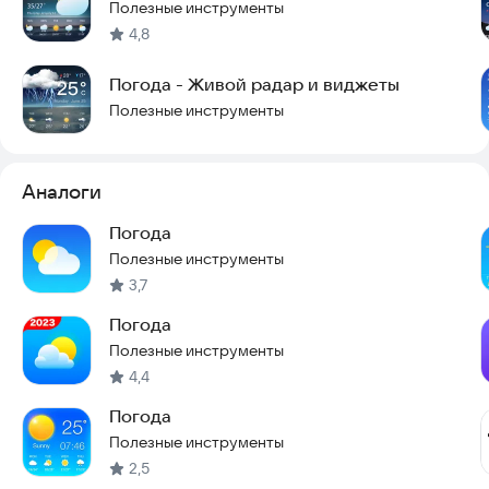
используется для построения прогноза технологией
Полезные инструменты
Метеум наряду с профессиональными источниками данных:
4,8
как метео-спутники, радары, метеостанции и т.д.
Погода - Живой радар и виджеты
— Яндекс Погода подходит и для смартфонов, и для
Полезные инструменты
планшетов.
Яндекс Погода — погодный сервис №1 в России*.
Предоставляет прогноз погоды на территории страны:
Москва, Екатеринбург, Санкт-Петербург, Краснодар,
Аналоги
Владивосток и др, а также по всему миру.
Погода
*согласно исследованию Tiburon Research по количеству
Полезные инструменты
3,7
Погода
Полезные инструменты
4,4
Погода
Полезные инструменты
2,5