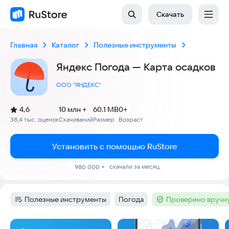
Скачать
Главная
Каталог
Полезные инструменты
Яндекс Погода — Карта осадков
ООО "ЯНДЕКС"
(
)
4,6
10 млн +
60.1 MB
0+
Рейтинг:
38,4 тыс. оценок
Скачиваний
Размер
Возраст
:
:
:
Установить с помощью RuStore
скачали за месяц
980 000 +
Полезные инструменты
Погода
Проверено вручн
Категория
:
Тег
:
Тег
:
Скриншоты