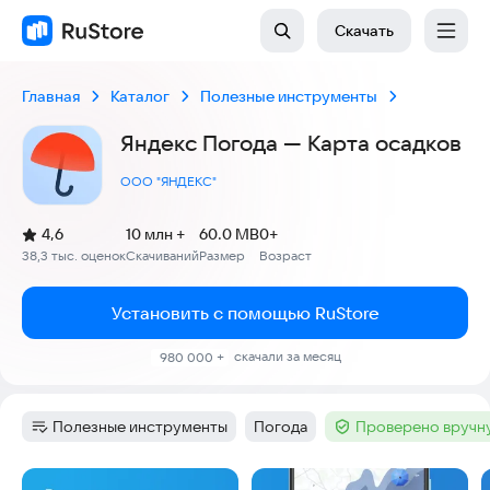
Скачать
Главная
Каталог
Полезные инструменты
Яндекс Погода — Карта осадков
ООО "ЯНДЕКС"
(
)
4,6
10 млн +
60.0 MB
0+
Рейтинг:
38,3 тыс. оценок
Скачиваний
Размер
Возраст
:
:
:
Установить с помощью RuStore
скачали за месяц
980 000 +
Полезные инструменты
Погода
Проверено вручн
Категория
:
Тег
:
Тег
:
Скриншоты