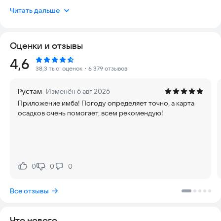
В приложении вы найдете все необходимые погодные
Читать дальше
данные — от температуры и осадков до атмосферного
давления и направления ветра, а также прогноз погоды на
сутки, 10 дней и на месяц. Приложение Яндекс Погоды
Оценки и отзывы
поможет вам спланировать свой день: будет ли дождь и
нужно ли захватить зонт, а какая погода будет на выходных,
Рейтинг:
4,6
куда поехать в отпуск. Яндекс Погода для Android и Iphone
38,3 тыс. оценок
・6 379 отзывов
работает бесплатно по всему миру.
Рустам
Изменён 6 авг 2026
С помощью собственной технологии прогнозирования
Приложение имба! Погоду определяет точно, а карта
Метеум, работающей на базе нейросетей, Яндекс
осадков очень помогает, всем рекомендую!
рассчитывает локальный прогноз погоды — с точностью до
квартала.
— Приложение Яндекс Погода показывает прогноз на
сегодня, на завтра или на 10 дней для всего города,
отдельного района или конкретного адреса.
0
0
0
Нравится:
Не нравится:
— В приложении есть онлайн карта осадков, которая
Все отзывы
охватывает уже весь мир. Смотрите прогноз осадков на 24
часа: первые два часа с шагом в 10 минут, далее почасовой
прогноз. Карта осадков отображает прогноз дождя и снега.
Что нового