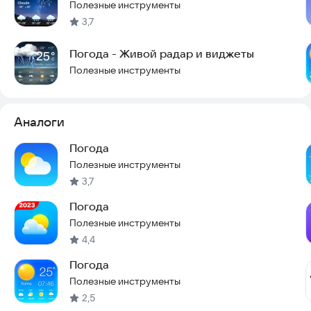
используется для построения прогноза технологией
Полезные инструменты
Метеум наряду с профессиональными источниками данных:
3,7
как метео-спутники, радары, метеостанции и т.д.
Погода - Живой радар и виджеты
— Яндекс Погода подходит и для смартфонов, и для
Полезные инструменты
планшетов.
Яндекс Погода — погодный сервис №1 в России*.
Предоставляет прогноз погоды на территории страны:
Москва, Екатеринбург, Санкт-Петербург, Краснодар,
Аналоги
Владивосток и др, а также по всему миру.
Погода
*согласно исследованию Tiburon Research по количеству
Полезные инструменты
3,7
Погода
Полезные инструменты
4,4
Погода
Полезные инструменты
2,5