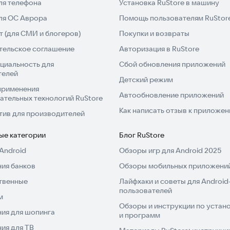
ля телефона
Установка RuStore в машину
для ОС Аврора
Помощь пользователям RuStor
 (для СМИ и блогеров)
Покупки и возвраты
тельское соглашение
Авторизация в RuStore
циальность для
Сбой обновления приложений
телей
Детский режим
применения
Автообновление приложений
ательных технологий RuStore
Как написать отзыв к приложе
тив для производителей
ые категории
Блог RuStore
Android
Обзоры игр для Android 2025
ия банков
Обзоры мобильных приложений
твенные
Лайфхаки и советы для Android
пользователей
м
Обзоры и инструкции по устано
ия для шопинга
и программ
ия для ТВ