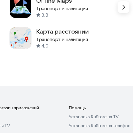
Offline Maps
 — по пути домой или на работу
Транспорт и навигация
по Москве и Краснодару
3,8
Карта расстояний
Транспорт и навигация
ашине и поиска мест и адресов даже без интернета
4,0
ежимом — для лучшей ориентации в незнакомых
спутник или гибрид и обратно
ском, турецком, украинском или узбекском языке
бурге, Новосибирске, Красноярске, Омске, Уфе,
зани и других городах
свои пожелания и комментарии на
app-
магазин приложений
Помощь
И, конечно, отвечаем на них.
Установка RuStore на TV
ля TV
Установка RuStore на телефон