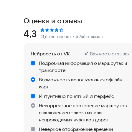
Маршруты на чём угодно
• На общественном транспорте — с информацией
Оценки и отзывы
находится и когда приедет на остановку
• На автомобиле — навигация с учётом дорожн
Рейтинг:
4,3
41,6 тыс. оценок
・6 766 отзывов
камерах, поворотах и перестроениях на сложны
• Пешком — с голосовыми подсказками, чтобы гу
• На велосипеде — с предупреждениями о пере
Нейросеть от VK
Важное в отзывах
голосовыми подсказками, когда повернуть. Что
Подробная информация о маршрутах и
• На самокате — по возможности только по вел
транспорте
Кстати, повороты тут тоже будут озвучены
Возможность использования офлайн-
Маршруты на разных видах транспорта и пешко
карт
Так будет проще выбрать подходящий. Например
Интуитивно понятный интерфейс
большие пробки.
Некорректное построение маршрутов
с включением закрытых или
Общественный транспорт
непроходимых участков дорог
• Возможность онлайн отслеживать автобусы, 
Неверное отображение времени