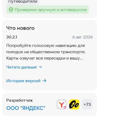
Путеводители
Тег
:
Проверено вручную и антивирусом
Тег
:
Что нового
Версия:
Дата:
30.2.1
6 авг 2026
Попробуйте голосовую навигацию для
поездок на общественном транспорте.
Карты озвучат все пересадки и вашу
остановку, а также покажут все детали
Читать дальше
маршрута на заблокированном экране
История версий
Разработчик
+
73
ООО "ЯНДЕКС"