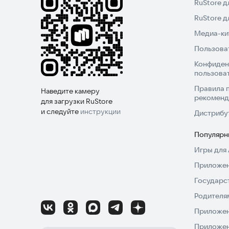
RuStore д
RuStore 
Медиа-кит
Пользова
Конфиден
пользова
Правила 
Наведите камеру
рекоменд
для загрузки RuStore
и следуйте
инструкции
Дистрибу
Популярн
Игры для 
Приложен
Государс
Родителя
Приложен
Приложен