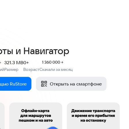
4,3
41,6 тыс. оценок
рты и Навигатор
+
321.3 MB
0+
1 360 000 +
ий
Размер
Возраст
Скачали за месяц
:
:
щью RuStore
Открыть на смартфоне