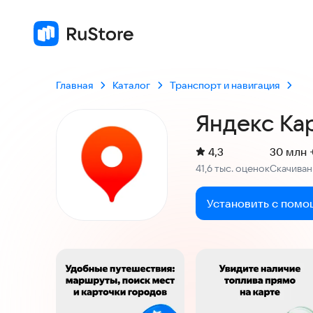
Главная
Каталог
Транспорт и навигация
Яндекс Ка
(
)
4,3
30 млн 
Рейтинг:
41,6 тыс. оценок
Скачиван
:
Установить с помо
Скриншоты