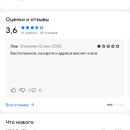
В зоомагазине «ЗооОптТорг» широкий выбор брендов:
Royal Canin (Роял Канин), Hill’s (Хилс),Purina, ProPlan(ПроПлан),
Оценки и отзывы
Grandorf, Brit, Monge, Sheba, Farmina, Eukanuba, Triol, Fiory,
Whiskas, Pedigree, PiPi Bent, Fresh Step, ЗверьеМоё, Бравекто,
Рейтинг:
3,6
а ещё — корма собственного производства!
31 оценка
・18 отзывов
В нашем приложении вы найдете:
Лев
Изменён 12 июл 2026
Бесполезное, на карте и адресе виснет и всё
• Лучший зоомагазин и ветаптеку для любимцев в вашем
телефоне. Круглосуточно выбирайте, заказывайте товары в
нашем приложении.
• Доставку за 1 час.
• Самовывоз с дополнительной скидкой от 30 минут в
1
0
0
Нравится:
Не нравится:
магазинах сети.
Все отзывы
• Особую категорию товаров с PRO-ценой (самая низкая
цена в городе) при оформлении самовывоза в розничной
сети ЗооОптТорг
Что нового
• Простой возврат в любом магазине сети.