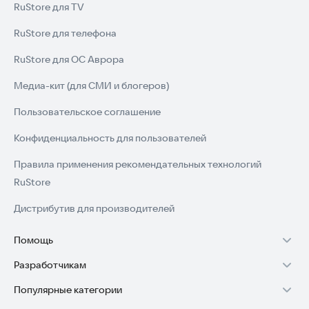
RuStore для TV
RuStore для телефона
RuStore для ОС Аврора
Медиа-кит (для СМИ и блогеров)
Пользовательское соглашение
Конфиденциальность для пользователей
Правила применения рекомендательных технологий
RuStore
Дистрибутив для производителей
Помощь
Разработчикам
Установка RuStore на TV
Популярные категории
Зарабатывать с RuStore
Установка RuStore на телефон