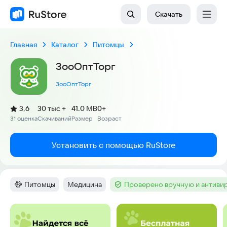
Скачать
Главная
Каталог
Питомцы
ЗооОптТорг
ЗооОптТорг
(
)
3,6
30 тыс +
41.0 MB
0+
Рейтинг:
31 оценка
Скачиваний
Размер
Возраст
:
:
:
Установить с помощью RuStore
Питомцы
Медицина
Проверено вручную и антиви
Категория
:
Тег
:
Тег
:
Скриншоты