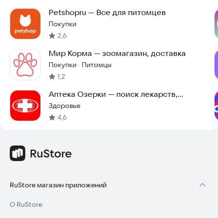
Petshopru — Все для питомцев
Покупки
2,6
Мир Корма — зоомагазин, доставка
Покупки
Питомцы
·
1,2
Аптека Озерки — поиск лекарств,
витаминов и БАДов
Здоровье
4,6
RuStore магазин приложений
О RuStore