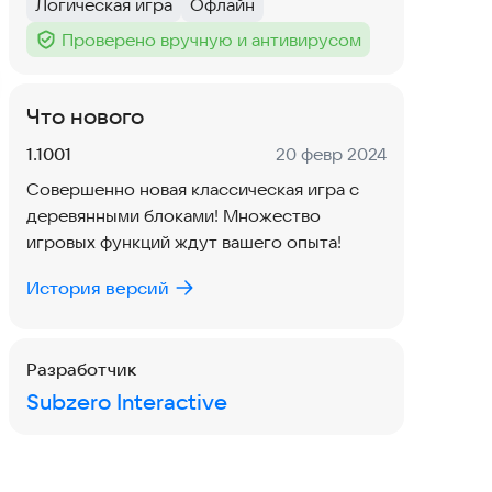
Логическая игра
Офлайн
Тег
:
Тег
:
Проверено вручную и антивирусом
Тег
:
Что нового
Версия:
Дата:
1.1001
20 февр 2024
Совершенно новая классическая игра с
деревянными блоками! Множество
игровых функций ждут вашего опыта!
История версий
Разработчик
Subzero Interactive