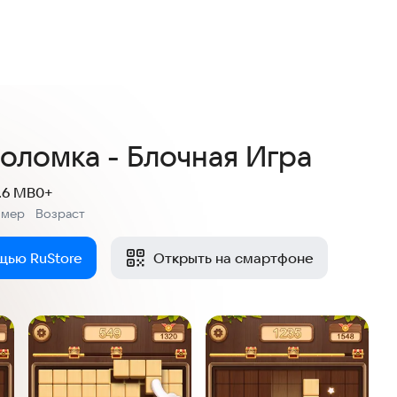
3,9
14 оценок
оломка - Блочная Игра
.6 MB
0+
змер
Возраст
:
щью RuStore
Открыть на смартфоне