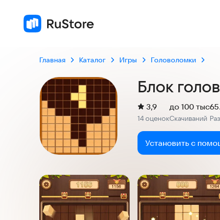
Главная
Каталог
Игры
Головоломки
Блок голов
(
)
3,9
до 100 тыс
65
Рейтинг:
14 оценок
Скачиваний
Ра
:
:
Установить с помо
Скриншоты