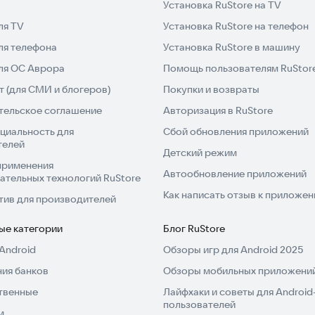
Установка RuStore на TV
ля TV
Установка RuStore на телефон
ля телефона
Установка RuStore в машину
для ОС Аврора
Помощь пользователям RuStor
 (для СМИ и блогеров)
Покупки и возвраты
тельское соглашение
Авторизация в RuStore
циальность для
Сбой обновления приложений
телей
Детский режим
применения
Автообновление приложений
ательных технологий RuStore
Как написать отзыв к приложе
тив для производителей
ые категории
Блог RuStore
Android
Обзоры игр для Android 2025
ия банков
Обзоры мобильных приложений
твенные
Лайфхаки и советы для Android
пользователей
м