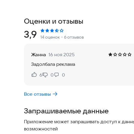
Как играть в блочный пазл? Всё очень просто -
игровой доске. Как только вы заполняете верт
освобождая место для новых элементов головол
Оценки и отзывы
какой-либо из данных блоков под доской.
Рейтинг:
3,9
14 оценок
・6 отзывов
ОСОБЕННОСТИ ИГРЫ: 🏆🌟🔥
Пазл деревянные блоки - это не только класси
логическая игра с деревянными блоками разных
Жанна
16 ноя 2025
удовольствия и волнения. Это инновационная в
Задолбала реклама
ваши мозги. Никаких ограничений по времени, н
полная бесплатность этой увлекательной игры
6
0
0
Нравится:
Не нравится:
Скачайте игру "Пазл с деревянными блоками - W
Все отзывы
мир веселых и интересных логических головол
опытом в играх-пазлах, который потренирует в
Запрашиваемые данные
Свяжитесь с нами
Приложение может запрашивать доступ к данны
Вы можете связаться с нами в любое время че
возможностей
subzerointeractive1@outlook.com
. Мы с нетерп