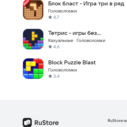
Блок бласт - Игра три в ряд
Головоломки
4,7
Тетрис - игры без
интернета
Казуальные
·
Головоломки
4,6
Block Puzzle Blast
Головоломки
3,4
RuStore 