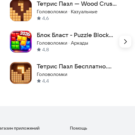
Тетрис Пазл — Wood Crush
Puzzle!
Головоломки
·
Казуальные
4,6
Блок Бласт - Puzzle Block
Blast Тетрис Игра Блоки
Головоломки
·
Аркады
4,8
Тетрис Пазл Бесплатно.
Wood Block Puzzle Блок
Головоломки
4,4
Пазл
магазин приложений
Помощь