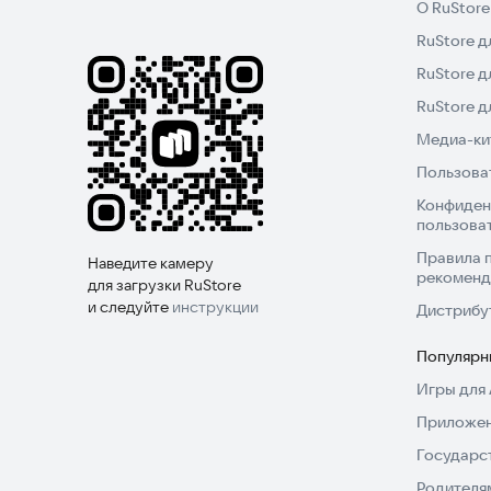
О RuStore
RuStore д
RuStore д
RuStore 
Медиа-кит
Пользова
Конфиден
пользова
Правила 
Наведите камеру
рекоменд
для загрузки RuStore
и следуйте
инструкции
Дистрибу
Популярн
Игры для 
Приложен
Государс
Родителя