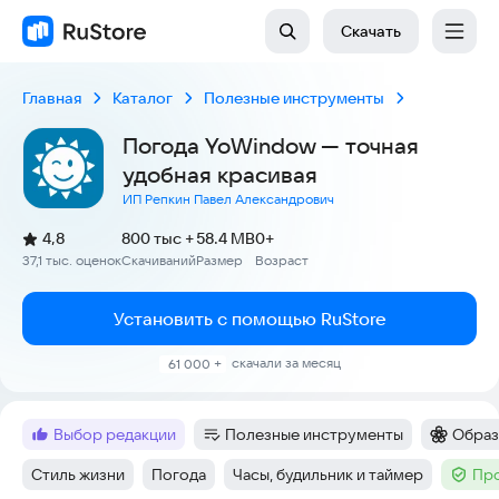
Скачать
Главная
Каталог
Полезные инструменты
Погода YoWindow — точная
удобная красивая
ИП Репкин Павел Александрович
(
)
4,8
800 тыс +
58.4 MB
0+
Рейтинг:
37,1 тыс. оценок
Скачиваний
Размер
Возраст
:
:
:
Установить с помощью RuStore
скачали за месяц
61 000 +
выбор редакции
Полезные инструменты
Образ
Метка
:
Категория
:
Категори
Стиль жизни
Погода
Часы, будильник и таймер
Про
Тег
:
Тег
:
Тег
:
Тег
: