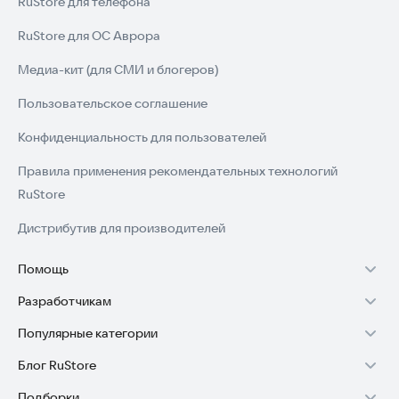
RuStore для телефона
RuStore для ОС Аврора
Медиа-кит (для СМИ и блогеров)
Пользовательское соглашение
Конфиденциальность для пользователей
Правила применения рекомендательных технологий
RuStore
Дистрибутив для производителей
Помощь
Разработчикам
Установка RuStore на TV
Популярные категории
Зарабатывать с RuStore
Установка RuStore на телефон
Блог RuStore
Игры для Android
Стать разработчиком
Установка RuStore в машину
Подборки