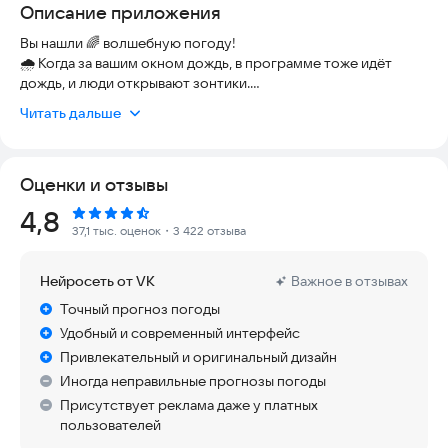
Описание приложения
Вы нашли 🌈 волшебную погоду!
🌧️ Когда за вашим окном дождь, в программе тоже идёт
дождь, и люди открывают зонтики.
Читать дальше
⛅ Крутите время и наблюдайте, как изменится погода в
течение дня. Просто проведите по экрану пальцем слева
направо.
Оценки и отзывы
🌅 Солнце восходит и садится в то же время, что и в
Рейтинг:
4,8
реальном мире. 🌙 Фаза луны - настоящая.
37,1 тыс. оценок
・3 422 отзыва
🏡 Мастерски нарисованные Живые Пейзажи. В Деревне
Нейросеть от VK
Важное в отзывах
поют птицы и гуляют животные. Город наполнен людьми и
машинами. В Аэропорту садятся самолеты. А в Долине
Точный прогноз погоды
гуляют овцы.
Удобный и современный интерфейс
Привлекательный и оригинальный дизайн
🍃🍂 Пейзаж меняется 5 раз за год, отражая изменения
Иногда неправильные прогнозы погоды
природы в вашем регионе.
Присутствует реклама даже у платных
📷 Погода на вашем фото. YoWindow умеет показывать
пользователей
любую погоду, рассветы, закаты и фазу луны на фотографии.