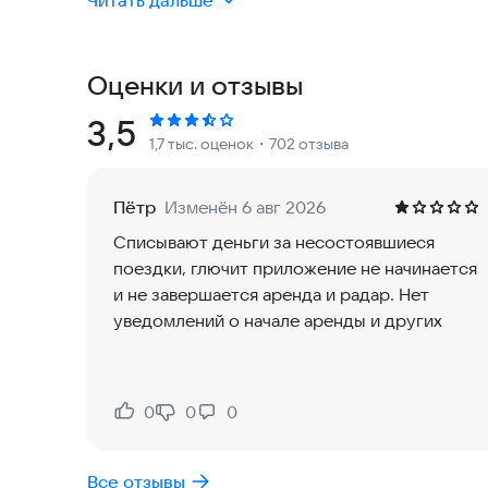
Читать дальше
• Каршеринг в Москве, Петербурге, Сочи, Екат
выгодные тарифы под любые планы.
• Надолго — аренда от месяца до трёх лет с в
Оценки и отзывы
• Автотрейд — покупка проверенных машин с п
• Для бизнеса — корпоративный каршеринг и ар
Рейтинг:
3,5
1,7 тыс. оценок
・702 отзыва
Почему нам доверяют
Пётр
Изменён 6 авг 2026
• 18 000+ свежих машин в автопарке: эконом, п
Списывают деньги за несостоявшиеся
• ОСАГО, шиномонтаж и обслуживание уже вк
поездки, глючит приложение не начинается
• Каско, Суперкаско и Турбокаско — для тех, к
и не завершается аренда и радар. Нет
• Выгодная программа лояльности: кешбэка до 
уведомлений о начале аренды и других
• Поддержка 24/7 в чате и по телефону — мы все
Как начать
0
0
0
Нравится:
Не нравится:
1. Скачайте приложение.
2. Зарегистрируйтесь с паспортом и правами кат
Все отзывы
3. Выбирайте машину — и поехали!