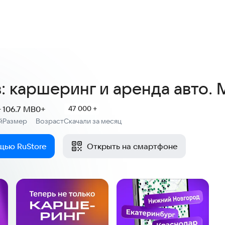
3,5
1,7 тыс. оценок
: каршеринг и аренда авто. 
+
106.7 MB
0+
47 000 +
й
Размер
Возраст
Скачали за месяц
:
:
щью RuStore
Открыть на смартфоне