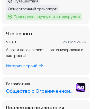
Путешествия
Категория
:
Общественный транспорт
Тег
:
Проверено вручную и антивирусом
Тег
:
Что нового
Версия:
Дата:
5.18.3
29 июл 2026
А вот и новая версия — оптимизирована и
настроена!
История версий
Разработчик
Общество с Ограниченной Ответственностью "Новые транспортные системы"
Поддержка приложения