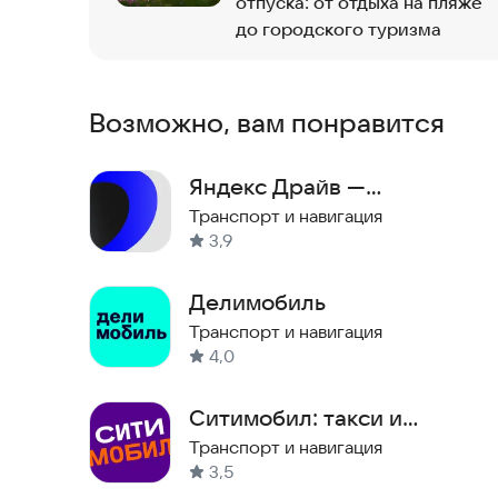
отпуска: от отдыха на пляже
до городского туризма
Возможно, вам понравится
Яндекс Драйв —
каршеринг
Транспорт и навигация
3,9
Делимобиль
Транспорт и навигация
4,0
Ситимобил: такси и
доставка
Транспорт и навигация
3,5