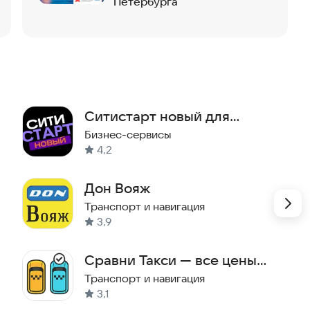
Петербурга
Ситистарт новый для
водителей
Бизнес-сервисы
4,2
Дон Вояж
Транспорт и навигация
3,9
Сравни Такси — все цены
такси
Транспорт и навигация
3,1