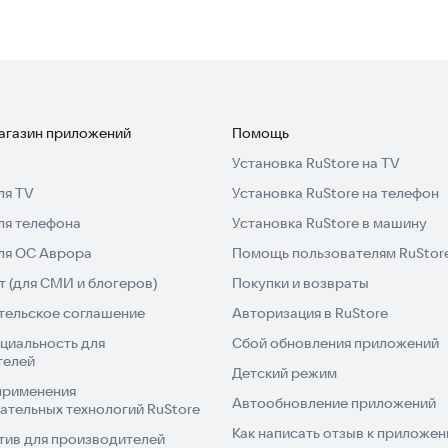
магазин приложений
Помощь
Установка RuStore на TV
ля TV
Установка RuStore на телефон
ля телефона
Установка RuStore в машину
для ОС Аврора
Помощь пользователям RuStor
 (для СМИ и блогеров)
Покупки и возвраты
тельское соглашение
Авторизация в RuStore
циальность для
Сбой обновления приложений
телей
Детский режим
применения
Автообновление приложений
ательных технологий RuStore
Как написать отзыв к приложе
тив для производителей