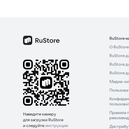
RuStore 
О RuStore
RuStore д
RuStore д
RuStore 
Медиа-кит
Пользова
Конфиден
пользова
Правила 
Наведите камеру
рекоменд
для загрузки RuStore
и следуйте
инструкции
Дистрибу