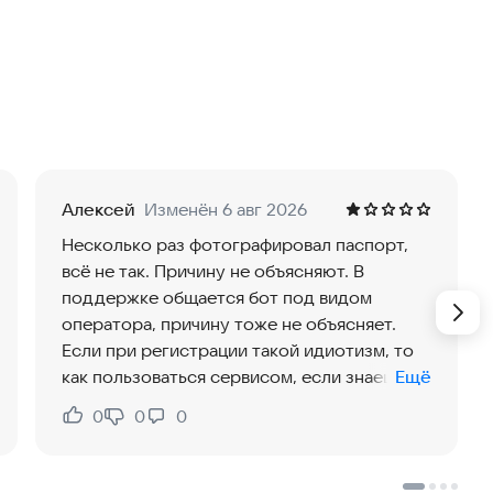
еринбурге, Нижнем Новгороде, Краснодаре — и
озможностью выкупа.
робегом.
енда Надолго.
Алексей
Изменён 6 авг 2026
ремиум, электрокары.
Несколько раз фотографировал паспорт,
лючены.
всё не так. Причину не объясняют. В
ому важны спокойствие и безопасность за рулём.
поддержке общается бот под видом
10% и оплата бонусами до 99% поездки.
оператора, причину тоже не объясняет.
гда на связи.
Если при регистрации такой идиотизм, то
как пользоваться сервисом, если знаешь,
Ещё
что в случае проблем никто не поможет?
0
0
0
Нравится:
Не нравится:
егории B. К нам можно с 18 лет, а стаж не нужен.