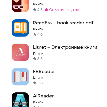
Книги
4,6
событие внутри
Метка
:
ReadEra – book reader pdf
epub
Книги
4,6
Litnet – Электронные книги
Книги
3,8
FBReader
Книги
3,8
AlReader
Книги