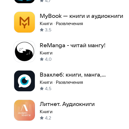
4,7
MyBook — книги и аудиокниги
Книги
·
Развлечения
3,5
ReManga - читай мангу!
Книги
4,0
Взахлеб: книги, манга,
фанфики
Книги
·
Развлечения
4,5
Литнет. Аудиокниги
Книги
4,2