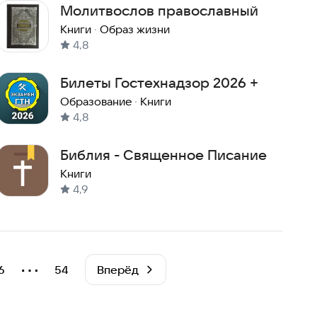
Молитвослов православный
Книги
·
Образ жизни
4,8
Билеты Гостехнадзор 2026 +
Образование
·
Книги
4,8
Библия - Священное Писание
Книги
4,9
⋯
6
54
Вперёд