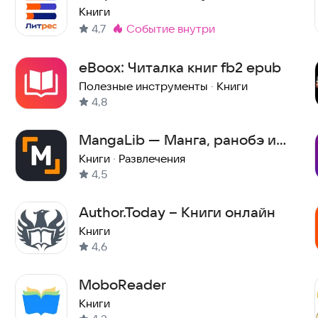
Книги
4,7
событие внутри
Метка
:
eBoox: Читалка книг fb2 epub
Полезные инструменты
·
Книги
4,8
MangaLib — Манга, ранобэ и
аниме
Книги
·
Развлечения
4,5
Author.Today – Книги онлайн
Книги
4,6
MoboReader
Книги