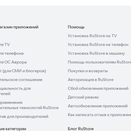
магазин приложений
Помощь
Установка RuStore на TV
ля TV
Установка RuStore на телефон
ля телефона
Установка RuStore в машину
для ОС Аврора
Помощь пользователям RuStor
 (для СМИ и блогеров)
Покупки и возвраты
тельское соглашение
Авторизация в RuStore
циальность для
Сбой обновления приложений
телей
Детский режим
применения
Автообновление приложений
ательных технологий RuStore
Как написать отзыв к приложе
тив для производителей
ые категории
Блог RuStore