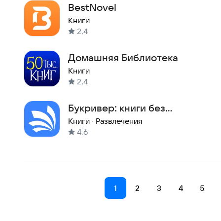
BestNovel
Книги
2,4
Домашняя Библиотека
Книги
2,4
Букривер: книги без
интернета
Книги
·
Развлечения
4,6
1
2
3
4
5