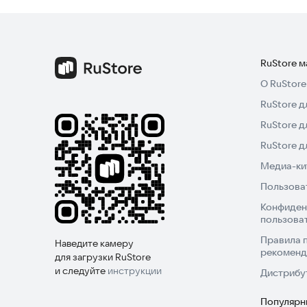
RuStore 
О RuStore
RuStore д
RuStore д
RuStore 
Медиа-кит
Пользова
Конфиден
пользова
Правила 
Наведите камеру
рекоменд
для загрузки RuStore
и следуйте
инструкции
Дистрибу
Популярн