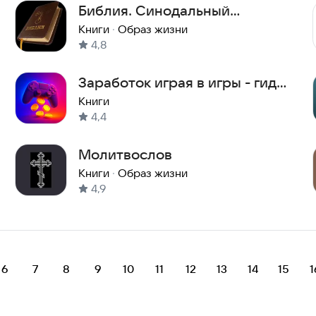
Библия. Синодальный
перевод.
Книги
·
Образ жизни
4,8
Заработок играя в игры - гид и
статьи
Книги
4,4
Молитвослов
Книги
·
Образ жизни
4,9
6
7
8
9
10
11
12
13
14
15
1