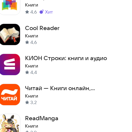
интернета
Книги
4,6
хит
Метка
:
Cool Reader
Книги
4,6
КИОН Строки: книги и аудио
Книги
4,4
Читай — Книги онлайн,
читалка
Книги
3,2
ReadManga
Книги