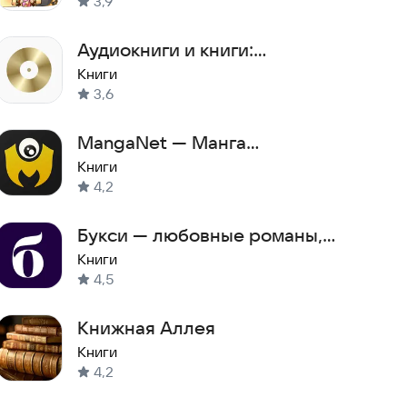
3,9
Аудиокниги и книги:
Patephone
Книги
3,6
MangaNet — Манга
приложение
Книги
4,2
Букси — любовные романы,
фэнтези, детективы
Книги
4,5
Книжная Аллея
Книги
4,2