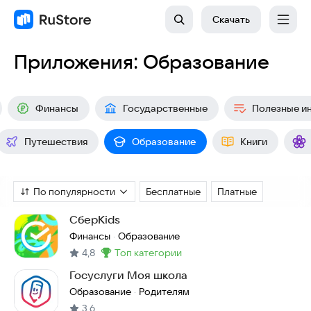
Скачать
Приложения: Образование
Финансы
Государственные
Полезные и
Путешествия
Образование
Книги
По популярности
Бесплатные
Платные
СберKids
Финансы
Образование
·
4,8
топ категории
Метка
:
Госуслуги Моя школа
Образование
Родителям
·
3,6