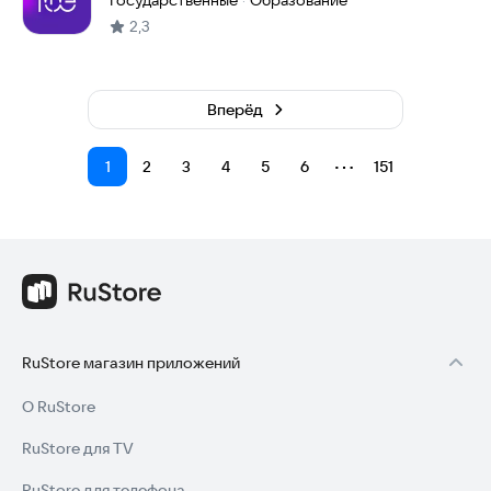
Государственные
Образование
·
2,3
Вперёд
⋯
1
2
3
4
5
6
151
RuStore магазин приложений
О RuStore
RuStore для TV
RuStore для телефона