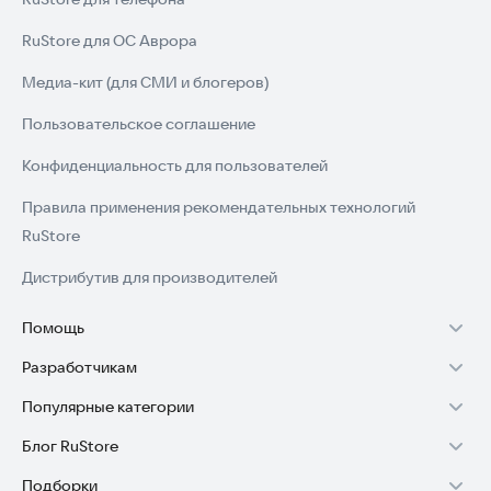
RuStore для ОС Аврора
Медиа-кит (для СМИ и блогеров)
Пользовательское соглашение
Конфиденциальность для пользователей
Правила применения рекомендательных технологий
RuStore
Дистрибутив для производителей
Помощь
Разработчикам
Установка RuStore на TV
Популярные категории
Зарабатывать с RuStore
Установка RuStore на телефон
Блог RuStore
Игры для Android
Стать разработчиком
Установка RuStore в машину
Подборки
Обзоры игр для Android 2025