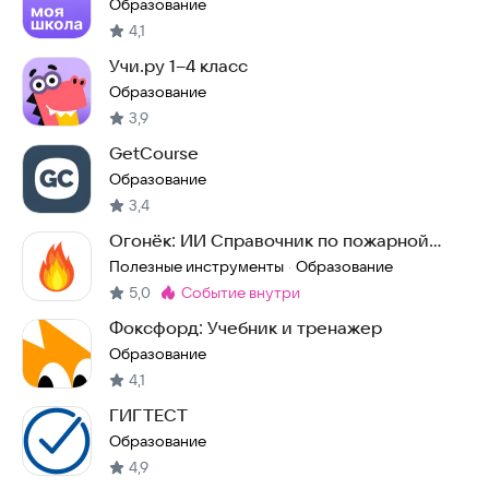
Образование
4,1
Учи.ру 1–4 класс
Образование
3,9
GetCourse
Образование
3,4
Огонёк: ИИ Справочник по пожарной
безопасности
Полезные инструменты
Образование
·
5,0
событие внутри
Метка
:
Фоксфорд: Учебник и тренажер
Образование
4,1
ГИГТЕСТ
Образование
4,9