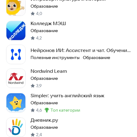
Образование
4,0
Колледж МЭШ
Образование
4,2
Нейронов ИИ: Ассистент и чат. Обучение
нейросетям
Полезные инструменты
Образование
·
Nordwind Learn
Образование
3,9
Simpler: учить английский язык
Образование
4,6
топ категории
Метка
:
Дневник.ру
Образование
2,4