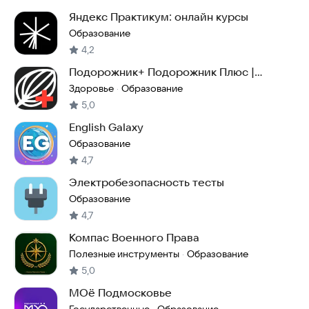
Яндекс Практикум: онлайн курсы
Образование
4,2
Подорожник+ Подорожник Плюс |
Тактическая Медицина
Здоровье
Образование
·
5,0
English Galaxy
Образование
4,7
Электробезопасность тесты
Образование
4,7
Компас Военного Права
Полезные инструменты
Образование
·
5,0
МОё Подмосковье