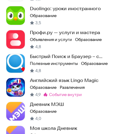
Duolingo: уроки иностранного
Образование
3,5
Профи.ру — услуги и мастера
Объявления и услуги
Образование
·
4,8
Быстрый Поиск и Браузер – с
бесплатным ИИ
Полезные инструменты
Образование
·
4,8
Английский язык Lingo Magic
Образование
Развлечения
·
4,9
событие внутри
Метка
:
Дневник МЭШ
Образование
4,0
Моя школа Дневник