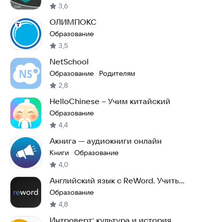
3,6
ОЛИМПОКС
Образование
3,5
NetSchool
Образование
Родителям
·
2,8
HelloChinese – Учим китайский
Образование
4,4
Акнига — аудиокниги онлайн
Книги
Образование
·
4,0
Английский язык с ReWord. Учить
английские слова
Образование
4,8
Интроверт: культура и история