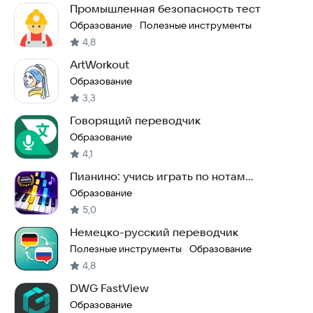
Промышленная безопасность тест
Образование
Полезные инструменты
·
4,8
ArtWorkout
Образование
3,3
Говорящий переводчик
Образование
4,1
Пианино: учись играть по нотам
(тренажер)
Образование
5,0
Немецко-русский переводчик
Полезные инструменты
Образование
·
4,8
DWG FastView
Образование