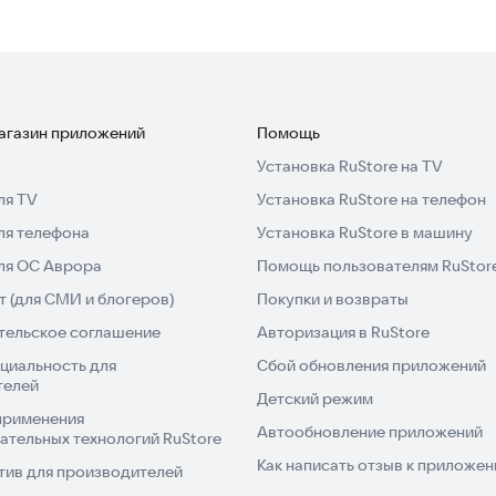
магазин приложений
Помощь
Установка RuStore на TV
ля TV
Установка RuStore на телефон
ля телефона
Установка RuStore в машину
для ОС Аврора
Помощь пользователям RuStor
 (для СМИ и блогеров)
Покупки и возвраты
тельское соглашение
Авторизация в RuStore
циальность для
Сбой обновления приложений
телей
Детский режим
применения
Автообновление приложений
ательных технологий RuStore
Как написать отзыв к приложе
тив для производителей