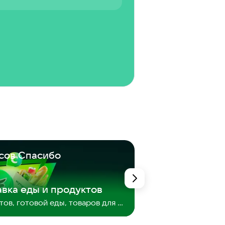
сов Спасибо
Создайте себе
До 4 сентября
ВИП-доступ новичк
вка еды и продуктов
Доставка продуктов, готовой еды, товаров для дома, цветов из любимых магазинов