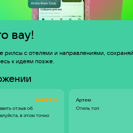
о вау!
 рилсы с отелями и направлениями, сохраняй
есь к идеям позже.
ожении
Артем
авить отзыв об
Отель топ
алуйста, в этом точно