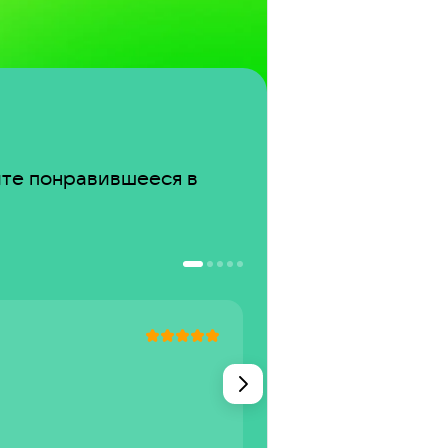
те понравившееся в 
Вячеслав
Удобное приложение,
и цены радуют