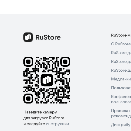
RuStore 
О RuStore
RuStore д
RuStore д
RuStore 
Медиа-кит
Пользова
Конфиден
пользова
Правила 
Наведите камеру
рекоменд
для загрузки RuStore
и следуйте
инструкции
Дистрибу