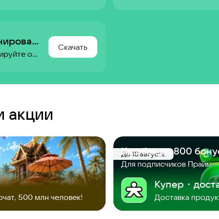
Отелло－бронирование отелей
Скачать
Найдите и забронируйте отель в России и по всему миру
и акции
Кешбэк до 800 бону
До 18 августа
Для подписчиков Прайм
Купер・доста
очат, 500 млн человек!