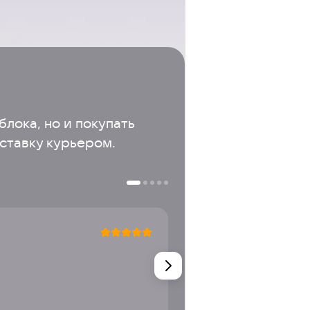
лока, но и покупать 
оставку курьером.
Вероника
Стала платная лацто
1000 бонусов накинут