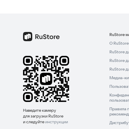
RuStore 
О RuStore
RuStore д
RuStore д
RuStore 
Медиа-кит
Пользова
Конфиден
пользова
Правила 
Наведите камеру
рекоменд
для загрузки RuStore
и следуйте
инструкции
Дистрибу