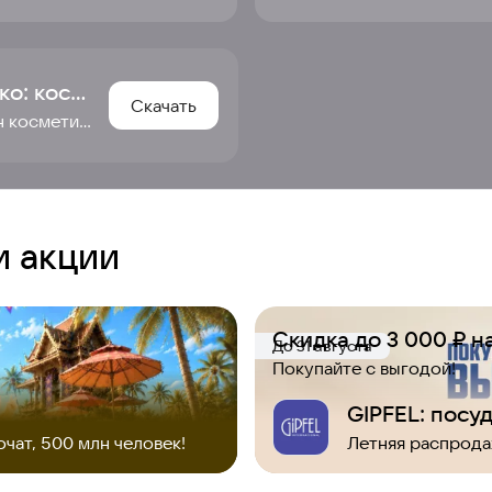
Золотое Яблоко: косметика и парфюмерия
Скачать
Интернет-магазин косметики, парфюмерии и товаров для дома с быстрой доставкой
и акции
Скидка до 3 000 ₽ на
До 31 августа
Покупайте с выгодой!
GIPFEL: посу
очат, 500 млн человек!