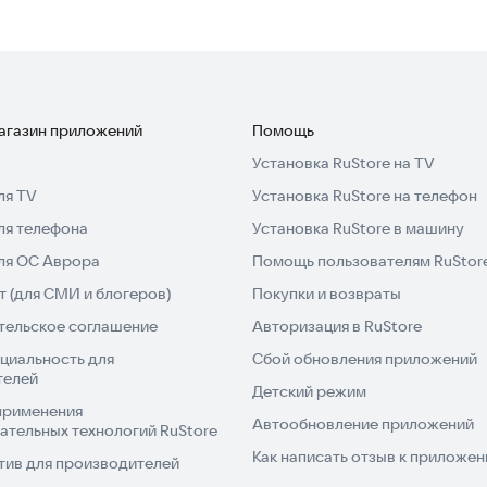
магазин приложений
Помощь
Установка RuStore на TV
ля TV
Установка RuStore на телефон
ля телефона
Установка RuStore в машину
для ОС Аврора
Помощь пользователям RuStor
 (для СМИ и блогеров)
Покупки и возвраты
тельское соглашение
Авторизация в RuStore
циальность для
Сбой обновления приложений
телей
Детский режим
применения
Автообновление приложений
ательных технологий RuStore
Как написать отзыв к приложе
тив для производителей