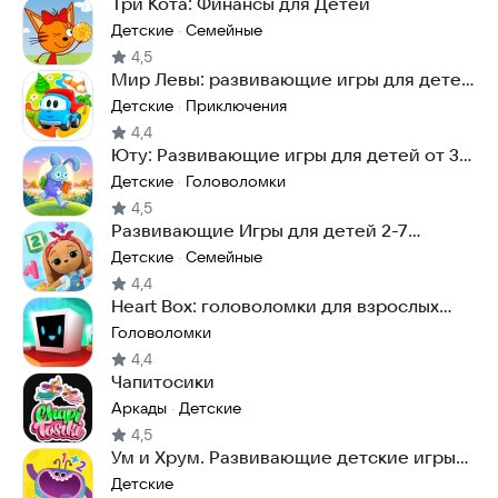
Три Кота: Финансы для Детей
Детские
Семейные
·
4,5
Мир Левы: развивающие игры для детей
3 5 лет
Детские
Приключения
·
4,4
Юту: Развивающие игры для детей от 3
до 9 лет
Детские
Головоломки
·
4,5
Развивающие Игры для детей 2-7
Кошечки Собачки
Детские
Семейные
·
4,4
Heart Box: головоломки для взрослых
детей игры ума
Головоломки
4,4
Чапитосики
Аркады
Детские
·
4,5
Ум и Хрум. Развивающие детские игры
от 2 лет
Детские