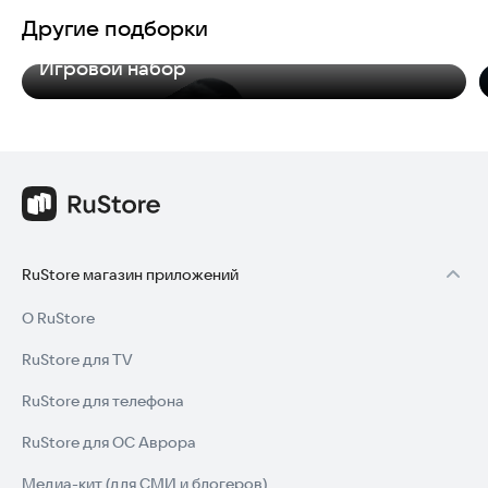
Другие подборки
Игровой набор
RuStore магазин приложений
О RuStore
RuStore для TV
RuStore для телефона
RuStore для ОС Аврора
Медиа-кит (для СМИ и блогеров)