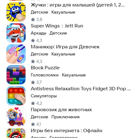
Жучки : игры для малышей (детей 1, 2
года 3 лет)
Детские
Казуальные
·
3,8
Super Wings：Jett Run
Аркады
Детские
·
4,3
Маникюр: Игра для Девочек
Детские
Казуальные
·
4,3
Block Puzzle
Головоломки
Казуальные
·
3,7
Antistress Relaxation Toys Fidget 3D Pop it
Master
Симуляторы
4,2
Паровозик для животных
Детские
Приключения
·
4,1
Игры без интернета : Офлайн
Аркады
Головоломки
·