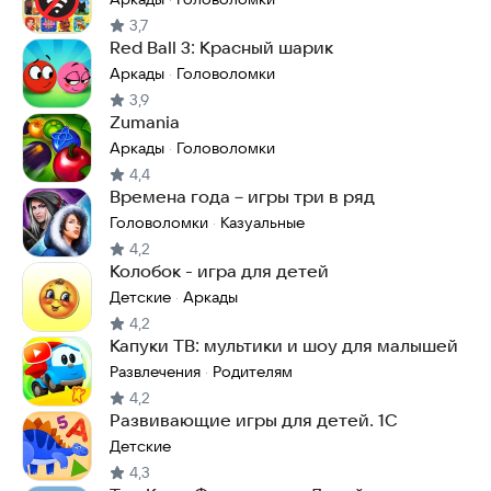
3,7
Red Ball 3: Красный шарик
Аркады
Головоломки
·
3,9
Zumania
Аркады
Головоломки
·
4,4
Времена года－игры три в ряд
Головоломки
Казуальные
·
4,2
Колобок - игра для детей
Детские
Аркады
·
4,2
Капуки ТВ: мультики и шоу для малышей
Развлечения
Родителям
·
4,2
Развивающие игры для детей. 1С
Детские
4,3