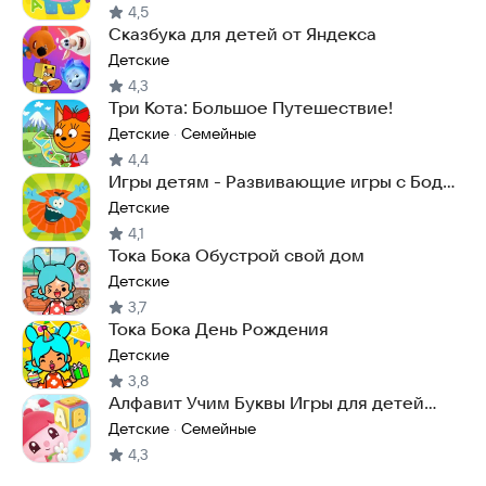
4,5
Сказбука для детей от Яндекса
Детские
4,3
Три Кота: Большое Путешествие!
Детские
Семейные
·
4,4
Игры детям - Развивающие игры с Бодо
Бородо
Детские
4,1
Тока Бока Обустрой свой дом
Детские
3,7
Тока Бока День Рождения
Детские
3,8
Алфавит Учим Буквы Игры для детей
Малышарики АБВ
Детские
Семейные
·
4,3