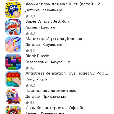
Жучки : игры для малышей (детей 1, 2
года 3 лет)
Детские
Казуальные
·
3,8
Super Wings：Jett Run
Аркады
Детские
·
4,3
Маникюр: Игра для Девочек
Детские
Казуальные
·
4,2
Block Puzzle
Головоломки
Казуальные
·
3,7
Antistress Relaxation Toys Fidget 3D Pop it
Master
Симуляторы
4,2
Паровозик для животных
Детские
Приключения
·
4,1
Игры без интернета : Офлайн
Аркады
Головоломки
·