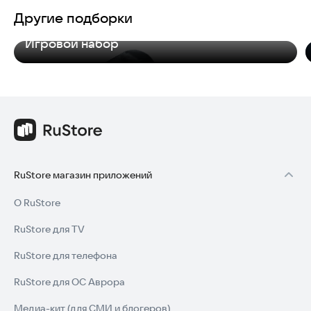
Другие подборки
Игровой набор
RuStore магазин приложений
О RuStore
RuStore для TV
RuStore для телефона
RuStore для ОС Аврора
Медиа-кит (для СМИ и блогеров)