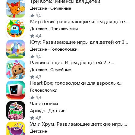
Три Кота: Финансы для Детей
Детские
Семейные
·
4,5
Мир Левы: развивающие игры для детей
3 5 лет
Детские
Приключения
·
4,4
Юту: Развивающие игры для детей от 3
до 9 лет
Детские
Головоломки
·
4,5
Развивающие Игры для детей 2-7
Кошечки Собачки
Детские
Семейные
·
4,3
Heart Box: головоломки для взрослых
детей игры ума
Головоломки
4,4
Чапитосики
Аркады
Детские
·
4,5
Ум и Хрум. Развивающие детские игры
от 2 лет
Детские