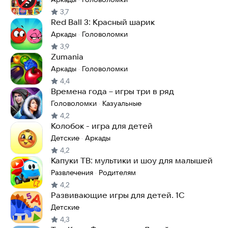
3,7
Red Ball 3: Красный шарик
Аркады
Головоломки
·
3,9
Zumania
Аркады
Головоломки
·
4,4
Времена года－игры три в ряд
Головоломки
Казуальные
·
4,2
Колобок - игра для детей
Детские
Аркады
·
4,2
Капуки ТВ: мультики и шоу для малышей
Развлечения
Родителям
·
4,2
Развивающие игры для детей. 1С
Детские
4,3