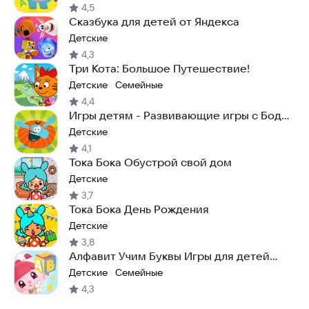
4,5
Сказбука для детей от Яндекса
Детские
4,3
Три Кота: Большое Путешествие!
Детские
Семейные
·
4,4
Игры детям - Развивающие игры с Бодо
Бородо
Детские
4,1
Тока Бока Обустрой свой дом
Детские
3,7
Тока Бока День Рождения
Детские
3,8
Алфавит Учим Буквы Игры для детей
Малышарики АБВ
Детские
Семейные
·
4,3