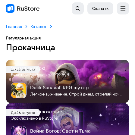
Скачать
Главная
Каталог
Регулярная акция
Прокачница
Время скидок!
До 26 августа
Билеты и ресурсы за 999 руб.
Duck Survival: RPG шутер
Легкое выживание. Строй днем, стреляй ночью! Duck vs. Zombies начинается!
Летнее предложение
До 26 августа
Эксклюзивно в RuStore!
Война Богов: Свет и Тьма