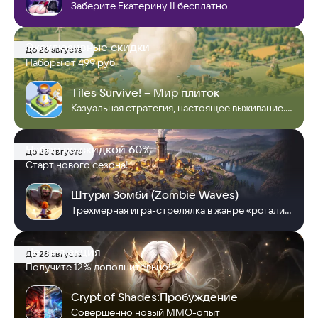
Заберите Екатерину II бесплатно
Эксклюзивные скидки
До 26 августа
Наборы от 499 руб.
Tiles Survive! – Мир плиток
Казуальная стратегия, настоящее выживание. Проложи путь к победе!
Набор со скидкой 60%
До 25 августа
Старт нового сезона!
Штурм Зомби (Zombie Waves)
Трехмерная игра-стрелялка в жанре «рогалик». Станьте выжившим в «Штурм Зомби»!
Летняя акция
До 28 августа
Получите 12% дополнительно!
Crypt of Shades:Пробуждение
Совершенно новый MMO-опыт