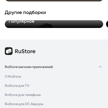
Другие подборки
Популярное
RuStore магазин приложений
О RuStore
RuStore для TV
RuStore для телефона
RuStore для ОС Аврора