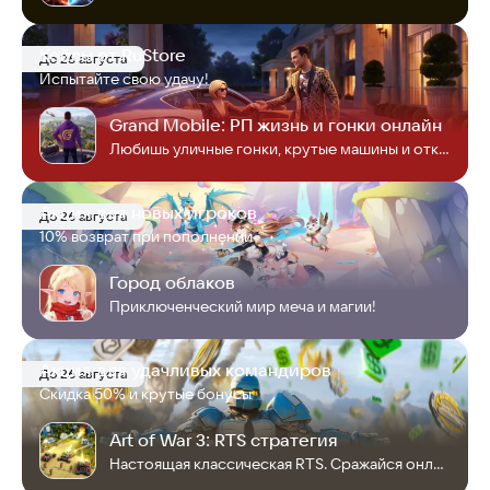
Кейсы от RuStore
До 26 августа
Испытайте свою удачу!
Grand Mobile: РП жизнь и гонки онлайн
Любишь уличные гонки, крутые машины и открытый мир? Наш онлайн РП симулятор ждет
Акция для новых игроков
До 26 августа
10% возврат при пополнении
Город облаков
Приключенческий мир меча и магии!
Акция для удачливых командиров
До 26 августа
Скидка 50% и крутые бонусы
Art of War 3: RTS стратегия
Настоящая классическая RTS. Сражайся онлайн в PvP, PvE, coop!