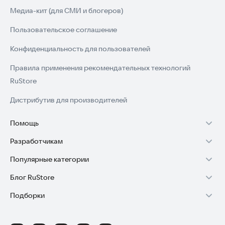
Медиа-кит (для СМИ и блогеров)
Пользовательское соглашение
Конфиденциальность для пользователей
Правила применения рекомендательных технологий
RuStore
Дистрибутив для производителей
Помощь
Разработчикам
Установка RuStore на TV
Популярные категории
Зарабатывать с RuStore
Установка RuStore на телефон
Блог RuStore
Игры для Android
Стать разработчиком
Установка RuStore в машину
Подборки
Обзоры игр для Android 2025
Приложения банков
Доступ к RuStore Консоль
Помощь пользователям RuStore
Игровой набор
Обзоры мобильных приложений 2025
Государственные
RuStore SDK (документация)
Покупки и возвраты