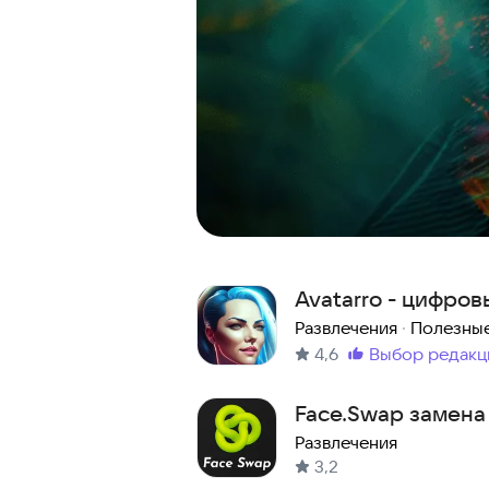
Avatarro - цифров
Развлечения
·
Полезны
4,6
выбор редакц
Метка
:
Face.Swap замена
фото
Развлечения
3,2