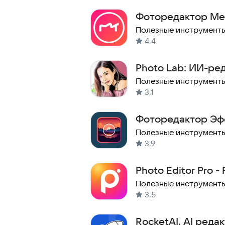
Фоторедактор Mei
Полезные инструмент
4,4
Photo Lab: ИИ-ре
фотофильтрами
Полезные инструмент
3,1
Фоторедактор Эф
стикеры, неон
Полезные инструмент
3,9
Photo Editor Pro - 
Полезные инструмент
3,5
RocketAI. AI ред