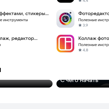
4,4
ффектами, стикеры,
Фоторедакто
е инструменты
Полезные инст
3,9
ллаж, редактор
Коллаж фот
ы
Полезные инст
4,8
и
Только необходимое
С чего начать