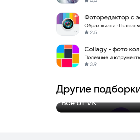
4,4
Фоторедактор с э
фильтры оффлайн
Образ жизни
·
Полезны
2,5
Collagy - фото ко
монтажа
Полезные инструмент
3,9
Другие подборк
Всё от VK