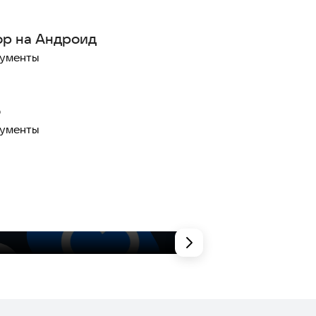
р на Андроид
рументы
о
рументы
Полезные инстру
На каждый д