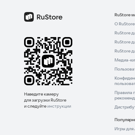
RuStore 
О RuStore
RuStore д
RuStore д
RuStore 
Медиа-кит
Пользова
Конфиден
пользова
Правила 
Наведите камеру
рекоменд
для загрузки RuStore
и следуйте
инструкции
Дистрибу
Популярн
Игры для 