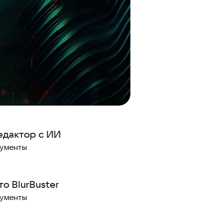
едактор с ИИ
рументы
о BlurBuster
рументы