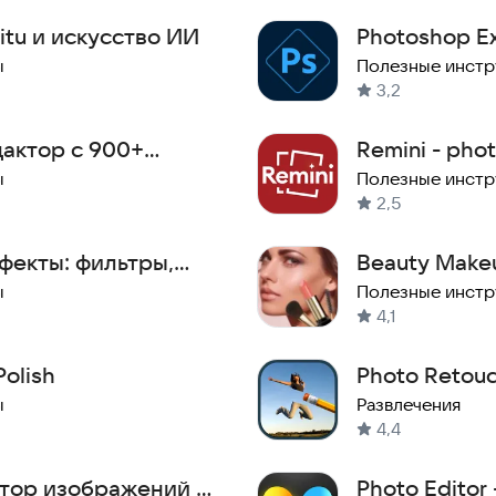
tu и искусство ИИ
Photoshop Ex
ы
Полезные инст
3,2
дактор с 900+
Remini - pho
ы
Полезные инст
2,5
фекты: фильтры,
Beauty Makeu
MakeOver Pho
ы
Полезные инст
4,1
Polish
Photo Retou
ы
Развлечения
4,4
актор изображений и
Photo Editor 