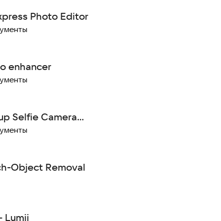
press Photo Editor
рументы
to enhancer
рументы
p Selfie Camera
to Editor
рументы
ch-Object Removal
- Lumii