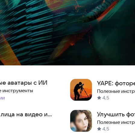
ые аватары с ИИ
YAPE: фотор
е инструменты
Полезные инст
ии
4,5
 лица на видео и
Улучшить фот
Полезные инст
4,5