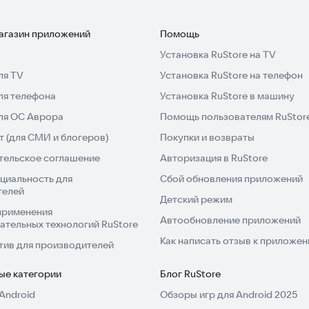
магазин приложений
Помощь
Установка RuStore на TV
ля TV
Установка RuStore на телефон
ля телефона
Установка RuStore в машину
для ОС Аврора
Помощь пользователям RuStor
 (для СМИ и блогеров)
Покупки и возвраты
тельское соглашение
Авторизация в RuStore
циальность для
Сбой обновления приложений
телей
Детский режим
применения
Автообновление приложений
ательных технологий RuStore
Как написать отзыв к приложе
тив для производителей
ые категории
Блог RuStore
Android
Обзоры игр для Android 2025