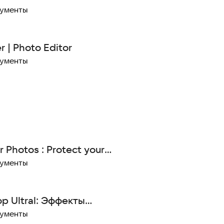
рументы
 | Photo Editor
рументы
 Photos : Protect your
рументы
р Ultral: Эффекты
деоредактор
рументы