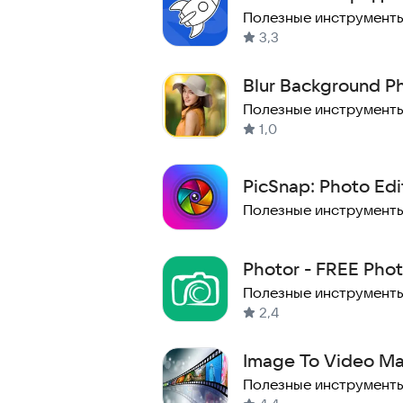
текстов
Полезные инструмент
3,3
Blur Background Ph
Camera Effects
Полезные инструмент
1,0
PicSnap: Photo Edi
Beauty Cam
Полезные инструмент
Photor - FREE Phot
App
Полезные инструмент
2,4
Image To Video Ma
Полезные инструмент