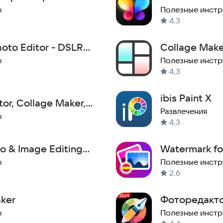
ы
Полезные инст
4,3
oto Editor - DSLR
Collage Maker
ы
Полезные инст
4,3
ibis Paint X
tor, Collage Maker,
Развлечения
ы
4,3
o & Image Editing
Watermark for
Images
ы
Полезные инст
2,6
ker
Фоторедакто
Фильтры Ви
ы
Полезные инст