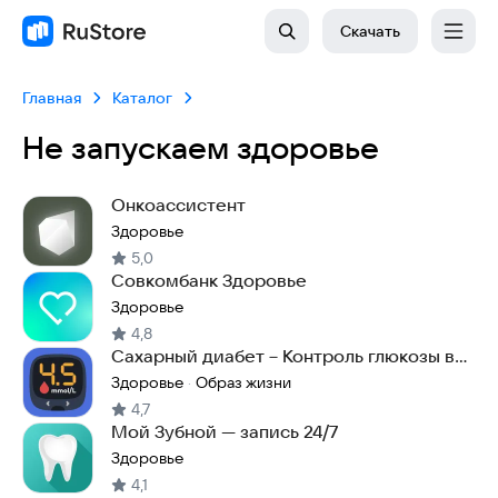
Скачать
Главная
Каталог
Не запускаем здоровье
Онкоассистент
Здоровье
5,0
Совкомбанк Здоровье
Здоровье
4,8
Сахарный диабет－Контроль глюкозы в
крови. Дневник
Здоровье
Образ жизни
·
4,7
Мой Зубной — запись 24/7
Здоровье
4,1