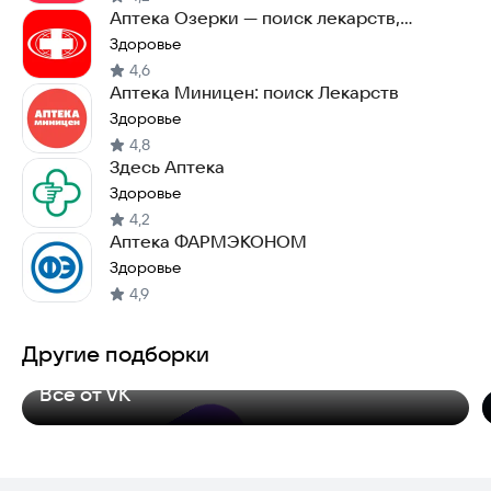
Аптека Озерки — поиск лекарств,
витаминов и БАДов
Здоровье
4,6
Аптека Миницен: поиск Лекарств
Здоровье
4,8
Здесь Аптека
Здоровье
4,2
Аптека ФАРМЭКОНОМ
Здоровье
4,9
Другие подборки
Всё от VK