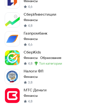
Финансы
4,6
СберИнвестиции
Финансы
4,8
Газпромбанк
Финансы
4,6
СберKids
Финансы
Образование
·
4,8
топ категории
Метка
:
Налоги ФЛ
Финансы
3,8
МТС Деньги
Финансы
4,8