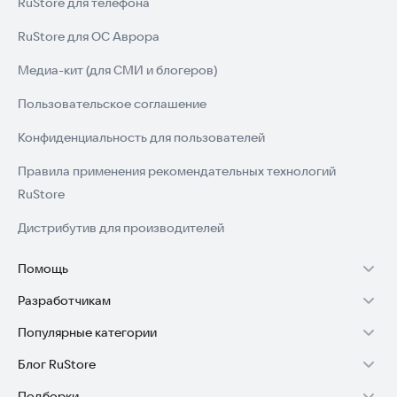
RuStore для телефона
RuStore для ОС Аврора
Медиа-кит (для СМИ и блогеров)
Пользовательское соглашение
Конфиденциальность для пользователей
Правила применения рекомендательных технологий
RuStore
Дистрибутив для производителей
Помощь
Разработчикам
Установка RuStore на TV
Популярные категории
Зарабатывать с RuStore
Установка RuStore на телефон
Блог RuStore
Игры для Android
Стать разработчиком
Установка RuStore в машину
Подборки