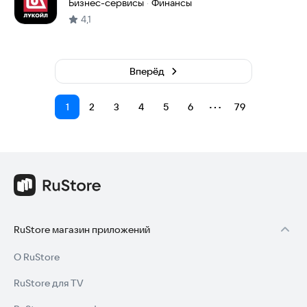
Бизнес-сервисы
Финансы
·
4,1
Вперёд
⋯
1
2
3
4
5
6
79
RuStore магазин приложений
О RuStore
RuStore для TV