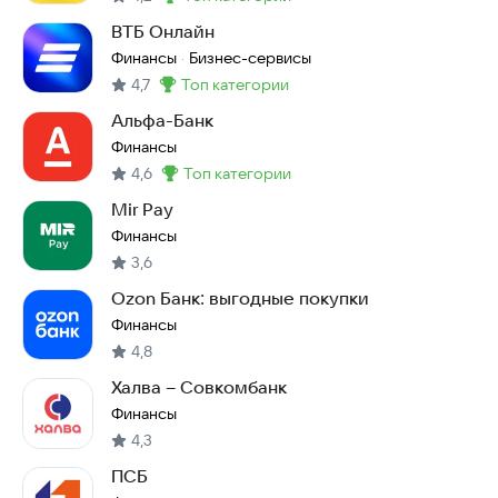
Метка
:
ВТБ Онлайн
Финансы
Бизнес-сервисы
·
4,7
топ категории
Метка
:
Альфа-Банк
Финансы
4,6
топ категории
Метка
:
Mir Pay
Финансы
3,6
Ozon Банк: выгодные покупки
Финансы
4,8
Халва – Совкомбанк
Финансы
4,3
ПСБ