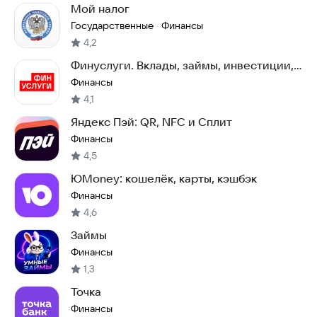
Мой налог
Государственные
Финансы
·
4,2
Финуслуги. Вклады, займы, инвестиции,
кредиты
Финансы
4,1
Яндекс Пэй: QR, NFC и Сплит
Финансы
4,5
ЮMoney: кошелёк, карты, кэшбэк
Финансы
4,6
Займы
Финансы
1,3
Точка
Финансы