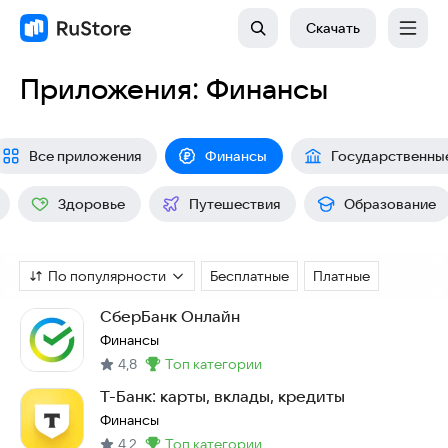
Скачать
Приложения: Финансы
Все приложения
Финансы
Государственны
Здоровье
Путешествия
Образование
По популярности
Бесплатные
Платные
СберБанк Онлайн
Финансы
4,8
топ категории
Метка
:
Т-Банк: карты, вклады, кредиты
Финансы
4,2
топ категории