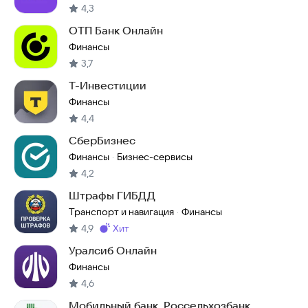
4,3
ОТП Банк Онлайн
Финансы
3,7
Т-Инвестиции
Финансы
4,4
СберБизнес
Финансы
Бизнес-сервисы
·
4,2
Штрафы ГИБДД
Транспорт и навигация
Финансы
·
4,9
хит
Метка
:
Уралсиб Онлайн
Финансы
4,6
Мобильный банк, Россельхозбанк