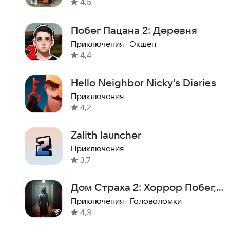
4,5
Побег Пацана 2: Деревня
Приключения
·
Экшен
4,4
Hello Neighbor Nicky's Diaries
Приключения
4,2
Zalith launcher
Приключения
3,7
Дом Страха 2: Хоррор Побег,
игры без интернета
Приключения
·
Головоломки
4,3