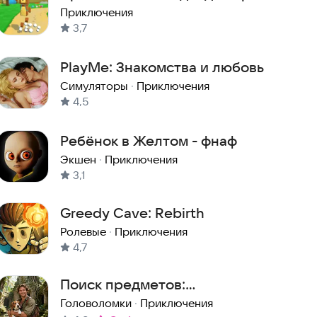
Приключения
3,7
PlayMe: Знакомства и любовь
Симуляторы
·
Приключения
4,5
Ребёнок в Желтом - фнаф
Экшен
·
Приключения
3,1
Greedy Cave: Rebirth
Ролевые
·
Приключения
4,7
Поиск предметов:
Затерянный остров 2
Головоломки
·
Приключения