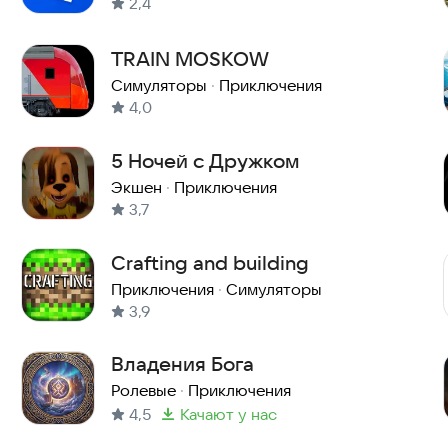
2,4
TRAIN MOSKOW
Симуляторы
·
Приключения
4,0
5 Ночей с Дружком
Экшен
·
Приключения
3,7
Crafting and building
Приключения
·
Симуляторы
3,9
Владения Бога
Ролевые
·
Приключения
4,5
качают у нас
Метка
: