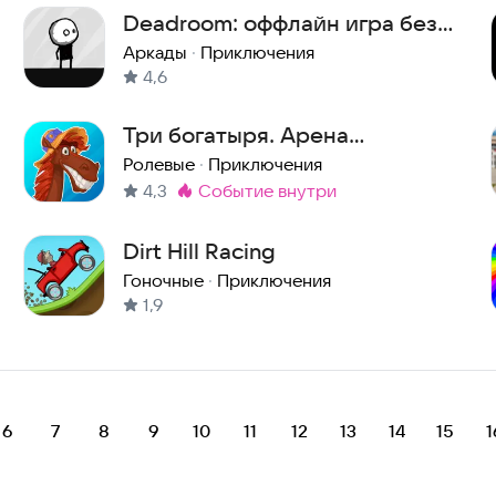
Deadroom: оффлайн игра без
интернета
Аркады
·
Приключения
4,6
Три богатыря. Арена
приключений
Ролевые
·
Приключения
4,3
событие внутри
Метка
:
Dirt Hill Racing
Гоночные
·
Приключения
1,9
6
7
8
9
10
11
12
13
14
15
1