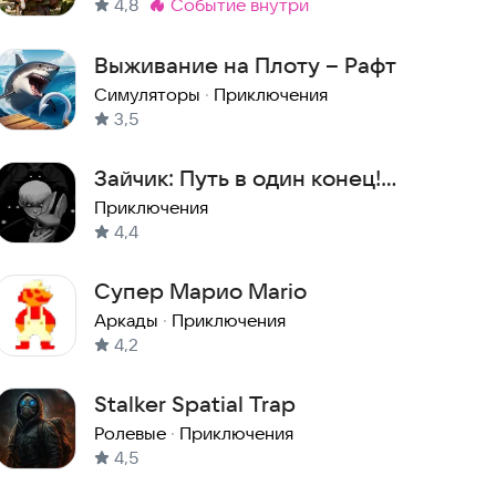
4,8
событие внутри
Метка
:
Выживание на Плоту – Рафт
Симуляторы
·
Приключения
3,5
Зайчик: Путь в один конец!
(Эпизод 1 - 5)
Приключения
4,4
Супер Марио Mario
Аркады
·
Приключения
4,2
Stalker Spatial Trap
Ролевые
·
Приключения
4,5