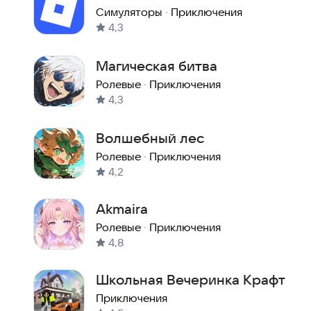
Симуляторы
·
Приключения
4,3
Магическая битва
Ролевые
·
Приключения
4,3
Волшебный лес
Ролевые
·
Приключения
4,2
Akmaira
Ролевые
·
Приключения
4,8
Школьная Вечеринка Крафт
Приключения