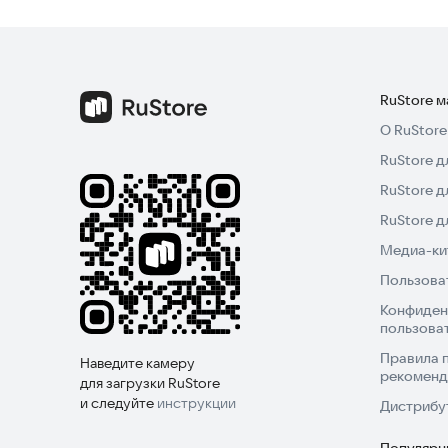
RuStore 
О RuStore
RuStore д
RuStore д
RuStore 
Медиа-кит
Пользова
Конфиден
пользова
Правила 
Наведите камеру
рекоменд
для загрузки RuStore
и следуйте
инструкции
Дистрибу