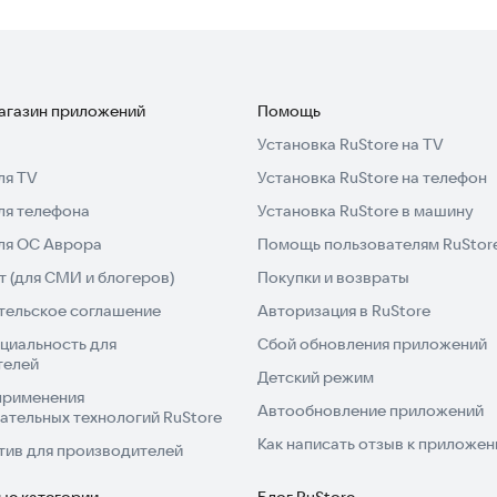
магазин приложений
Помощь
Установка RuStore на TV
ля TV
Установка RuStore на телефон
ля телефона
Установка RuStore в машину
для ОС Аврора
Помощь пользователям RuStor
 (для СМИ и блогеров)
Покупки и возвраты
тельское соглашение
Авторизация в RuStore
циальность для
Сбой обновления приложений
телей
Детский режим
применения
Автообновление приложений
ательных технологий RuStore
Как написать отзыв к приложе
тив для производителей