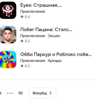
Eyes: Страшная,
приключенческая хоррор-
Приключения
4,4
игра
Побег Пацана: Стэлс
Школьника
Приключения
·
Экшен
4,3
Обби Паркур и Роблокс побег
игры
Приключения
·
Аркады
4,3
⋯
6
92
Вперёд