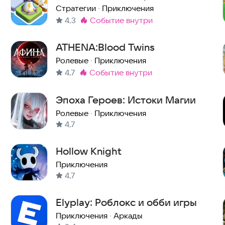
Стратегии
·
Приключения
4,3
событие внутри
Метка
:
ATHENA:Blood Twins
Ролевые
·
Приключения
4,7
событие внутри
Метка
:
Эпоха Героев: Истоки Магии
Ролевые
·
Приключения
4,7
Hollow Knight
Приключения
4,7
Elyplay: Роблокс и обби игры
Приключения
·
Аркады