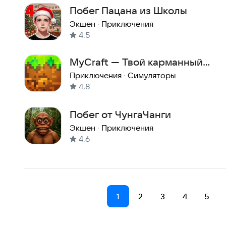
Побег Пацана из Школы
Экшен
·
Приключения
4,5
MyCraft — Твой карманный
Майнкрафт
Приключения
·
Симуляторы
4,8
Побег от ЧунгаЧанги
Экшен
·
Приключения
4,6
1
2
3
4
5