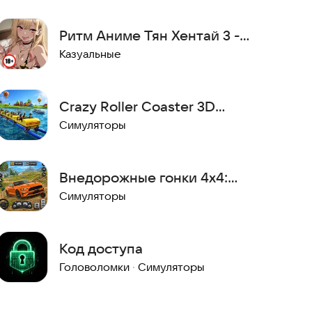
Ритм Аниме Тян Хентай 3 -
Твои Рефлекс и Реакция
Казуальные
Crazy Roller Coaster 3D
Adventure Game 2026
Симуляторы
Внедорожные гонки 4x4:
Приключение
Симуляторы
Код доступа
Головоломки
·
Симуляторы