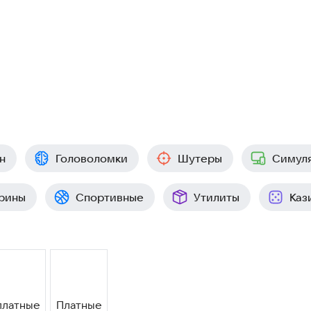
н
Головоломки
Шутеры
Симул
рины
Спортивные
Утилиты
Каз
платные
Платные