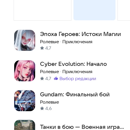
Эпоха Героев: Истоки Магии
Ролевые
·
Приключения
4,7
Cyber Evolution: Начало
Ролевые
·
Приключения
4,7
выбор редакции
Метка
:
Gundam: Финальный бой
Ролевые
4,6
Танки в бою — Военная игра