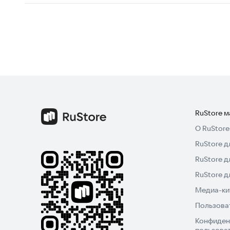
RuStore 
О RuStore
RuStore д
RuStore д
RuStore 
Медиа-кит
Пользова
Конфиден