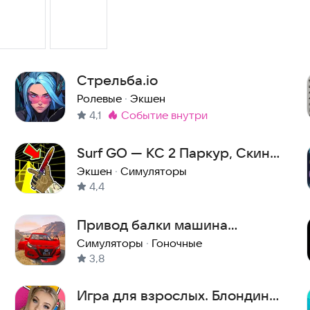
Стрельба.io
Ролевые
·
Экшен
4,1
событие внутри
Метка
:
Surf GO — КС 2 Паркур, Скины
и симулятор Кейсов!
Экшен
·
Симуляторы
4,4
Привод балки машина
крушение игра 2026
Симуляторы
·
Гоночные
3,8
Игра для взрослых. Блондинка