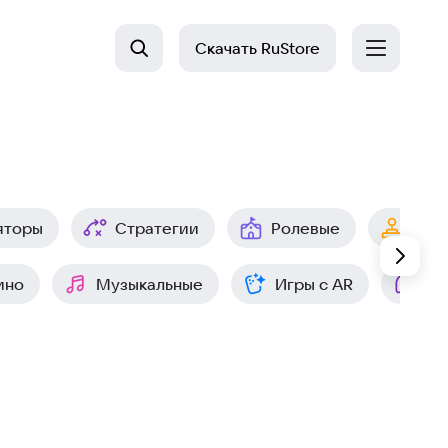
Скачать
RuStore
яторы
Стратегии
Ролевые
Арк
ино
Музыкальные
Игры с AR
Ин