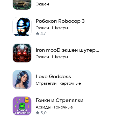
2026
Экшен
Робокоп Robocop 3
Экшен
·
Шутеры
4,7
Iron mooD экшен шутер
офлайн
Экшен
·
Шутеры
Love Goddess
Стратегии
·
Карточные
Гонки и Стрелялки
Аркады
·
Гоночные
5,0