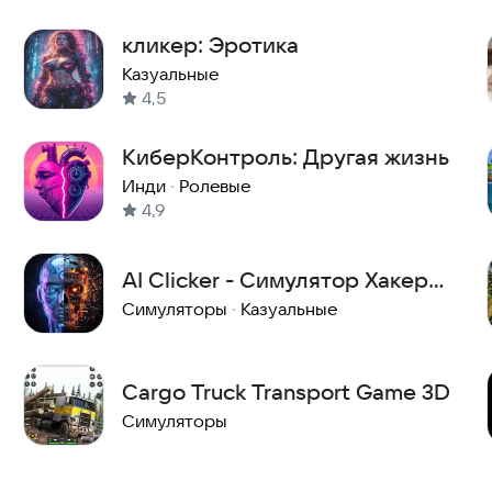
кликер: Эротика
Казуальные
4,5
КиберКонтроль: Другая жизнь
Инди
·
Ролевые
4,9
AI Clicker - Симулятор Хакера:
ИИ Эволюция
Симуляторы
·
Казуальные
Cargo Truck Transport Game 3D
Симуляторы