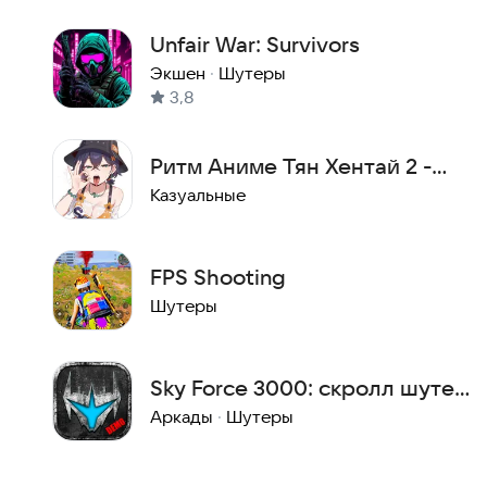
Unfair War: Survivors
Экшен
·
Шутеры
3,8
Ритм Аниме Тян Хентай 2 -
Твои Скорость и Реакция
Казуальные
FPS Shooting
Шутеры
Sky Force 3000: скролл шутер
(Демо версия)
Аркады
·
Шутеры