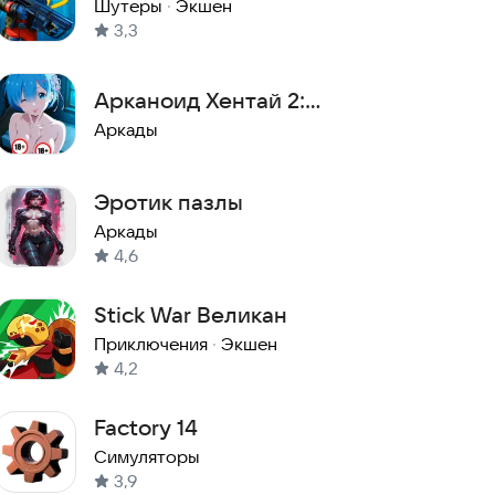
Шутеры
·
Экшен
3,3
Арканоид Хентай 2:
Раздевание Аниме Тян
Аркады
Эротик пазлы
Аркады
4,6
Stick War Великан
Приключения
·
Экшен
4,2
Factory 14
Симуляторы
3,9