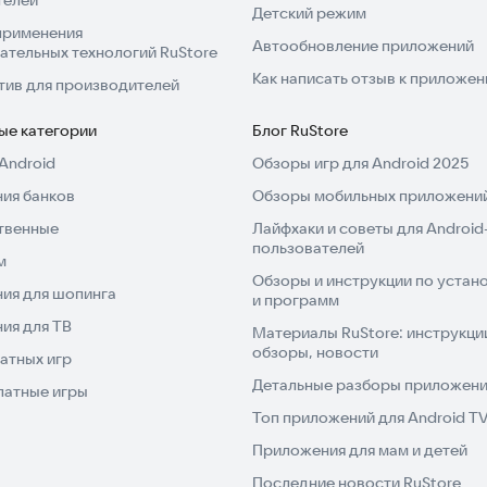
телей
Детский режим
применения
Автообновление приложений
ательных технологий RuStore
Как написать отзыв к приложе
тив для производителей
ые категории
Блог RuStore
Android
Обзоры игр для Android 2025
ия банков
Обзоры мобильных приложений
твенные
Лайфхаки и советы для Android
пользователей
м
Обзоры и инструкции по устано
ия для шопинга
и программ
ия для ТВ
Материалы RuStore: инструкци
обзоры, новости
атных игр
Детальные разборы приложений
латные игры
Топ приложений для Android T
Приложения для мам и детей
Последние новости RuStore