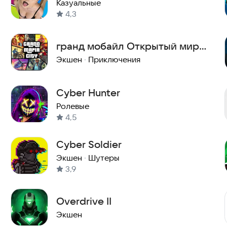
в ловушке пазлов 18+
Казуальные
4,3
гранд мобайл Открытый мир
Мафия машины онлайн игры
Экшен
·
Приключения
Cyber Hunter
Ролевые
4,5
Cyber Soldier
Экшен
·
Шутеры
3,9
Overdrive II
Экшен