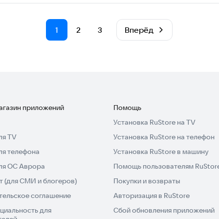
1
2
3
Вперёд
магазин приложений
Помощь
Установка RuStore на TV
ля TV
Установка RuStore на телефон
ля телефона
Установка RuStore в машину
для ОС Аврора
Помощь пользователям RuStor
 (для СМИ и блогеров)
Покупки и возвраты
тельское соглашение
Авторизация в RuStore
циальность для
Сбой обновления приложений