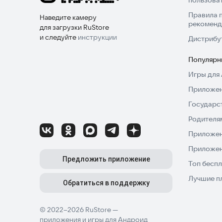
пользова
Правила 
Наведите камеру
рекоменд
для загрузки RuStore
и следуйте
инструкции
Дистрибу
Популярн
Игры для 
Приложен
Государс
Родителя
Приложен
Приложен
Предложить приложение
Топ беспл
Лучшие п
Обратиться в поддержку
© 2022–2026 RuStore —
приложения и игры для Андроид