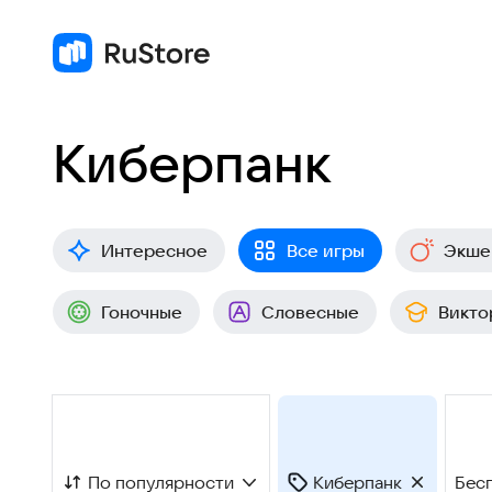
Киберпанк
Интересное
Все игры
Экше
Гоночные
Словесные
Викто
По популярности
Киберпанк
Бес