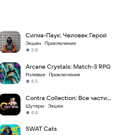
Сигма-Паук: Человек Герой
Экшен
·
Приключения
3,8
Arcane Crystals: Match-3 RPG
Ролевые
·
Приключения
4,5
Contra Collection: Все части
Контра с Денди и Сега
Шутеры
·
Экшен
4,4
SWAT Cats