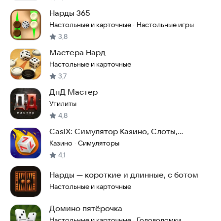
Нарды 365
Настольные и карточные
Настольные игры
·
3,8
Мастера Нард
Настольные и карточные
3,7
ДнД Мастер
Утилиты
4,8
CasiX: Симулятор Казино, Слоты,
Блэкджек, Краш
Казино
Симуляторы
·
4,1
Нарды — короткие и длинные, с ботом
Настольные и карточные
Домино пятёрочка
Настольные и карточные
Головоломки
·