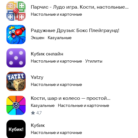
Парчис - Лудо игра. Kости, настольные
игры
Настольные и карточные
Радужные Друзья: Бокс Плейграунд!
Экшен
Казуальные
·
Кубик онлайн
Настольные и карточные
Утилиты
·
Yatzy
Настольные и карточные
Кости, шар и колесо — простой
рандомайзер Randomix
Казуальные
Настольные и карточные
·
4,7
Кубик
Настольные и карточные