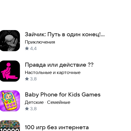
Зайчик: Путь в один конец!
(Эпизод 1 - 5)
Приключения
4,4
Правда или действие ??
Настольные и карточные
3,8
Baby Phone for Kids Games
Детские
·
Семейные
3,8
100 игр без интернета