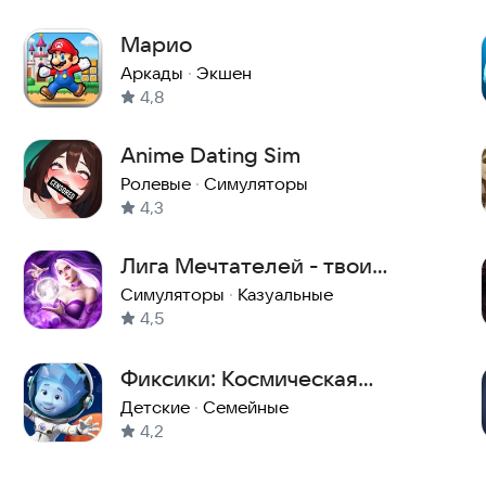
Марио
Аркады
·
Экшен
4,8
Anime Dating Sim
Ролевые
·
Симуляторы
4,3
Лига Мечтателей - твои
истории
Симуляторы
·
Казуальные
4,5
Фиксики: Космическая
История
Детские
·
Семейные
4,2