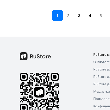
1
2
3
4
5
RuStore 
О RuStore
RuStore д
RuStore д
RuStore 
Медиа-кит
Пользова
Конфиден