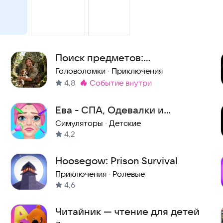
Поиск предметов:
Затерянный остров 2
Головоломки
·
Приключения
4,8
событие внутри
Метка
:
Ева - СПА, Одевалки и
Макияж - Игры для девочек
Симуляторы
·
Детские
4,2
Hoosegow: Prison Survival
Приключения
·
Ролевые
4,6
Читайник — чтение для детей