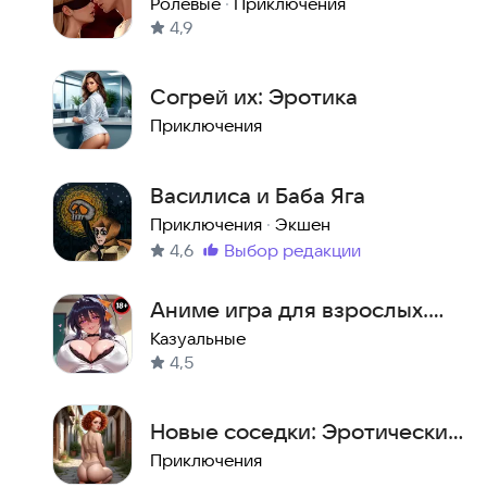
новелла 18+
Ролевые
·
Приключения
4,9
Согрей их: Эротика
Приключения
Василиса и Баба Яга
Приключения
·
Экшен
4,6
выбор редакции
Метка
:
Аниме игра для взрослых.
Хентай. Пазлы 18+
Казуальные
4,5
Новые соседки: Эротический
Квест
Приключения