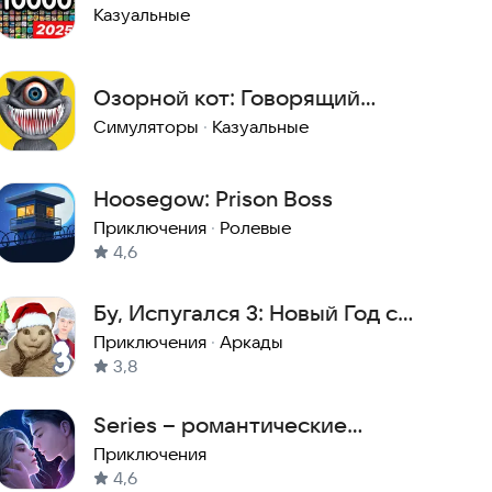
Казуальные
Озорной кот: Говорящий
симулятор
Симуляторы
·
Казуальные
Hoosegow: Prison Boss
Приключения
·
Ролевые
4,6
Бу, Испугался 3: Новый Год со
Скулбоем
Приключения
·
Аркады
3,8
Series – романтические
истории
Приключения
4,6