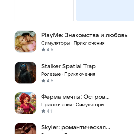
PlayMe: Знакомства и любовь
Симуляторы
·
Приключения
4,5
Stalker Spatial Trap
Ролевые
·
Приключения
4,5
Ферма мечты: Остров
приключений
Приключения
·
Симуляторы
4,1
Skyler: романтическая