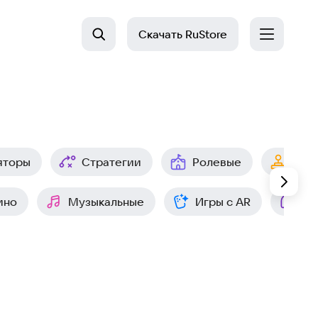
Скачать
RuStore
яторы
Стратегии
Ролевые
Арк
ино
Музыкальные
Игры с AR
Ин