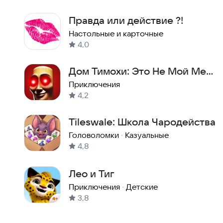
Правда или действие ?!
Настольные и карточные
4,0
Дом Тимохи: Это Не Мой Мем
Игра
Приключения
4,2
Tileswale: Школа Чародейства
Головоломки
·
Казуальные
4,8
Лео и Тиг
Приключения
·
Детские
3,8