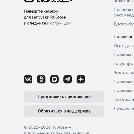
пользова
Правила 
Наведите камеру
рекоменд
для загрузки RuStore
и следуйте
инструкции
Дистрибу
Популярн
Игры для 
Приложен
Государс
Родителя
Приложен
Приложен
Предложить приложение
Топ беспл
Лучшие п
Обратиться в поддержку
© 2022–2026 RuStore —
приложения и игры для Андроид