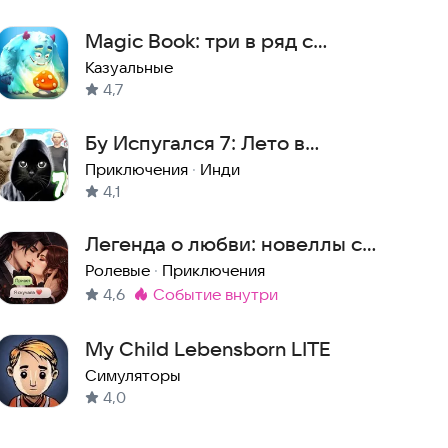
Magic Book: три в ряд с
сюжетом
Казуальные
4,7
Бу Испугался 7: Лето в
Скулбоево
Приключения
·
Инди
4,1
Легенда о любви: новеллы с
живыми персонажами
Ролевые
·
Приключения
4,6
событие внутри
Метка
:
My Child Lebensborn LITE
Симуляторы
4,0