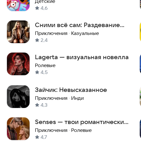
Детские
4,6
Сними всё сам: Раздевание
Эротика
Приключения
·
Казуальные
2,4
Lagerta — визуальная новелла
Ролевые
4,5
Зайчик: Невысказанное
Приключения
·
Инди
4,3
Senses — твои романтические
истории
Приключения
·
Ролевые
4,7