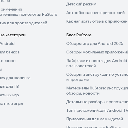
телей
Детский режим
применения
Автообновление приложений
ательных технологий RuStore
Как написать отзыв к приложе
тив для производителей
ые категории
Блог RuStore
Android
Обзоры игр для Android 2025
ия банков
Обзоры мобильных приложений
твенные
Лайфхаки и советы для Android
пользователей
м
Обзоры и инструкции по устано
ия для шопинга
и программ
ия для ТВ
Материалы RuStore: инструкци
обзоры, новости
атных игр
Детальные разборы приложений
латные игры
Топ приложений для Android T
Приложения для мам и детей
Последние новости RuStore