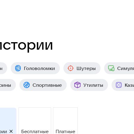
истории
н
Головоломки
Шутеры
Симул
рины
Спортивные
Утилиты
Каз
рии
Бесплатные
Платные