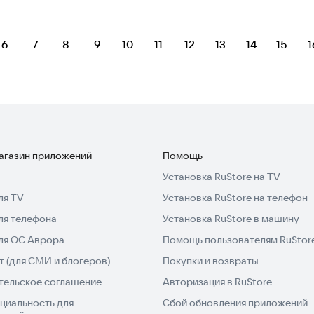
6
7
8
9
10
11
12
13
14
15
1
магазин приложений
Помощь
Установка RuStore на TV
ля TV
Установка RuStore на телефон
ля телефона
Установка RuStore в машину
для ОС Аврора
Помощь пользователям RuStor
 (для СМИ и блогеров)
Покупки и возвраты
тельское соглашение
Авторизация в RuStore
циальность для
Сбой обновления приложений